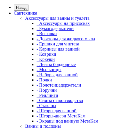
Назад
Сантехника
Аксессуары для ванны и туалета
- Аксессуары на присосках
- Бумагодержатели
- Вешалки
- Дозаторы для жидкого мыла
- Ершики для унитаза
- Карнизы для ванной
- Коврики
- Крючки
- Ленты бордюрные
- Мыльницы
- Наборы для ванной
- Полки
- Полотенцедержатели
- Поручни
- Рейлинги
- Сняты с производства
- Стаканы
- Шторы для ванной
- Шторы-двери МетаКам
- Экраны под ванную МетаКам
Ванны и поддоны