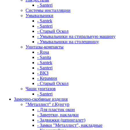
- Santeri
Системы инсталляции
Умывальники
- Santek
- Santeri
- Старый Оскол
- Умывальники на стиральную машину
- Умывальники на столешницу
Унитазы-компакты
- Rosa
- Sanita
- Santek
- Santeri
- ВКЗ
- Керамин
- Старый Оскол
Чаши унитазов
- Santeri
Замочно-скобяные изделия
"Металлист" г.Кунгур
- Для пластик окон
- Завертки, накладки
- Задвижки (шпингалет)
- Замки "Металлист", накладные