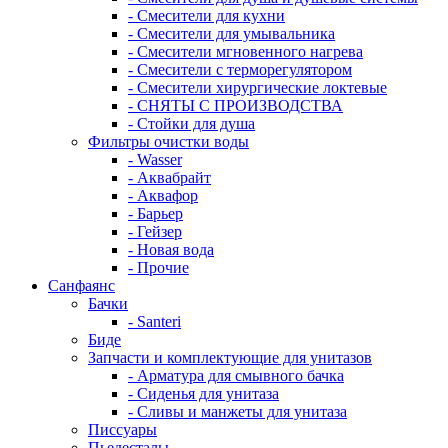
- Смесители для кухни
- Смесители для умывальника
- Смесители мгновенного нагрева
- Смесители с терморегулятором
- Смесители хирургические локтевые
- СНЯТЫ С ПРОИЗВОДСТВА
- Стойки для душа
Фильтры очистки воды
- Wasser
- Аквабрайт
- Аквафор
- Барьер
- Гейзер
- Новая вода
- Прочие
Санфаянс
Бачки
- Santeri
Биде
Запчасти и комплектующие для унитазов
- Арматура для смывного бачка
- Сиденья для унитаза
- Сливы и манжеты для унитаза
Писсуары
Пьедесталы