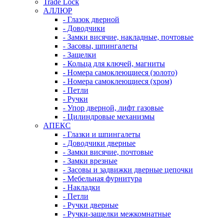
Trade Lock
АЛЛЮР
- Глазок дверной
- Доводчики
- Замки висячие, накладные, почтовые
- Засовы, шпингалеты
- Защелки
- Кольца для ключей, магниты
- Номера самоклеющиеся (золото)
- Номера самоклеющиеся (хром)
- Петли
- Ручки
- Упор дверной, лифт газовые
- Цилиндровые механизмы
АПЕКС
- Глазки и шпингалеты
- Доводчики дверные
- Замки висячие, почтовые
- Замки врезные
- Засовы и задвижки дверные цепочки
- Мебельная фурнитура
- Накладки
- Петли
- Ручки дверные
- Ручки-защелки межкомнатные