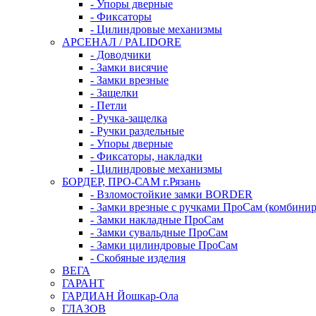
- Упоры дверные
- Фиксаторы
- Цилиндровые механизмы
АРСЕНАЛ / PALIDORE
- Доводчики
- Замки висячие
- Замки врезные
- Защелки
- Петли
- Ручка-защелка
- Ручки раздельные
- Упоры дверные
- Фиксаторы, накладки
- Цилиндровые механизмы
БОРДЕР, ПРО-САМ г.Рязань
- Взломостойкие замки BORDER
- Замки врезные с ручками ПроСам (комбини
- Замки накладные ПроСам
- Замки сувальдные ПроСам
- Замки цилиндровые ПроСам
- Скобяные изделия
ВЕГА
ГАРАНТ
ГАРДИАН Йошкар-Ола
ГЛАЗОВ