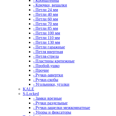
- Кронштейны
- Крючки, вешалки
- Петли 24 мм
- Петли 40 мм
- Петли 60 мм
- Петли 70 мм
- Петли 85 мм
- Петли 100 мм
- Петли 110 мм
- Петли 130 мм
- Петли гаражные
- Петля ввертная
- Петля-стрела
- Пластины крепежные
- Пробой-ушко
- Прочие
- Ручки-завертки
- Ручки-скобы
- Угольники, уголки
KALE
S-Locked
- Замки врезные
- Ручки раздельные
- Ручки-защелки межкомнатные
- Упоры и фиксаторы