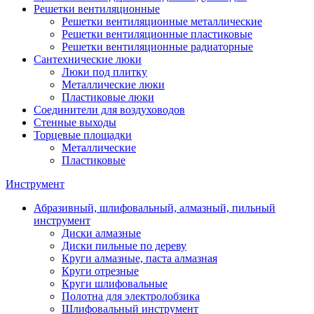
Решетки вентиляционные
Решетки вентиляционные металлические
Решетки вентиляционные пластиковые
Решетки вентиляционные радиаторные
Сантехнические люки
Люки под плитку
Металлические люки
Пластиковые люки
Соединители для воздуховодов
Стенные выходы
Торцевые площадки
Металлические
Пластиковые
Инструмент
Абразивный, шлифовальный, алмазный, пильный
инструмент
Диски алмазные
Диски пильные по дереву
Круги алмазные, паста алмазная
Круги отрезные
Круги шлифовальные
Полотна для электролобзика
Шлифовальный инструмент