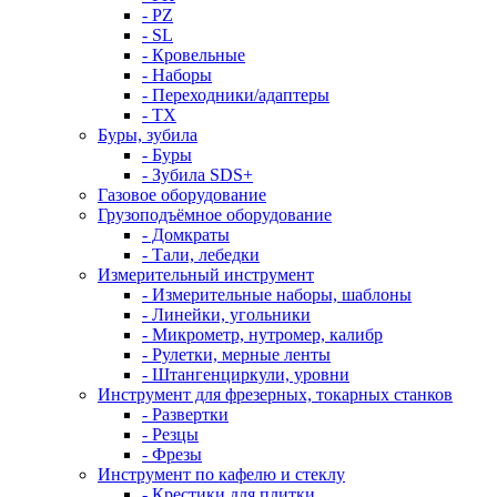
- PZ
- SL
- Кровельные
- Наборы
- Переходники/адаптеры
- ТX
Буры, зубила
- Буры
- Зубила SDS+
Газовое оборудование
Грузоподъёмное оборудование
- Домкраты
- Тали, лебедки
Измерительный инструмент
- Измерительные наборы, шаблоны
- Линейки, угольники
- Микрометр, нутромер, калибр
- Рулетки, мерные ленты
- Штангенциркули, уровни
Инструмент для фрезерных, токарных станков
- Развертки
- Резцы
- Фрезы
Инструмент по кафелю и стеклу
- Крестики для плитки