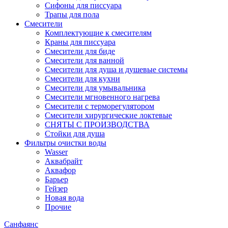
Сифоны для писсуара
Трапы для пола
Смесители
Комплектующие к смесителям
Краны для писсуара
Смесители для биде
Смесители для ванной
Смесители для душа и душевые системы
Смесители для кухни
Смесители для умывальника
Смесители мгновенного нагрева
Смесители с терморегулятором
Смесители хирургические локтевые
СНЯТЫ С ПРОИЗВОДСТВА
Стойки для душа
Фильтры очистки воды
Wasser
Аквабрайт
Аквафор
Барьер
Гейзер
Новая вода
Прочие
Санфаянс