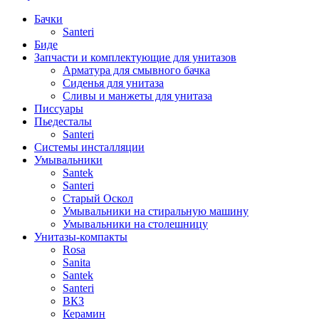
Бачки
Santeri
Биде
Запчасти и комплектующие для унитазов
Арматура для смывного бачка
Сиденья для унитаза
Сливы и манжеты для унитаза
Писсуары
Пьедесталы
Santeri
Системы инсталляции
Умывальники
Santek
Santeri
Старый Оскол
Умывальники на стиральную машину
Умывальники на столешницу
Унитазы-компакты
Rosa
Sanita
Santek
Santeri
ВКЗ
Керамин