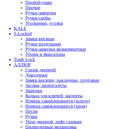
Пробой-ушко
Прочие
Ручки-завертки
Ручки-скобы
Угольники, уголки
KALE
S-Locked
Замки врезные
Ручки раздельные
Ручки-защелки межкомнатные
Упоры и фиксаторы
Trade Lock
АЛЛЮР
Глазок дверной
Доводчики
Замки висячие, накладные, почтовые
Засовы, шпингалеты
Защелки
Кольца для ключей, магниты
Номера самоклеющиеся (золото)
Номера самоклеющиеся (хром)
Петли
Ручки
Упор дверной, лифт газовые
Цилиндровые механизмы