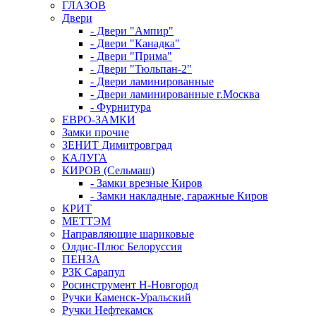
ГЛАЗОВ
Двери
- Двери "Ампир"
- Двери "Канадка"
- Двери "Прима"
- Двери "Тюльпан-2"
- Двери ламинированные
- Двери ламинированные г.Москва
- Фурнитура
ЕВРО-ЗАМКИ
Замки прочие
ЗЕНИТ Димитровград
КАЛУГА
КИРОВ (Сельмаш)
- Замки врезные Киров
- Замки накладные, гаражные Киров
КРИТ
МЕТТЭМ
Направляющие шариковые
Олдис-Плюс Белоруссия
ПЕНЗА
РЗК Сарапул
Росинструмент Н-Новгород
Ручки Каменск-Уральский
Ручки Нефтекамск