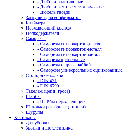
- Дюбели пластиковые
- Дюбели рамные металлические
- Дюбель-гвозди
Заглушки для конфирматов
Кляймера
Нержавеющий крепеж
Полкодержатели
Саморезы
- Саморезы гипсокартон-дерево
- Саморезы гипсокартон-металл
- Саморезы гипсокартон-металл
- Саморезы кровельные
- Саморезы с прессшайбой
- Саморезы универсальные оцинкованные
Стопорные кольца
- DIN 471
- DIN 6799
Такелаж (цепи, троса)
Шайбы
- Шайбы нержавеющие
Шпильки резьбовые (штанги)
Шурупы
Хозтовары
Для уборки
Звонки и др. электрика