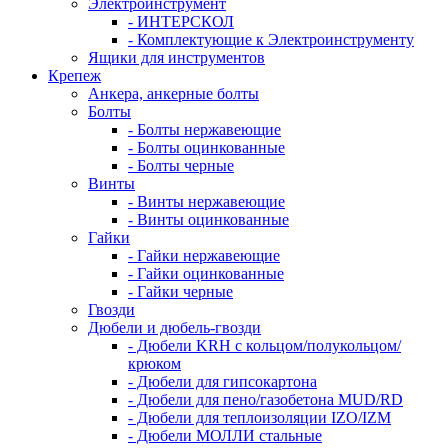
Электроинструмент
- ИНТЕРСКОЛ
- Комплектующие к Электроинструменту
Ящики для инструментов
Крепеж
Анкера, анкерные болты
Болты
- Болты нержавеющие
- Болты оцинкованные
- Болты черные
Винты
- Винты нержавеющие
- Винты оцинкованные
Гайки
- Гайки нержавеющие
- Гайки оцинкованные
- Гайки черные
Гвозди
Дюбели и дюбель-гвозди
- Дюбели KRH с кольцом/полукольцом/
крюком
- Дюбели для гипсокартона
- Дюбели для пено/газобетона MUD/RD
- Дюбели для теплоизоляции IZO/IZM
- Дюбели МОЛЛИ стальные