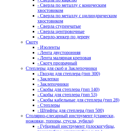
- Сверла по металлу с коническим
хвостовиком
- Сверла по металлу с цилиндрическим
хвостовиком
- Сверла ступенчатые
- Сверла центровочные
- Сверло-зенкер по дереву
Скотч
- Изоленты
- Лента двусторонняя
- Лента малярная креповая
- Скотч прозрачный
Степлеры для скоб и Заклепочники
- Гвозди для степлера (тип 300)
- Заклепки
- Заклепочники
- Скобы для степлера (тип 140)
- Скобы для степлера (тип 53)
- Скобы кабельные для степлера (тип 28)
- Степлеры
- Штифты для степлера (тип 500)
Столярно-слесарный инструмент (стамески,
ножовки, топоры, стусла, зубила)
- Губцевый инструмент (плоскогубцы,