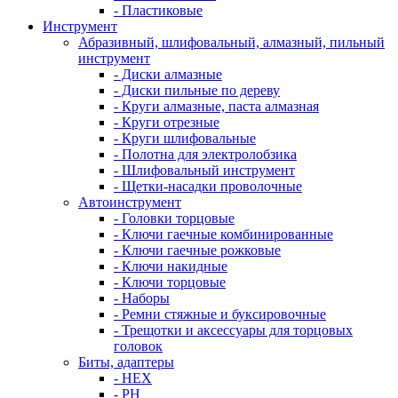
- Пластиковые
Инструмент
Абразивный, шлифовальный, алмазный, пильный
инструмент
- Диски алмазные
- Диски пильные по дереву
- Круги алмазные, паста алмазная
- Круги отрезные
- Круги шлифовальные
- Полотна для электролобзика
- Шлифовальный инструмент
- Щетки-насадки проволочные
Автоинструмент
- Головки торцовые
- Ключи гаечные комбинированные
- Ключи гаечные рожковые
- Ключи накидные
- Ключи торцовые
- Наборы
- Ремни стяжные и буксировочные
- Трещотки и аксессуары для торцовых
головок
Биты, адаптеры
- HEX
- PH