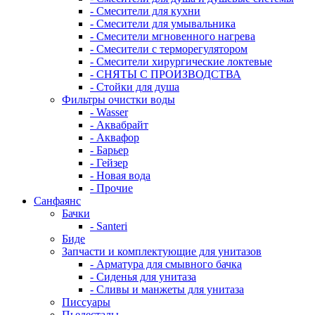
- Смесители для кухни
- Смесители для умывальника
- Смесители мгновенного нагрева
- Смесители с терморегулятором
- Смесители хирургические локтевые
- СНЯТЫ С ПРОИЗВОДСТВА
- Стойки для душа
Фильтры очистки воды
- Wasser
- Аквабрайт
- Аквафор
- Барьер
- Гейзер
- Новая вода
- Прочие
Санфаянс
Бачки
- Santeri
Биде
Запчасти и комплектующие для унитазов
- Арматура для смывного бачка
- Сиденья для унитаза
- Сливы и манжеты для унитаза
Писсуары
Пьедесталы