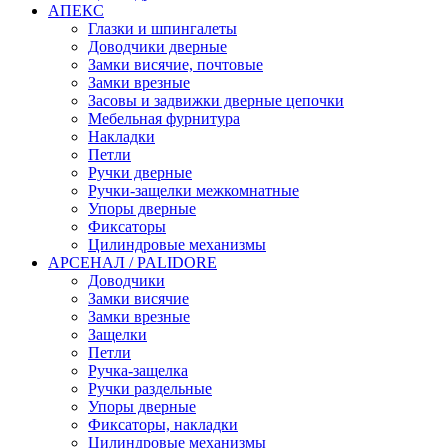
АПЕКС
Глазки и шпингалеты
Доводчики дверные
Замки висячие, почтовые
Замки врезные
Засовы и задвижки дверные цепочки
Мебельная фурнитура
Накладки
Петли
Ручки дверные
Ручки-защелки межкомнатные
Упоры дверные
Фиксаторы
Цилиндровые механизмы
АРСЕНАЛ / PALIDORE
Доводчики
Замки висячие
Замки врезные
Защелки
Петли
Ручка-защелка
Ручки раздельные
Упоры дверные
Фиксаторы, накладки
Цилиндровые механизмы