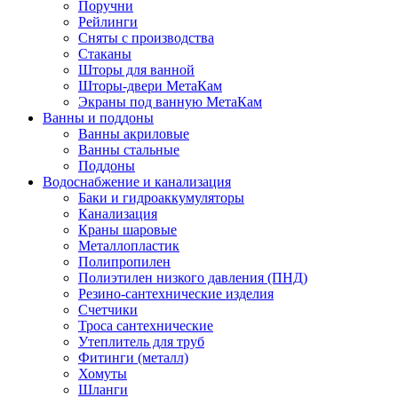
Поручни
Рейлинги
Сняты с производства
Стаканы
Шторы для ванной
Шторы-двери МетаКам
Экраны под ванную МетаКам
Ванны и поддоны
Ванны акриловые
Ванны стальные
Поддоны
Водоснабжение и канализация
Баки и гидроаккумуляторы
Канализация
Краны шаровые
Металлопластик
Полипропилен
Полиэтилен низкого давления (ПНД)
Резино-сантехнические изделия
Счетчики
Троса сантехнические
Утеплитель для труб
Фитинги (металл)
Хомуты
Шланги