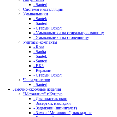
- Santeri
Системы инсталляции
Умывальники
- Santek
- Santeri
- Старый Оскол
- Умывальники на стиральную машину
- Умывальники на столешницу
Унитазы-компакты
- Rosa
- Sanita
- Santek
- Santeri
- ВКЗ
- Керамин
- Старый Оскол
Чаши унитазов
- Santeri
Замочно-скобяные изделия
"Металлист" г.Кунгур
- Для пластик окон
- Завертки, накладки
- Задвижки (шпингалет)
- Замки "Металлист", накладные