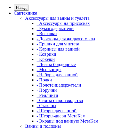
Назад
Сантехника
Аксессуары для ванны и туалета
- Аксессуары на присосках
- Бумагодержатели
- Вешалки
- Дозаторы для жидкого мыла
- Ершики для унитаза
- Карнизы для ванной
- Коврики
- Крючки
- Ленты бордюрные
- Мыльницы
- Наборы для ванной
- Полки
- Полотенцедержатели
- Поручни
- Рейлинги
- Сняты с производства
- Стаканы
- Шторы для ванной
- Шторы-двери МетаКам
- Экраны под ванную МетаКам
Ванны и поддоны