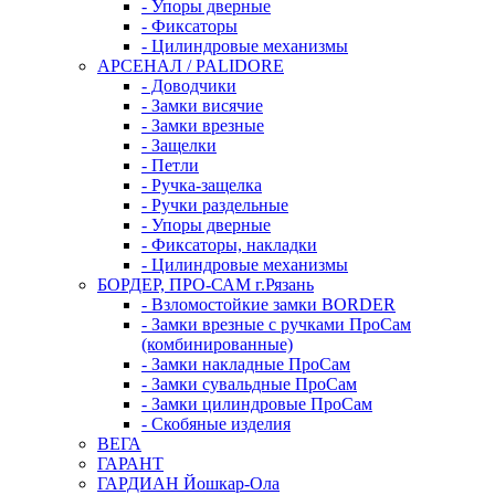
- Упоры дверные
- Фиксаторы
- Цилиндровые механизмы
АРСЕНАЛ / PALIDORE
- Доводчики
- Замки висячие
- Замки врезные
- Защелки
- Петли
- Ручка-защелка
- Ручки раздельные
- Упоры дверные
- Фиксаторы, накладки
- Цилиндровые механизмы
БОРДЕР, ПРО-САМ г.Рязань
- Взломостойкие замки BORDER
- Замки врезные с ручками ПроСам
(комбинированные)
- Замки накладные ПроСам
- Замки сувальдные ПроСам
- Замки цилиндровые ПроСам
- Скобяные изделия
ВЕГА
ГАРАНТ
ГАРДИАН Йошкар-Ола