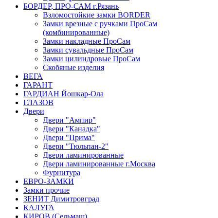
БОРДЕР, ПРО-САМ г.Рязань
Взломостойкие замки BORDER
Замки врезные с ручками ПроСам
(комбинированные)
Замки накладные ПроСам
Замки сувальдные ПроСам
Замки цилиндровые ПроСам
Скобяные изделия
ВЕГА
ГАРАНТ
ГАРДИАН Йошкар-Ола
ГЛАЗОВ
Двери
Двери "Ампир"
Двери "Канадка"
Двери "Прима"
Двери "Тюльпан-2"
Двери ламинированные
Двери ламинированные г.Москва
Фурнитура
ЕВРО-ЗАМКИ
Замки прочие
ЗЕНИТ Димитровград
КАЛУГА
КИРОВ (Сельмаш)