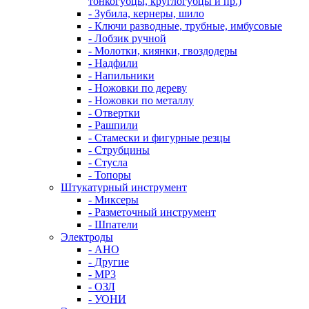
тонкогубцы, круглогубцы и пр.)
- Зубила, кернеры, шило
- Ключи разводные, трубные, имбусовые
- Лобзик ручной
- Молотки, киянки, гвоздодеры
- Надфили
- Напильники
- Ножовки по дереву
- Ножовки по металлу
- Отвертки
- Рашпили
- Стамески и фигурные резцы
- Струбцины
- Стусла
- Топоры
Штукатурный инструмент
- Миксеры
- Разметочный инструмент
- Шпатели
Электроды
- АНО
- Другие
- МР3
- ОЗЛ
- УОНИ