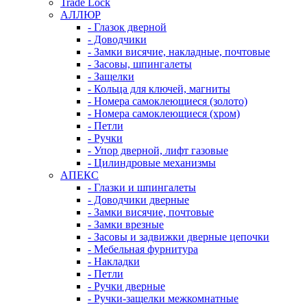
Trade Lock
АЛЛЮР
- Глазок дверной
- Доводчики
- Замки висячие, накладные, почтовые
- Засовы, шпингалеты
- Защелки
- Кольца для ключей, магниты
- Номера самоклеющиеся (золото)
- Номера самоклеющиеся (хром)
- Петли
- Ручки
- Упор дверной, лифт газовые
- Цилиндровые механизмы
АПЕКС
- Глазки и шпингалеты
- Доводчики дверные
- Замки висячие, почтовые
- Замки врезные
- Засовы и задвижки дверные цепочки
- Мебельная фурнитура
- Накладки
- Петли
- Ручки дверные
- Ручки-защелки межкомнатные