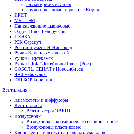
Замки врезные Киров
Замки накладные, гаражные Киров
КРИТ
МЕТТЭМ
Направляющие шариковые
Олдис-Плюс Белоруссия
ПЕНЗА
РЗК Сарапул
Росинструмент Н-Новгород
Ручки Каменск-Уральский
Ручки Нефтекамск
Ручки ПКФ "Литейщик-Плюс" (Реж)
СОБОЛЬ, СЕНАТ г.Новосибирск
ЧАЗ Чебоксары
ЭЛЬБОР Боровичи
Вентиляция
Анемостаты и диффузоры
Вентиляторы
Вентиляторы ЭВЕНТ
Воздуховоды
Воздуховоды алюминиевые гофрированные
Воздуховоды пластиковые
Кронштейны и держатели для воздуховодов