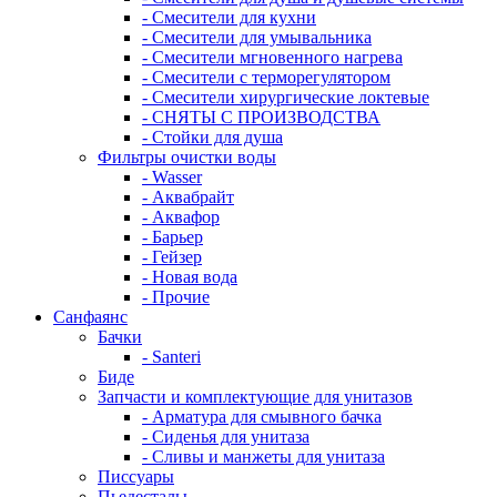
- Смесители для кухни
- Смесители для умывальника
- Смесители мгновенного нагрева
- Смесители с терморегулятором
- Смесители хирургические локтевые
- СНЯТЫ С ПРОИЗВОДСТВА
- Стойки для душа
Фильтры очистки воды
- Wasser
- Аквабрайт
- Аквафор
- Барьер
- Гейзер
- Новая вода
- Прочие
Санфаянс
Бачки
- Santeri
Биде
Запчасти и комплектующие для унитазов
- Арматура для смывного бачка
- Сиденья для унитаза
- Сливы и манжеты для унитаза
Писсуары
Пьедесталы