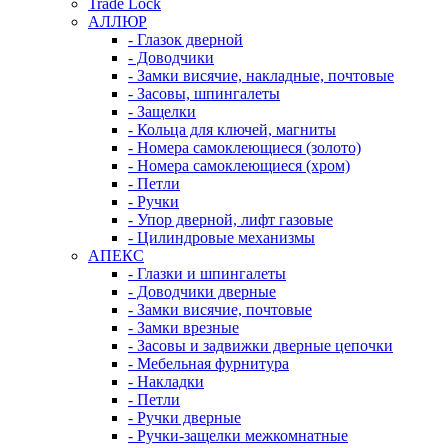
Trade Lock
АЛЛЮР
- Глазок дверной
- Доводчики
- Замки висячие, накладные, почтовые
- Засовы, шпингалеты
- Защелки
- Кольца для ключей, магниты
- Номера самоклеющиеся (золото)
- Номера самоклеющиеся (хром)
- Петли
- Ручки
- Упор дверной, лифт газовые
- Цилиндровые механизмы
АПЕКС
- Глазки и шпингалеты
- Доводчики дверные
- Замки висячие, почтовые
- Замки врезные
- Засовы и задвижки дверные цепочки
- Мебельная фурнитура
- Накладки
- Петли
- Ручки дверные
- Ручки-защелки межкомнатные