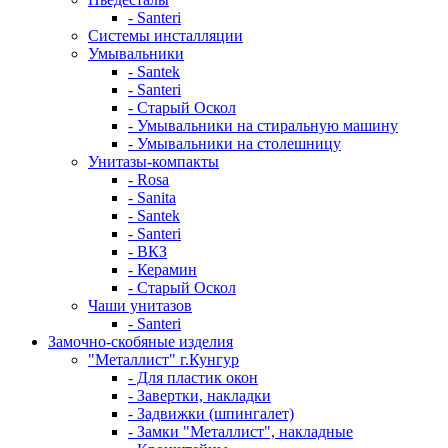
- Santeri
Системы инсталляции
Умывальники
- Santek
- Santeri
- Старый Оскол
- Умывальники на стиральную машину
- Умывальники на столешницу
Унитазы-компакты
- Rosa
- Sanita
- Santek
- Santeri
- ВКЗ
- Керамин
- Старый Оскол
Чаши унитазов
- Santeri
Замочно-скобяные изделия
"Металлист" г.Кунгур
- Для пластик окон
- Завертки, накладки
- Задвижки (шпингалет)
- Замки "Металлист", накладные