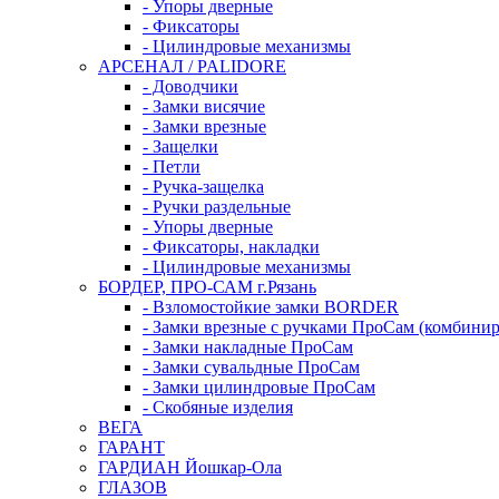
- Упоры дверные
- Фиксаторы
- Цилиндровые механизмы
АРСЕНАЛ / PALIDORE
- Доводчики
- Замки висячие
- Замки врезные
- Защелки
- Петли
- Ручка-защелка
- Ручки раздельные
- Упоры дверные
- Фиксаторы, накладки
- Цилиндровые механизмы
БОРДЕР, ПРО-САМ г.Рязань
- Взломостойкие замки BORDER
- Замки врезные с ручками ПроСам (комбини
- Замки накладные ПроСам
- Замки сувальдные ПроСам
- Замки цилиндровые ПроСам
- Скобяные изделия
ВЕГА
ГАРАНТ
ГАРДИАН Йошкар-Ола
ГЛАЗОВ