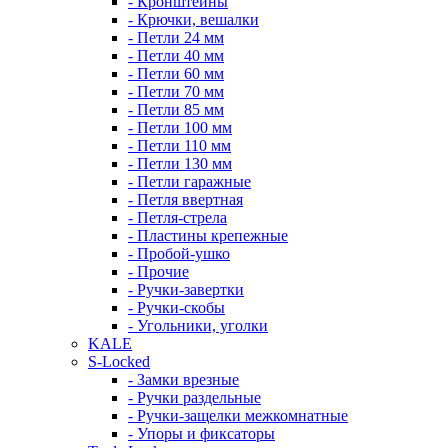
- Кронштейны
- Крючки, вешалки
- Петли 24 мм
- Петли 40 мм
- Петли 60 мм
- Петли 70 мм
- Петли 85 мм
- Петли 100 мм
- Петли 110 мм
- Петли 130 мм
- Петли гаражные
- Петля ввертная
- Петля-стрела
- Пластины крепежные
- Пробой-ушко
- Прочие
- Ручки-завертки
- Ручки-скобы
- Угольники, уголки
KALE
S-Locked
- Замки врезные
- Ручки раздельные
- Ручки-защелки межкомнатные
- Упоры и фиксаторы