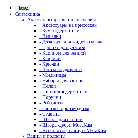
Назад
Сантехника
Аксессуары для ванны и туалета
- Аксессуары на присосках
- Бумагодержатели
- Вешалки
- Дозаторы для жидкого мыла
- Ершики для унитаза
- Карнизы для ванной
- Коврики
- Крючки
- Ленты бордюрные
- Мыльницы
- Наборы для ванной
- Полки
- Полотенцедержатели
- Поручни
- Рейлинги
- Сняты с производства
- Стаканы
- Шторы для ванной
- Шторы-двери МетаКам
- Экраны под ванную МетаКам
Ванны и поддоны