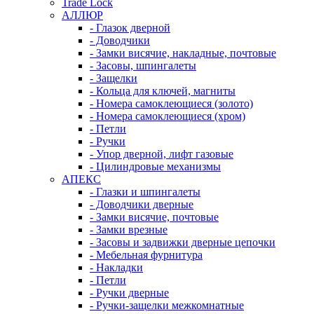
Trade Lock
АЛЛЮР
- Глазок дверной
- Доводчики
- Замки висячие, накладные, почтовые
- Засовы, шпингалеты
- Защелки
- Кольца для ключей, магниты
- Номера самоклеющиеся (золото)
- Номера самоклеющиеся (хром)
- Петли
- Ручки
- Упор дверной, лифт газовые
- Цилиндровые механизмы
АПЕКС
- Глазки и шпингалеты
- Доводчики дверные
- Замки висячие, почтовые
- Замки врезные
- Засовы и задвижки дверные цепочки
- Мебельная фурнитура
- Накладки
- Петли
- Ручки дверные
- Ручки-защелки межкомнатные