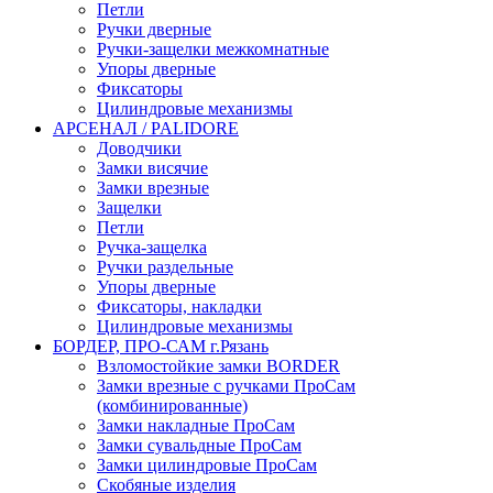
Петли
Ручки дверные
Ручки-защелки межкомнатные
Упоры дверные
Фиксаторы
Цилиндровые механизмы
АРСЕНАЛ / PALIDORE
Доводчики
Замки висячие
Замки врезные
Защелки
Петли
Ручка-защелка
Ручки раздельные
Упоры дверные
Фиксаторы, накладки
Цилиндровые механизмы
БОРДЕР, ПРО-САМ г.Рязань
Взломостойкие замки BORDER
Замки врезные с ручками ПроСам
(комбинированные)
Замки накладные ПроСам
Замки сувальдные ПроСам
Замки цилиндровые ПроСам
Скобяные изделия