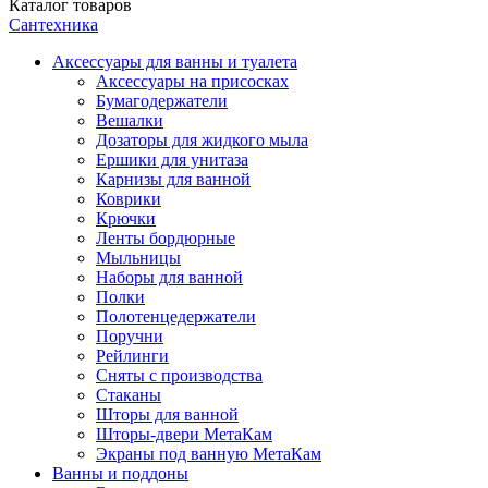
Каталог
товаров
Сантехника
Аксессуары для ванны и туалета
Аксессуары на присосках
Бумагодержатели
Вешалки
Дозаторы для жидкого мыла
Ершики для унитаза
Карнизы для ванной
Коврики
Крючки
Ленты бордюрные
Мыльницы
Наборы для ванной
Полки
Полотенцедержатели
Поручни
Рейлинги
Сняты с производства
Стаканы
Шторы для ванной
Шторы-двери МетаКам
Экраны под ванную МетаКам
Ванны и поддоны