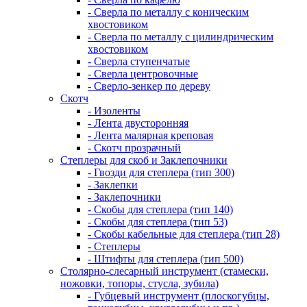
- Сверла по металлу с коническим
хвостовиком
- Сверла по металлу с цилиндрическим
хвостовиком
- Сверла ступенчатые
- Сверла центровочные
- Сверло-зенкер по дереву
Скотч
- Изоленты
- Лента двусторонняя
- Лента малярная креповая
- Скотч прозрачный
Степлеры для скоб и Заклепочники
- Гвозди для степлера (тип 300)
- Заклепки
- Заклепочники
- Скобы для степлера (тип 140)
- Скобы для степлера (тип 53)
- Скобы кабельные для степлера (тип 28)
- Степлеры
- Штифты для степлера (тип 500)
Столярно-слесарный инструмент (стамески,
ножовки, топоры, стусла, зубила)
- Губцевый инструмент (плоскогубцы,