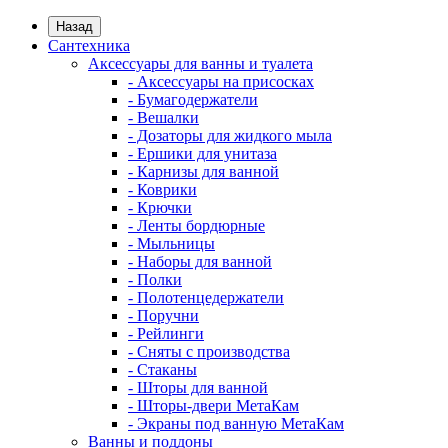
Назад
Сантехника
Аксессуары для ванны и туалета
- Аксессуары на присосках
- Бумагодержатели
- Вешалки
- Дозаторы для жидкого мыла
- Ершики для унитаза
- Карнизы для ванной
- Коврики
- Крючки
- Ленты бордюрные
- Мыльницы
- Наборы для ванной
- Полки
- Полотенцедержатели
- Поручни
- Рейлинги
- Сняты с производства
- Стаканы
- Шторы для ванной
- Шторы-двери МетаКам
- Экраны под ванную МетаКам
Ванны и поддоны