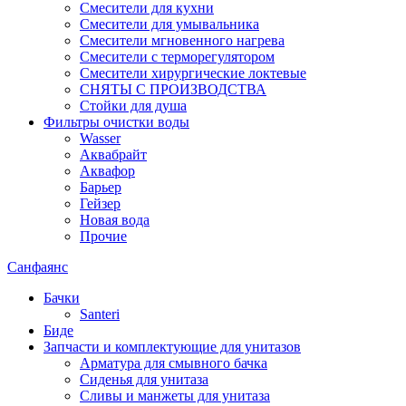
Смесители для кухни
Смесители для умывальника
Смесители мгновенного нагрева
Смесители с терморегулятором
Смесители хирургические локтевые
СНЯТЫ С ПРОИЗВОДСТВА
Стойки для душа
Фильтры очистки воды
Wasser
Аквабрайт
Аквафор
Барьер
Гейзер
Новая вода
Прочие
Санфаянс
Бачки
Santeri
Биде
Запчасти и комплектующие для унитазов
Арматура для смывного бачка
Сиденья для унитаза
Сливы и манжеты для унитаза