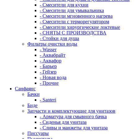
- Смесители для кухни
- Смесители для умывальника
- Смесители мгновенного нагрева
- Смесители с терморегулятором
- Смесители хирургические локтевые
- СНЯТЫ С ПРОИЗВОДСТВА
- Стойки для душа
Фильтры очистки воды
- Wasser
- Аквабрайт
- Аквафор
- Барьер
- Гейзер
- Новая вода
- Прочие
Санфаянс
Бачки
- Santeri
Биде
Запчасти и комплектующие для унитазов
- Арматура для смывного бачка
- Сиденья для унитаза
- Сливы и манжеты для унитаза
Писсуары
Пьедесталы