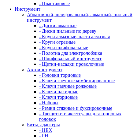
- Пластиковые
Инструмент
Абразивный, шлифовальный, алмазный, пильный
инструмент
- Диски алмазные
- Диски пильные по дереву
- Круги алмазные, паста алмазная
- Круги отрезные
- Круги шлифовальные
- Полотна для электролобзика
- Шлифовальный инструмент
- Щетки-насадки проволочные
Автоинструмент
- Головки торцовые
- Ключи гаечные комбинированные
- Ключи гаечные рожковые
- Ключи накидные
- Ключи торцовые
- Наборы
- Ремни стяжные и буксировочные
- Трещотки и аксессуары для торцовых
головок
Биты, адаптеры
- HEX
- PH