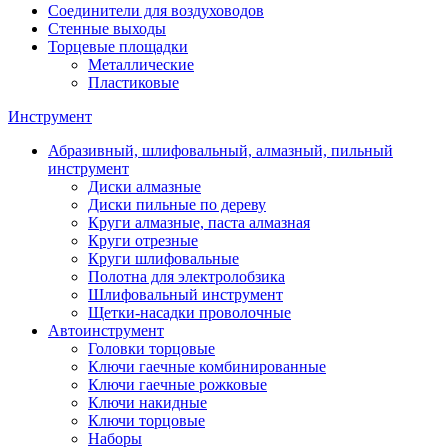
Соединители для воздуховодов
Стенные выходы
Торцевые площадки
Металлические
Пластиковые
Инструмент
Абразивный, шлифовальный, алмазный, пильный
инструмент
Диски алмазные
Диски пильные по дереву
Круги алмазные, паста алмазная
Круги отрезные
Круги шлифовальные
Полотна для электролобзика
Шлифовальный инструмент
Щетки-насадки проволочные
Автоинструмент
Головки торцовые
Ключи гаечные комбинированные
Ключи гаечные рожковые
Ключи накидные
Ключи торцовые
Наборы