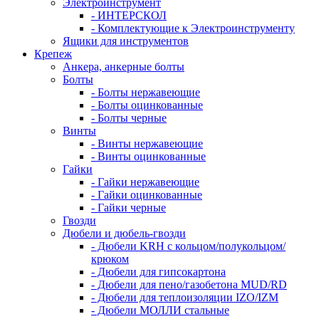
Электроинструмент
- ИНТЕРСКОЛ
- Комплектующие к Электроинструменту
Ящики для инструментов
Крепеж
Анкера, анкерные болты
Болты
- Болты нержавеющие
- Болты оцинкованные
- Болты черные
Винты
- Винты нержавеющие
- Винты оцинкованные
Гайки
- Гайки нержавеющие
- Гайки оцинкованные
- Гайки черные
Гвозди
Дюбели и дюбель-гвозди
- Дюбели KRH с кольцом/полукольцом/
крюком
- Дюбели для гипсокартона
- Дюбели для пено/газобетона MUD/RD
- Дюбели для теплоизоляции IZO/IZM
- Дюбели МОЛЛИ стальные