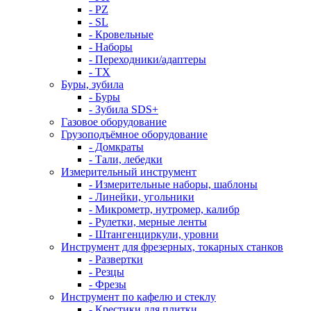
- PZ
- SL
- Кровельные
- Наборы
- Переходники/адаптеры
- ТX
Буры, зубила
- Буры
- Зубила SDS+
Газовое оборудование
Грузоподъёмное оборудование
- Домкраты
- Тали, лебедки
Измерительный инструмент
- Измерительные наборы, шаблоны
- Линейки, угольники
- Микрометр, нутромер, калибр
- Рулетки, мерные ленты
- Штангенциркули, уровни
Инструмент для фрезерных, токарных станков
- Развертки
- Резцы
- Фрезы
Инструмент по кафелю и стеклу
- Крестики для плитки