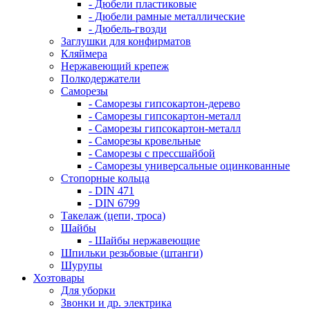
- Дюбели пластиковые
- Дюбели рамные металлические
- Дюбель-гвозди
Заглушки для конфирматов
Кляймера
Нержавеющий крепеж
Полкодержатели
Саморезы
- Саморезы гипсокартон-дерево
- Саморезы гипсокартон-металл
- Саморезы гипсокартон-металл
- Саморезы кровельные
- Саморезы с прессшайбой
- Саморезы универсальные оцинкованные
Стопорные кольца
- DIN 471
- DIN 6799
Такелаж (цепи, троса)
Шайбы
- Шайбы нержавеющие
Шпильки резьбовые (штанги)
Шурупы
Хозтовары
Для уборки
Звонки и др. электрика