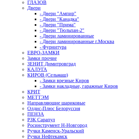
ГЛАЗОВ
Двери
- Двери "Ампир"
- Двери "Канадка"
- Двери "Прима"
- Двери "Тюльпан-2"
- Двери ламинированные
- Двери ламинированные г.Москва
- Фурнитура
ЕВРО-ЗАМКИ
Замки прочие
ЗЕНИТ Димитровград
КАЛУГА
КИРОВ (Сельмаш)
- Замки врезные Киров
- Замки накладные, гаражные Киров
КРИТ
МЕТТЭМ
Направляющие шариковые
Олдис-Плюс Белоруссия
ПЕНЗА
РЗК Сарапул
Росинструмент Н-Новгород
Ручки Каменск-Уральский
Ручки Нефтекамск