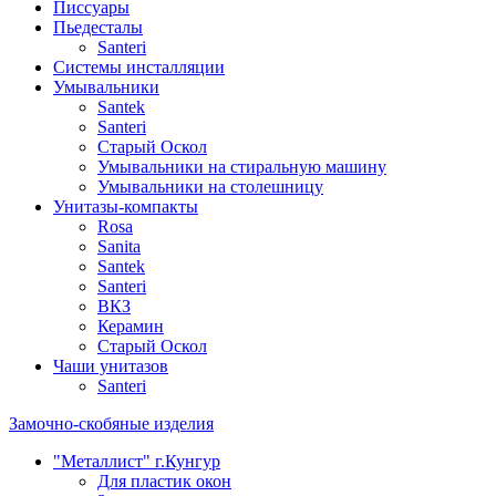
Писсуары
Пьедесталы
Santeri
Системы инсталляции
Умывальники
Santek
Santeri
Старый Оскол
Умывальники на стиральную машину
Умывальники на столешницу
Унитазы-компакты
Rosa
Sanita
Santek
Santeri
ВКЗ
Керамин
Старый Оскол
Чаши унитазов
Santeri
Замочно-скобяные изделия
"Металлист" г.Кунгур
Для пластик окон