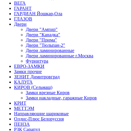
ВЕГА
ГАРАНТ
ГАРДИАН Йошкар-Ола
ГЛАЗОВ
Двери
Двери "Ампир"
Двери "Канадка"
Двери "Прима"
Двери "Тюльпан-2"
Двери ламинированные
Двери ламинированные г.Москва
Фурнитура
ЕВРО-ЗАМКИ
Замки прочие
ЗЕНИТ Димитровград
КАЛУГА
КИРОВ (Сельмаш)
Замки врезные Киров
Замки накладные, гаражные Киров
КРИТ
МЕТТЭМ
Направляющие шариковые
Олдис-Плюс Белоруссия
ПЕНЗА
РЗК Сарапул