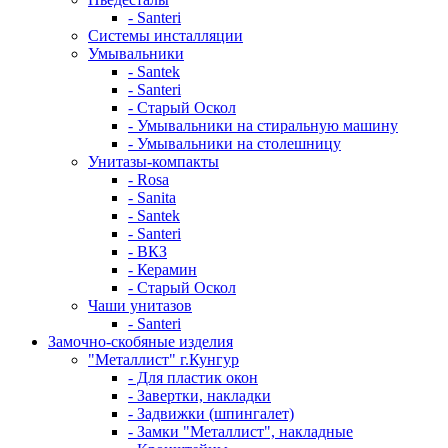
- Santeri
Системы инсталляции
Умывальники
- Santek
- Santeri
- Старый Оскол
- Умывальники на стиральную машину
- Умывальники на столешницу
Унитазы-компакты
- Rosa
- Sanita
- Santek
- Santeri
- ВКЗ
- Керамин
- Старый Оскол
Чаши унитазов
- Santeri
Замочно-скобяные изделия
"Металлист" г.Кунгур
- Для пластик окон
- Завертки, накладки
- Задвижки (шпингалет)
- Замки "Металлист", накладные