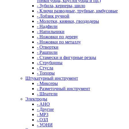
тонкогубцы, круглогубцы и пр.)
- Зубила, кернеры, шило
- Ключи разводные, трубные, имбусовые
- Лобзик ручной
- Молотки, киянки, гвоздодеры
- Надфили
- Напильники
- Ножовки по дереву
- Ножовки по металлу
- Отвертки
- Рашпили
- Стамески и фигурные резцы
- Струбцины
- Стусла
- Топоры
Штукатурный инструмент
- Миксеры
- Разметочный инструмент
- Шпатели
Электроды
- АНО
- Другие
- МР3
- ОЗЛ
- УОНИ