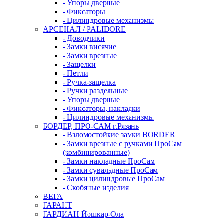
- Упоры дверные
- Фиксаторы
- Цилиндровые механизмы
АРСЕНАЛ / PALIDORE
- Доводчики
- Замки висячие
- Замки врезные
- Защелки
- Петли
- Ручка-защелка
- Ручки раздельные
- Упоры дверные
- Фиксаторы, накладки
- Цилиндровые механизмы
БОРДЕР, ПРО-САМ г.Рязань
- Взломостойкие замки BORDER
- Замки врезные с ручками ПроСам
(комбинированные)
- Замки накладные ПроСам
- Замки сувальдные ПроСам
- Замки цилиндровые ПроСам
- Скобяные изделия
ВЕГА
ГАРАНТ
ГАРДИАН Йошкар-Ола