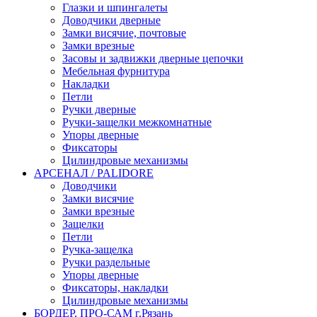
Глазки и шпингалеты
Доводчики дверные
Замки висячие, почтовые
Замки врезные
Засовы и задвижки дверные цепочки
Мебельная фурнитура
Накладки
Петли
Ручки дверные
Ручки-защелки межкомнатные
Упоры дверные
Фиксаторы
Цилиндровые механизмы
АРСЕНАЛ / PALIDORE
Доводчики
Замки висячие
Замки врезные
Защелки
Петли
Ручка-защелка
Ручки раздельные
Упоры дверные
Фиксаторы, накладки
Цилиндровые механизмы
БОРДЕР, ПРО-САМ г.Рязань