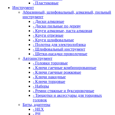
- Пластиковые
Инструмент
Абразивный, шлифовальный, алмазный, пильный
инструмент
- Диски алмазные
- Диски пильные по дереву
- Круги алмазные, паста алмазная
- Круги отрезные
- Круги шлифовальные
- Полотна для электролобзика
- Шлифовальный инструмент
- Щетки-насадки проволочные
Автоинструмент
- Головки торцовые
- Ключи гаечные комбинированные
- Ключи гаечные рожковые
- Ключи накидные
- Ключи торцовые
- Наборы
- Ремни стяжные и буксировочные
- Трещотки и аксессуары для торцовых
головок
Биты, адаптеры
- HEX
- PH