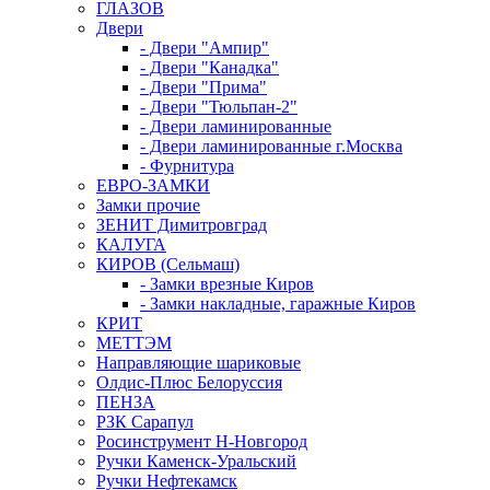
ГЛАЗОВ
Двери
- Двери "Ампир"
- Двери "Канадка"
- Двери "Прима"
- Двери "Тюльпан-2"
- Двери ламинированные
- Двери ламинированные г.Москва
- Фурнитура
ЕВРО-ЗАМКИ
Замки прочие
ЗЕНИТ Димитровград
КАЛУГА
КИРОВ (Сельмаш)
- Замки врезные Киров
- Замки накладные, гаражные Киров
КРИТ
МЕТТЭМ
Направляющие шариковые
Олдис-Плюс Белоруссия
ПЕНЗА
РЗК Сарапул
Росинструмент Н-Новгород
Ручки Каменск-Уральский
Ручки Нефтекамск