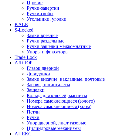
Прочие
Ручки-завертки
Ручки-скобы
Угольники, уголки
KALE
S-Locked
Замки врезные
Ручки раздельные
Ручки-защелки межкомнатные
Упоры и фиксаторы
Trade Lock
АЛЛЮР
Глазок дверной
Доводчики
Замки висячие, накладные, почтовые
Засовы, шпингалеты
Защелки
Кольца для ключей, магниты
Номера самоклеющиеся (золото)
Номера самоклеющиеся (хром)
Петли
Ручки
Упор дверной, лифт газовые
Цилиндровые механизмы
АПЕКС