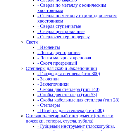
- Сверла по металлу с коническим
хвостовиком
- Сверла по металлу с цилиндрическим
хвостовиком
- Сверла ступенчатые
- Сверла центровочные
- Сверло-зенкер по дереву
Скотч
- Изоленты
- Лента двусторонняя
- Лента малярная креповая
- Скотч прозрачный
Степлеры для скоб и Заклепочники
- Гвозди для степлера (тип 300)
- Заклепки
- Заклепочники
- Скобы для степлера (тип 140)
- Скобы для степлера (тип 53)
- Скобы кабельные для степлера (тип 28)
- Степлеры
- Штифты для степлера (тип 500)
Столярно-слесарный инструмент (стамески,
ножовки, топоры, стусла, зубила)
- Губцевый инструмент (плоскогубцы,