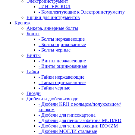
Электроинструмент
- ИНТЕРСКОЛ
- Комплектующие к Электроинструменту
Ящики для инструментов
Крепеж
Анкера, анкерные болты
Болты
- Болты нержавеющие
- Болты оцинкованные
- Болты черные
Винты
- Винты нержавеющие
- Винты оцинкованные
Гайки
- Гайки нержавеющие
- Гайки оцинкованные
- Гайки черные
Гвозди
Дюбели и дюбель-гвозди
- Дюбели KRH с кольцом/полукольцом/
крюком
- Дюбели для гипсокартона
- Дюбели для пено/газобетона MUD/RD
- Дюбели для теплоизоляции IZO/IZM
- Дюбели МОЛЛИ стальные