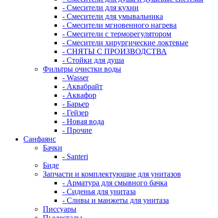
- Смесители для кухни
- Смесители для умывальника
- Смесители мгновенного нагрева
- Смесители с терморегулятором
- Смесители хирургические локтевые
- СНЯТЫ С ПРОИЗВОДСТВА
- Стойки для душа
Фильтры очистки воды
- Wasser
- Аквабрайт
- Аквафор
- Барьер
- Гейзер
- Новая вода
- Прочие
Санфаянс
Бачки
- Santeri
Биде
Запчасти и комплектующие для унитазов
- Арматура для смывного бачка
- Сиденья для унитаза
- Сливы и манжеты для унитаза
Писсуары
Пьедесталы