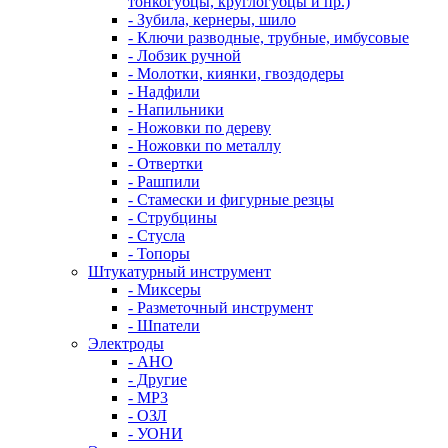
тонкогубцы, круглогубцы и пр.)
- Зубила, кернеры, шило
- Ключи разводные, трубные, имбусовые
- Лобзик ручной
- Молотки, киянки, гвоздодеры
- Надфили
- Напильники
- Ножовки по дереву
- Ножовки по металлу
- Отвертки
- Рашпили
- Стамески и фигурные резцы
- Струбцины
- Стусла
- Топоры
Штукатурный инструмент
- Миксеры
- Разметочный инструмент
- Шпатели
Электроды
- АНО
- Другие
- МР3
- ОЗЛ
- УОНИ