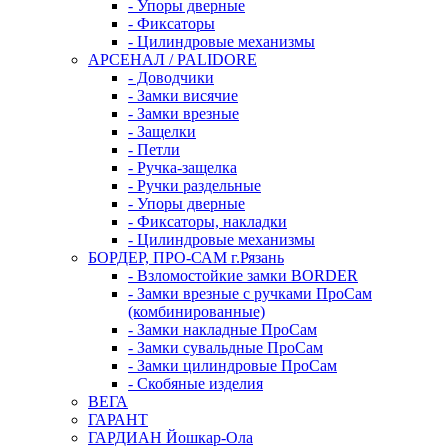
- Упоры дверные
- Фиксаторы
- Цилиндровые механизмы
АРСЕНАЛ / PALIDORE
- Доводчики
- Замки висячие
- Замки врезные
- Защелки
- Петли
- Ручка-защелка
- Ручки раздельные
- Упоры дверные
- Фиксаторы, накладки
- Цилиндровые механизмы
БОРДЕР, ПРО-САМ г.Рязань
- Взломостойкие замки BORDER
- Замки врезные с ручками ПроСам
(комбинированные)
- Замки накладные ПроСам
- Замки сувальдные ПроСам
- Замки цилиндровые ПроСам
- Скобяные изделия
ВЕГА
ГАРАНТ
ГАРДИАН Йошкар-Ола