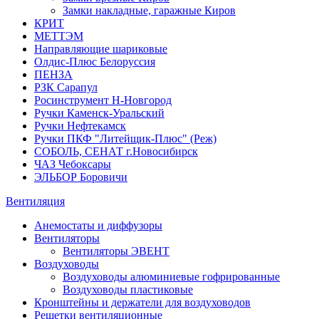
Замки накладные, гаражные Киров
КРИТ
МЕТТЭМ
Направляющие шариковые
Олдис-Плюс Белоруссия
ПЕНЗА
РЗК Сарапул
Росинструмент Н-Новгород
Ручки Каменск-Уральский
Ручки Нефтекамск
Ручки ПКФ "Литейщик-Плюс" (Реж)
СОБОЛЬ, СЕНАТ г.Новосибирск
ЧАЗ Чебоксары
ЭЛЬБОР Боровичи
Вентиляция
Анемостаты и диффузоры
Вентиляторы
Вентиляторы ЭВЕНТ
Воздуховоды
Воздуховоды алюминиевые гофрированные
Воздуховоды пластиковые
Кронштейны и держатели для воздуховодов
Решетки вентиляционные