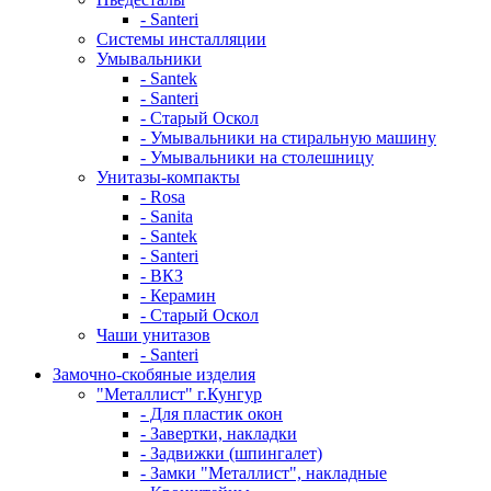
- Santeri
Системы инсталляции
Умывальники
- Santek
- Santeri
- Старый Оскол
- Умывальники на стиральную машину
- Умывальники на столешницу
Унитазы-компакты
- Rosa
- Sanita
- Santek
- Santeri
- ВКЗ
- Керамин
- Старый Оскол
Чаши унитазов
- Santeri
Замочно-скобяные изделия
"Металлист" г.Кунгур
- Для пластик окон
- Завертки, накладки
- Задвижки (шпингалет)
- Замки "Металлист", накладные