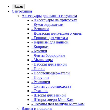
Назад
Сантехника
Аксессуары для ванны и туалета
- Аксессуары на присосках
- Бумагодержатели
- Вешалки
- Дозаторы для жидкого мыла
- Ершики для унитаза
- Карнизы для ванной
- Коврики
- Крючки
- Ленты бордюрные
- Мыльницы
- Наборы для ванной
- Полки
- Полотенцедержатели
- Поручни
- Рейлинги
- Сняты с производства
- Стаканы
- Шторы для ванной
- Шторы-двери МетаКам
- Экраны под ванную МетаКам
Ванны и поддоны