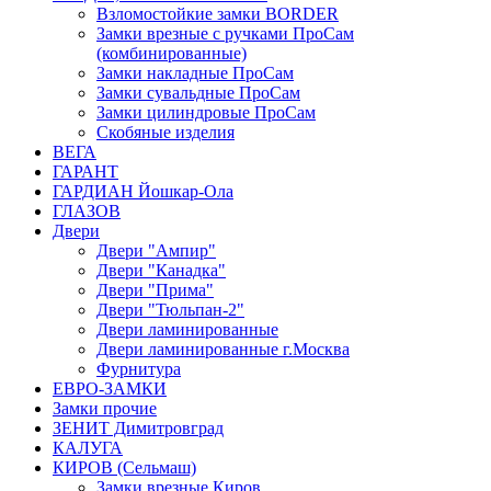
Взломостойкие замки BORDER
Замки врезные с ручками ПроСам
(комбинированные)
Замки накладные ПроСам
Замки сувальдные ПроСам
Замки цилиндровые ПроСам
Скобяные изделия
ВЕГА
ГАРАНТ
ГАРДИАН Йошкар-Ола
ГЛАЗОВ
Двери
Двери "Ампир"
Двери "Канадка"
Двери "Прима"
Двери "Тюльпан-2"
Двери ламинированные
Двери ламинированные г.Москва
Фурнитура
ЕВРО-ЗАМКИ
Замки прочие
ЗЕНИТ Димитровград
КАЛУГА
КИРОВ (Сельмаш)
Замки врезные Киров