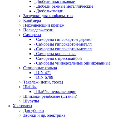
- Дюбели пластиковые
- Дюбели рамные металлические
- Дюбель-гвозди
Заглушки для конфирматов
Кляймера
Нержавеющий крепеж
Полкодержатели
Саморезы
- Саморезы гипсокартон-дерево
- Саморезы гипсокартон-металл
- Саморезы гипсокартон-металл
- Саморезы кровельные
- Саморезы с прессшайбой
- Саморезы универсальные оцинкованные
Стопорные кольца
- DIN 471
- DIN 6799
Такелаж (цепи, троса)
Шайбы
- Шайбы нержавеющие
Шпильки резьбовые (штанги)
Шурупы
Хозтовары
Для уборки
Звонки и др. электрика