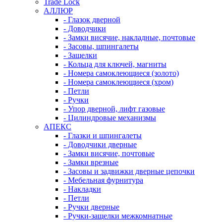
Trade Lock
АЛЛЮР
- Глазок дверной
- Доводчики
- Замки висячие, накладные, почтовые
- Засовы, шпингалеты
- Защелки
- Кольца для ключей, магниты
- Номера самоклеющиеся (золото)
- Номера самоклеющиеся (хром)
- Петли
- Ручки
- Упор дверной, лифт газовые
- Цилиндровые механизмы
АПЕКС
- Глазки и шпингалеты
- Доводчики дверные
- Замки висячие, почтовые
- Замки врезные
- Засовы и задвижки дверные цепочки
- Мебельная фурнитура
- Накладки
- Петли
- Ручки дверные
- Ручки-защелки межкомнатные