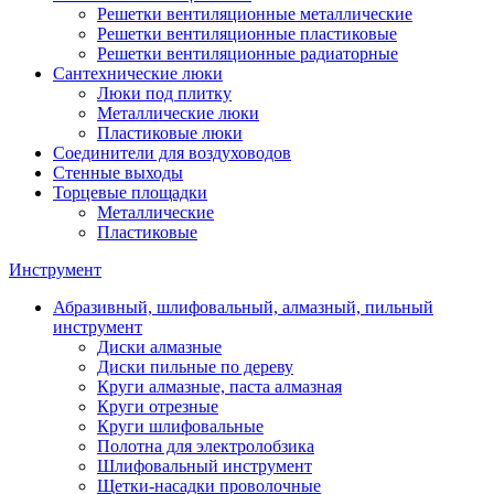
Решетки вентиляционные металлические
Решетки вентиляционные пластиковые
Решетки вентиляционные радиаторные
Сантехнические люки
Люки под плитку
Металлические люки
Пластиковые люки
Соединители для воздуховодов
Стенные выходы
Торцевые площадки
Металлические
Пластиковые
Инструмент
Абразивный, шлифовальный, алмазный, пильный
инструмент
Диски алмазные
Диски пильные по дереву
Круги алмазные, паста алмазная
Круги отрезные
Круги шлифовальные
Полотна для электролобзика
Шлифовальный инструмент
Щетки-насадки проволочные