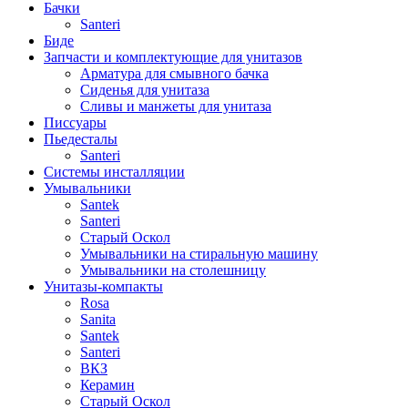
Бачки
Santeri
Биде
Запчасти и комплектующие для унитазов
Арматура для смывного бачка
Сиденья для унитаза
Сливы и манжеты для унитаза
Писсуары
Пьедесталы
Santeri
Системы инсталляции
Умывальники
Santek
Santeri
Старый Оскол
Умывальники на стиральную машину
Умывальники на столешницу
Унитазы-компакты
Rosa
Sanita
Santek
Santeri
ВКЗ
Керамин
Старый Оскол