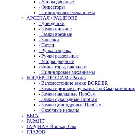
- Упоры дверные
- Фиксаторы
- Цилиндровые механизмы
АРСЕНАЛ / PALIDORE
- Доводчики
- Замки висячие
- Замки врезные
- Защелки
- Петли
- Ручка-защелка
- Ручки раздельные
- Упоры дверные
- Фиксаторы, накладки
- Цилиндровые механизмы
БОРДЕР, ПРО-САМ г.Рязань
- Взломостойкие замки BORDER
- Замки врезные с ручками ПроСам (комбини
- Замки накладные ПроСам
- Замки сувальдные ПроСам
- Замки цилиндровые ПроСам
- Скобяные изделия
ВЕГА
ГАРАНТ
ГАРДИАН Йошкар-Ола
ГЛАЗОВ