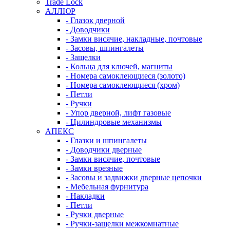
Trade Lock
АЛЛЮР
- Глазок дверной
- Доводчики
- Замки висячие, накладные, почтовые
- Засовы, шпингалеты
- Защелки
- Кольца для ключей, магниты
- Номера самоклеющиеся (золото)
- Номера самоклеющиеся (хром)
- Петли
- Ручки
- Упор дверной, лифт газовые
- Цилиндровые механизмы
АПЕКС
- Глазки и шпингалеты
- Доводчики дверные
- Замки висячие, почтовые
- Замки врезные
- Засовы и задвижки дверные цепочки
- Мебельная фурнитура
- Накладки
- Петли
- Ручки дверные
- Ручки-защелки межкомнатные