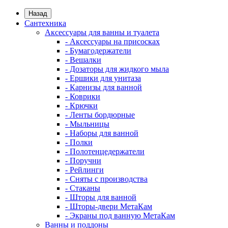
Назад
Сантехника
Аксессуары для ванны и туалета
- Аксессуары на присосках
- Бумагодержатели
- Вешалки
- Дозаторы для жидкого мыла
- Ершики для унитаза
- Карнизы для ванной
- Коврики
- Крючки
- Ленты бордюрные
- Мыльницы
- Наборы для ванной
- Полки
- Полотенцедержатели
- Поручни
- Рейлинги
- Сняты с производства
- Стаканы
- Шторы для ванной
- Шторы-двери МетаКам
- Экраны под ванную МетаКам
Ванны и поддоны