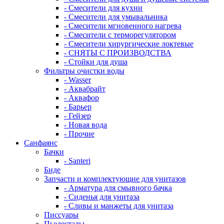
- Смесители для кухни
- Смесители для умывальника
- Смесители мгновенного нагрева
- Смесители с терморегулятором
- Смесители хирургические локтевые
- СНЯТЫ С ПРОИЗВОДСТВА
- Стойки для душа
Фильтры очистки воды
- Wasser
- Аквабрайт
- Аквафор
- Барьер
- Гейзер
- Новая вода
- Прочие
Санфаянс
Бачки
- Santeri
Биде
Запчасти и комплектующие для унитазов
- Арматура для смывного бачка
- Сиденья для унитаза
- Сливы и манжеты для унитаза
Писсуары
Пьедесталы