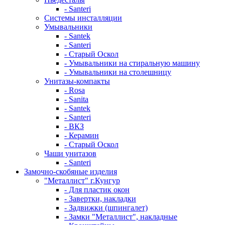
- Santeri
Системы инсталляции
Умывальники
- Santek
- Santeri
- Старый Оскол
- Умывальники на стиральную машину
- Умывальники на столешницу
Унитазы-компакты
- Rosa
- Sanita
- Santek
- Santeri
- ВКЗ
- Керамин
- Старый Оскол
Чаши унитазов
- Santeri
Замочно-скобяные изделия
"Металлист" г.Кунгур
- Для пластик окон
- Завертки, накладки
- Задвижки (шпингалет)
- Замки "Металлист", накладные