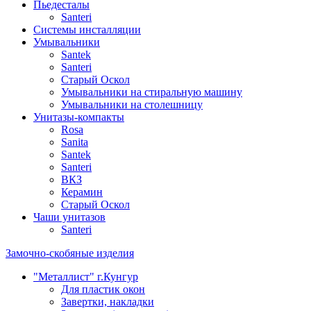
Пьедесталы
Santeri
Системы инсталляции
Умывальники
Santek
Santeri
Старый Оскол
Умывальники на стиральную машину
Умывальники на столешницу
Унитазы-компакты
Rosa
Sanita
Santek
Santeri
ВКЗ
Керамин
Старый Оскол
Чаши унитазов
Santeri
Замочно-скобяные изделия
"Металлист" г.Кунгур
Для пластик окон
Завертки, накладки