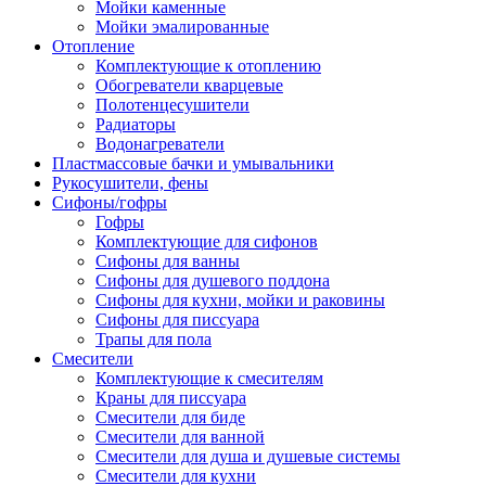
Мойки каменные
Мойки эмалированные
Отопление
Комплектующие к отоплению
Обогреватели кварцевые
Полотенцесушители
Радиаторы
Водонагреватели
Пластмассовые бачки и умывальники
Рукосушители, фены
Сифоны/гофры
Гофры
Комплектующие для сифонов
Сифоны для ванны
Сифоны для душевого поддона
Сифоны для кухни, мойки и раковины
Сифоны для писсуара
Трапы для пола
Смесители
Комплектующие к смесителям
Краны для писсуара
Смесители для биде
Смесители для ванной
Смесители для душа и душевые системы
Смесители для кухни