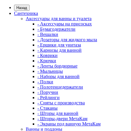
Назад
Сантехника
Аксессуары для ванны и туалета
- Аксессуары на присосках
- Бумагодержатели
- Вешалки
- Дозаторы для жидкого мыла
- Ершики для унитаза
- Карнизы для ванной
- Коврики
- Крючки
- Ленты бордюрные
- Мыльницы
- Наборы для ванной
- Полки
- Полотенцедержатели
- Поручни
- Рейлинги
- Сняты с производства
- Стаканы
- Шторы для ванной
- Шторы-двери МетаКам
- Экраны под ванную МетаКам
Ванны и поддоны