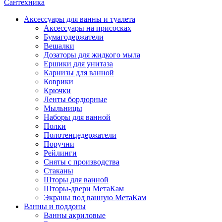
Сантехника
Аксессуары для ванны и туалета
Аксессуары на присосках
Бумагодержатели
Вешалки
Дозаторы для жидкого мыла
Ершики для унитаза
Карнизы для ванной
Коврики
Крючки
Ленты бордюрные
Мыльницы
Наборы для ванной
Полки
Полотенцедержатели
Поручни
Рейлинги
Сняты с производства
Стаканы
Шторы для ванной
Шторы-двери МетаКам
Экраны под ванную МетаКам
Ванны и поддоны
Ванны акриловые