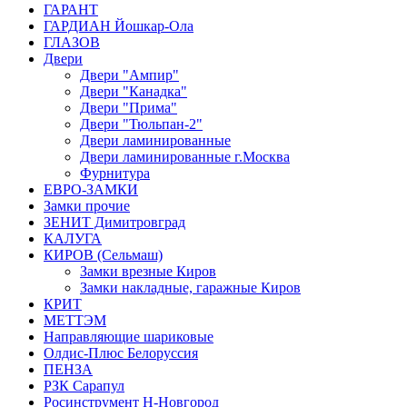
ГАРАНТ
ГАРДИАН Йошкар-Ола
ГЛАЗОВ
Двери
Двери "Ампир"
Двери "Канадка"
Двери "Прима"
Двери "Тюльпан-2"
Двери ламинированные
Двери ламинированные г.Москва
Фурнитура
ЕВРО-ЗАМКИ
Замки прочие
ЗЕНИТ Димитровград
КАЛУГА
КИРОВ (Сельмаш)
Замки врезные Киров
Замки накладные, гаражные Киров
КРИТ
МЕТТЭМ
Направляющие шариковые
Олдис-Плюс Белоруссия
ПЕНЗА
РЗК Сарапул
Росинструмент Н-Новгород