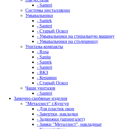
- Santeri
Системы инсталляции
Умывальники
- Santek
- Santeri
- Старый Оскол
- Умывальники на стиральную машину
- Умывальники на столешницу
Унитазы-компакты
- Rosa
- Sanita
- Santek
- Santeri
- ВКЗ
- Керамин
- Старый Оскол
Чаши унитазов
- Santeri
Замочно-скобяные изделия
"Металлист" г.Кунгур
- Для пластик окон
- Завертки, накладки
- Задвижки (шпингалет)
- Замки "Металлист", накладные