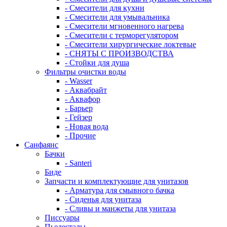
- Смесители для кухни
- Смесители для умывальника
- Смесители мгновенного нагрева
- Смесители с терморегулятором
- Смесители хирургические локтевые
- СНЯТЫ С ПРОИЗВОДСТВА
- Стойки для душа
Фильтры очистки воды
- Wasser
- Аквабрайт
- Аквафор
- Барьер
- Гейзер
- Новая вода
- Прочие
Санфаянс
Бачки
- Santeri
Биде
Запчасти и комплектующие для унитазов
- Арматура для смывного бачка
- Сиденья для унитаза
- Сливы и манжеты для унитаза
Писсуары
Пьедесталы