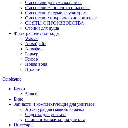
Смесители для умывальника
Смесители мгновенного нагрева
Смесители с терморегулятором
Смесители хирургические локтевые
СНЯТЫ С ПРОИЗВОДСТВА
Стойки для душа
Фильтры очистки воды
Wasser
Аквабрайт
Аквафор
Барьер
Гейзер
Новая вода
Прочие
Санфаянс
Бачки
Santeri
Биде
Запчасти и комплектующие для унитазов
Арматура для смывного бачка
Сиденья для унитаза
Сливы и манжеты для унитаза
Писсуары