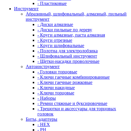
- Пластиковые
Инструмент
Абразивный, шлифовальный, алмазный, пильный
инструмент
- Диски алмазные
- Диски пильные по дереву
- Круги алмазные, паста алмазная
- Круги отрезные
- Круги шлифовальные
- Полотна для электролобзика
- Шлифовальный инструмент
- Щетки-насадки проволочные
Автоинструмент
- Головки торцовые
- Ключи гаечные комбинированные
- Ключи гаечные рожковые
- Ключи накидные
- Ключи торцовые
- Наборы
- Ремни стяжные и буксировочные
- Трещотки и аксессуары для торцовых
головок
Биты, адаптеры
- HEX
- PH