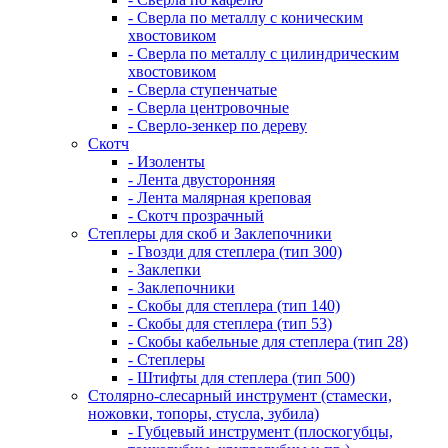
- Сверла по металлу с коническим
хвостовиком
- Сверла по металлу с цилиндрическим
хвостовиком
- Сверла ступенчатые
- Сверла центровочные
- Сверло-зенкер по дереву
Скотч
- Изоленты
- Лента двусторонняя
- Лента малярная креповая
- Скотч прозрачный
Степлеры для скоб и Заклепочники
- Гвозди для степлера (тип 300)
- Заклепки
- Заклепочники
- Скобы для степлера (тип 140)
- Скобы для степлера (тип 53)
- Скобы кабельные для степлера (тип 28)
- Степлеры
- Штифты для степлера (тип 500)
Столярно-слесарный инструмент (стамески,
ножовки, топоры, стусла, зубила)
- Губцевый инструмент (плоскогубцы,