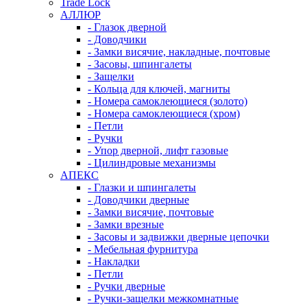
Trade Lock
АЛЛЮР
- Глазок дверной
- Доводчики
- Замки висячие, накладные, почтовые
- Засовы, шпингалеты
- Защелки
- Кольца для ключей, магниты
- Номера самоклеющиеся (золото)
- Номера самоклеющиеся (хром)
- Петли
- Ручки
- Упор дверной, лифт газовые
- Цилиндровые механизмы
АПЕКС
- Глазки и шпингалеты
- Доводчики дверные
- Замки висячие, почтовые
- Замки врезные
- Засовы и задвижки дверные цепочки
- Мебельная фурнитура
- Накладки
- Петли
- Ручки дверные
- Ручки-защелки межкомнатные