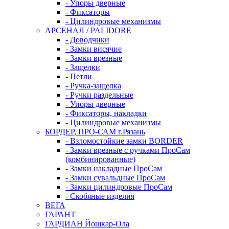
- Упоры дверные
- Фиксаторы
- Цилиндровые механизмы
АРСЕНАЛ / PALIDORE
- Доводчики
- Замки висячие
- Замки врезные
- Защелки
- Петли
- Ручка-защелка
- Ручки раздельные
- Упоры дверные
- Фиксаторы, накладки
- Цилиндровые механизмы
БОРДЕР, ПРО-САМ г.Рязань
- Взломостойкие замки BORDER
- Замки врезные с ручками ПроСам
(комбинированные)
- Замки накладные ПроСам
- Замки сувальдные ПроСам
- Замки цилиндровые ПроСам
- Скобяные изделия
ВЕГА
ГАРАНТ
ГАРДИАН Йошкар-Ола