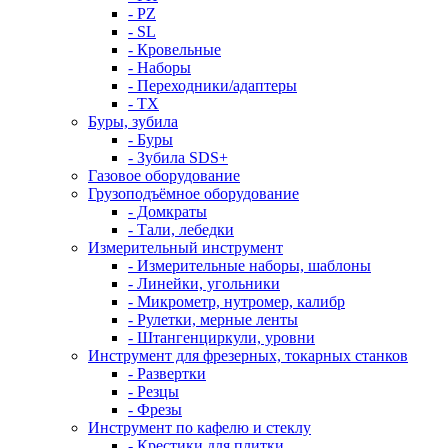
- PZ
- SL
- Кровельные
- Наборы
- Переходники/адаптеры
- ТX
Буры, зубила
- Буры
- Зубила SDS+
Газовое оборудование
Грузоподъёмное оборудование
- Домкраты
- Тали, лебедки
Измерительный инструмент
- Измерительные наборы, шаблоны
- Линейки, угольники
- Микрометр, нутромер, калибр
- Рулетки, мерные ленты
- Штангенциркули, уровни
Инструмент для фрезерных, токарных станков
- Развертки
- Резцы
- Фрезы
Инструмент по кафелю и стеклу
- Крестики для плитки