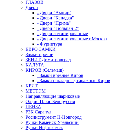
ГЛАЗОВ
Двери
- Двери "Ампир"
- Двери "Канадка"
- Двери "Прима"
- Двери "Тюльпан-2"
- Двери ламинированные
- Двери ламинированные г.Москва
- Фурнитура
ЕВРО-ЗАМКИ
Замки прочие
ЗЕНИТ Димитровград
КАЛУГА
КИРОВ (Сельмаш)
- Замки врезные Киров
- Замки накладные, гаражные Киров
КРИТ
МЕТТЭМ
Направляющие шариковые
Олдис-Плюс Белоруссия
ПЕНЗА
РЗК Сарапул
Росинструмент Н-Новгород
Ручки Каменск-Уральский
Ручки Нефтекамск