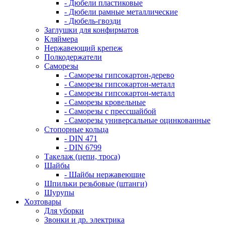
- Дюбели пластиковые
- Дюбели рамные металлические
- Дюбель-гвозди
Заглушки для конфирматов
Кляймера
Нержавеющий крепеж
Полкодержатели
Саморезы
- Саморезы гипсокартон-дерево
- Саморезы гипсокартон-металл
- Саморезы гипсокартон-металл
- Саморезы кровельные
- Саморезы с прессшайбой
- Саморезы универсальные оцинкованные
Стопорные кольца
- DIN 471
- DIN 6799
Такелаж (цепи, троса)
Шайбы
- Шайбы нержавеющие
Шпильки резьбовые (штанги)
Шурупы
Хозтовары
Для уборки
Звонки и др. электрика