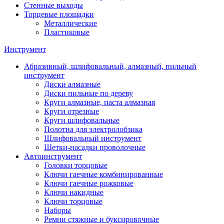
Стенные выходы
Торцевые площадки
Металлические
Пластиковые
Инструмент
Абразивный, шлифовальный, алмазный, пильный
инструмент
Диски алмазные
Диски пильные по дереву
Круги алмазные, паста алмазная
Круги отрезные
Круги шлифовальные
Полотна для электролобзика
Шлифовальный инструмент
Щетки-насадки проволочные
Автоинструмент
Головки торцовые
Ключи гаечные комбинированные
Ключи гаечные рожковые
Ключи накидные
Ключи торцовые
Наборы
Ремни стяжные и буксировочные