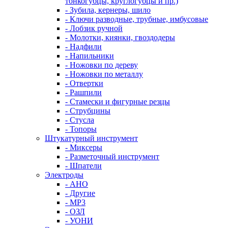
тонкогубцы, круглогубцы и пр.)
- Зубила, кернеры, шило
- Ключи разводные, трубные, имбусовые
- Лобзик ручной
- Молотки, киянки, гвоздодеры
- Надфили
- Напильники
- Ножовки по дереву
- Ножовки по металлу
- Отвертки
- Рашпили
- Стамески и фигурные резцы
- Струбцины
- Стусла
- Топоры
Штукатурный инструмент
- Миксеры
- Разметочный инструмент
- Шпатели
Электроды
- АНО
- Другие
- МР3
- ОЗЛ
- УОНИ