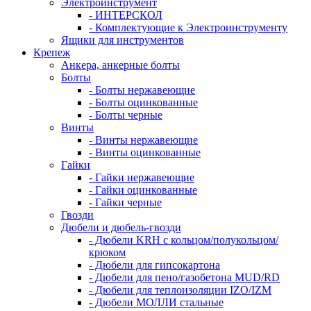
Электроинструмент
- ИНТЕРСКОЛ
- Комплектующие к Электроинструменту
Ящики для инструментов
Крепеж
Анкера, анкерные болты
Болты
- Болты нержавеющие
- Болты оцинкованные
- Болты черные
Винты
- Винты нержавеющие
- Винты оцинкованные
Гайки
- Гайки нержавеющие
- Гайки оцинкованные
- Гайки черные
Гвозди
Дюбели и дюбель-гвозди
- Дюбели KRH с кольцом/полукольцом/
крюком
- Дюбели для гипсокартона
- Дюбели для пено/газобетона MUD/RD
- Дюбели для теплоизоляции IZO/IZM
- Дюбели МОЛЛИ стальные