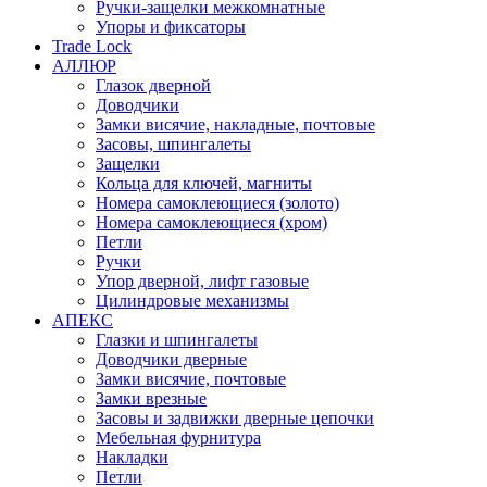
Ручки-защелки межкомнатные
Упоры и фиксаторы
Trade Lock
АЛЛЮР
Глазок дверной
Доводчики
Замки висячие, накладные, почтовые
Засовы, шпингалеты
Защелки
Кольца для ключей, магниты
Номера самоклеющиеся (золото)
Номера самоклеющиеся (хром)
Петли
Ручки
Упор дверной, лифт газовые
Цилиндровые механизмы
АПЕКС
Глазки и шпингалеты
Доводчики дверные
Замки висячие, почтовые
Замки врезные
Засовы и задвижки дверные цепочки
Мебельная фурнитура
Накладки
Петли