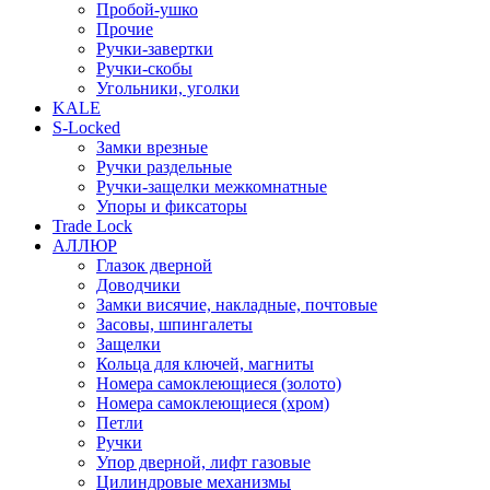
Пробой-ушко
Прочие
Ручки-завертки
Ручки-скобы
Угольники, уголки
KALE
S-Locked
Замки врезные
Ручки раздельные
Ручки-защелки межкомнатные
Упоры и фиксаторы
Trade Lock
АЛЛЮР
Глазок дверной
Доводчики
Замки висячие, накладные, почтовые
Засовы, шпингалеты
Защелки
Кольца для ключей, магниты
Номера самоклеющиеся (золото)
Номера самоклеющиеся (хром)
Петли
Ручки
Упор дверной, лифт газовые
Цилиндровые механизмы