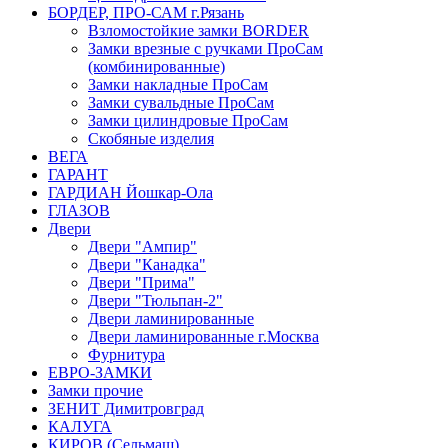
БОРДЕР, ПРО-САМ г.Рязань
Взломостойкие замки BORDER
Замки врезные с ручками ПроСам
(комбинированные)
Замки накладные ПроСам
Замки сувальдные ПроСам
Замки цилиндровые ПроСам
Скобяные изделия
ВЕГА
ГАРАНТ
ГАРДИАН Йошкар-Ола
ГЛАЗОВ
Двери
Двери "Ампир"
Двери "Канадка"
Двери "Прима"
Двери "Тюльпан-2"
Двери ламинированные
Двери ламинированные г.Москва
Фурнитура
ЕВРО-ЗАМКИ
Замки прочие
ЗЕНИТ Димитровград
КАЛУГА
КИРОВ (Сельмаш)