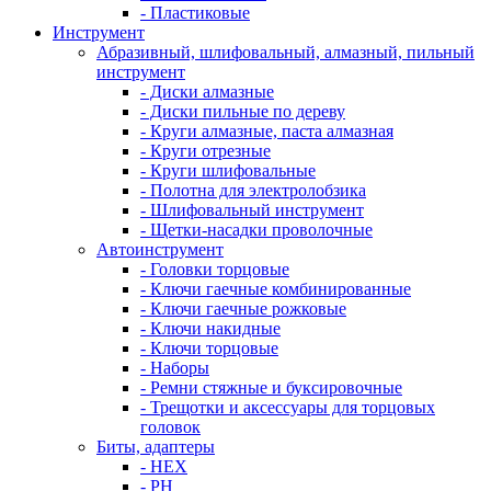
- Пластиковые
Инструмент
Абразивный, шлифовальный, алмазный, пильный
инструмент
- Диски алмазные
- Диски пильные по дереву
- Круги алмазные, паста алмазная
- Круги отрезные
- Круги шлифовальные
- Полотна для электролобзика
- Шлифовальный инструмент
- Щетки-насадки проволочные
Автоинструмент
- Головки торцовые
- Ключи гаечные комбинированные
- Ключи гаечные рожковые
- Ключи накидные
- Ключи торцовые
- Наборы
- Ремни стяжные и буксировочные
- Трещотки и аксессуары для торцовых
головок
Биты, адаптеры
- HEX
- PH