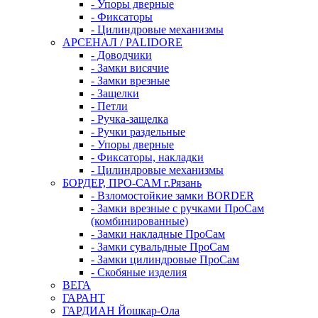
- Упоры дверные
- Фиксаторы
- Цилиндровые механизмы
АРСЕНАЛ / PALIDORE
- Доводчики
- Замки висячие
- Замки врезные
- Защелки
- Петли
- Ручка-защелка
- Ручки раздельные
- Упоры дверные
- Фиксаторы, накладки
- Цилиндровые механизмы
БОРДЕР, ПРО-САМ г.Рязань
- Взломостойкие замки BORDER
- Замки врезные с ручками ПроСам
(комбинированные)
- Замки накладные ПроСам
- Замки сувальдные ПроСам
- Замки цилиндровые ПроСам
- Скобяные изделия
ВЕГА
ГАРАНТ
ГАРДИАН Йошкар-Ола