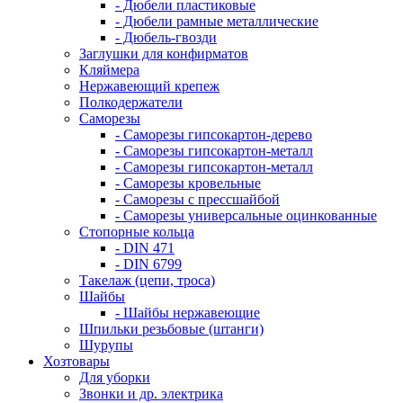
- Дюбели пластиковые
- Дюбели рамные металлические
- Дюбель-гвозди
Заглушки для конфирматов
Кляймера
Нержавеющий крепеж
Полкодержатели
Саморезы
- Саморезы гипсокартон-дерево
- Саморезы гипсокартон-металл
- Саморезы гипсокартон-металл
- Саморезы кровельные
- Саморезы с прессшайбой
- Саморезы универсальные оцинкованные
Стопорные кольца
- DIN 471
- DIN 6799
Такелаж (цепи, троса)
Шайбы
- Шайбы нержавеющие
Шпильки резьбовые (штанги)
Шурупы
Хозтовары
Для уборки
Звонки и др. электрика