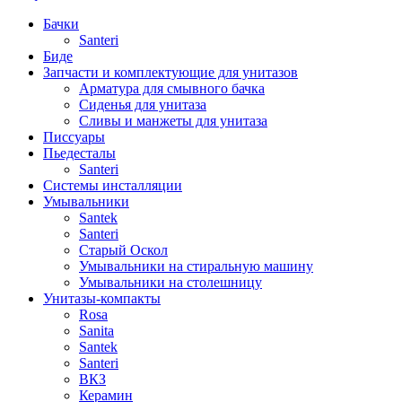
Бачки
Santeri
Биде
Запчасти и комплектующие для унитазов
Арматура для смывного бачка
Сиденья для унитаза
Сливы и манжеты для унитаза
Писсуары
Пьедесталы
Santeri
Системы инсталляции
Умывальники
Santek
Santeri
Старый Оскол
Умывальники на стиральную машину
Умывальники на столешницу
Унитазы-компакты
Rosa
Sanita
Santek
Santeri
ВКЗ
Керамин