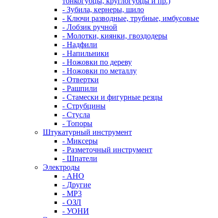
тонкогубцы, круглогубцы и пр.)
- Зубила, кернеры, шило
- Ключи разводные, трубные, имбусовые
- Лобзик ручной
- Молотки, киянки, гвоздодеры
- Надфили
- Напильники
- Ножовки по дереву
- Ножовки по металлу
- Отвертки
- Рашпили
- Стамески и фигурные резцы
- Струбцины
- Стусла
- Топоры
Штукатурный инструмент
- Миксеры
- Разметочный инструмент
- Шпатели
Электроды
- АНО
- Другие
- МР3
- ОЗЛ
- УОНИ