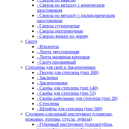
- Сверла по металлу с коническим
хвостовиком
- Сверла по металлу с цилиндрическим
хвостовиком
- Сверла ступенчатые
- Сверла центровочные
- Сверло-зенкер по дереву
Скотч
- Изоленты
- Лента двусторонняя
- Лента малярная креповая
- Скотч прозрачный
Степлеры для скоб и Заклепочники
- Гвозди для степлера (тип 300)
- Заклепки
- Заклепочники
- Скобы для степлера (тип 140)
- Скобы для степлера (тип 53)
- Скобы кабельные для степлера (тип 28)
- Степлеры
- Штифты для степлера (тип 500)
Столярно-слесарный инструмент (стамески,
ножовки, топоры, стусла, зубила)
- Губцевый инструмент (плоскогубцы,