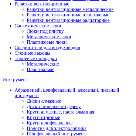
Решетки вентиляционные
Решетки вентиляционные металлические
Решетки вентиляционные пластиковые
Решетки вентиляционные радиаторные
Сантехнические люки
Люки под плитку
Металлические люки
Пластиковые люки
Соединители для воздуховодов
Стенные выходы
Торцевые площадки
Металлические
Пластиковые
Инструмент
Абразивный, шлифовальный, алмазный, пильный
инструмент
Диски алмазные
Диски пильные по дереву
Круги алмазные, паста алмазная
Круги отрезные
Круги шлифовальные
Полотна для электролобзика
Шлифовальный инструмент