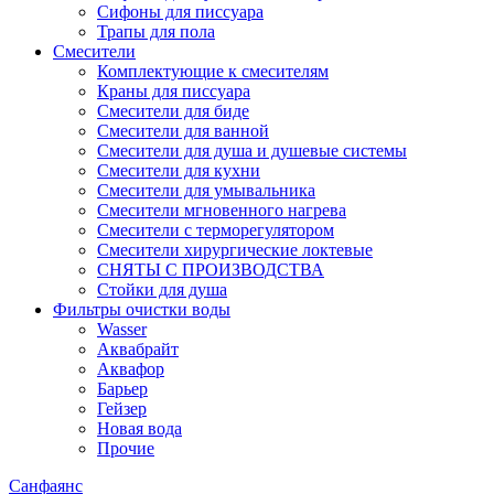
Сифоны для писсуара
Трапы для пола
Смесители
Комплектующие к смесителям
Краны для писсуара
Смесители для биде
Смесители для ванной
Смесители для душа и душевые системы
Смесители для кухни
Смесители для умывальника
Смесители мгновенного нагрева
Смесители с терморегулятором
Смесители хирургические локтевые
СНЯТЫ С ПРОИЗВОДСТВА
Стойки для душа
Фильтры очистки воды
Wasser
Аквабрайт
Аквафор
Барьер
Гейзер
Новая вода
Прочие
Санфаянс