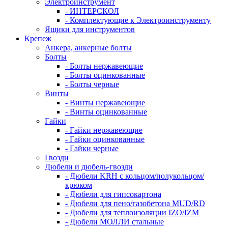
Электроинструмент
- ИНТЕРСКОЛ
- Комплектующие к Электроинструменту
Ящики для инструментов
Крепеж
Анкера, анкерные болты
Болты
- Болты нержавеющие
- Болты оцинкованные
- Болты черные
Винты
- Винты нержавеющие
- Винты оцинкованные
Гайки
- Гайки нержавеющие
- Гайки оцинкованные
- Гайки черные
Гвозди
Дюбели и дюбель-гвозди
- Дюбели KRH с кольцом/полукольцом/
крюком
- Дюбели для гипсокартона
- Дюбели для пено/газобетона MUD/RD
- Дюбели для теплоизоляции IZO/IZM
- Дюбели МОЛЛИ стальные