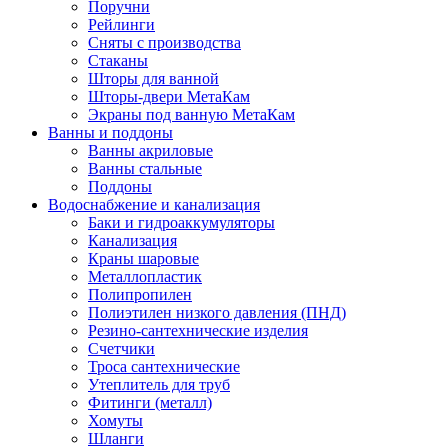
Поручни
Рейлинги
Сняты с производства
Стаканы
Шторы для ванной
Шторы-двери МетаКам
Экраны под ванную МетаКам
Ванны и поддоны
Ванны акриловые
Ванны стальные
Поддоны
Водоснабжение и канализация
Баки и гидроаккумуляторы
Канализация
Краны шаровые
Металлопластик
Полипропилен
Полиэтилен низкого давления (ПНД)
Резино-сантехнические изделия
Счетчики
Троса сантехнические
Утеплитель для труб
Фитинги (металл)
Хомуты
Шланги