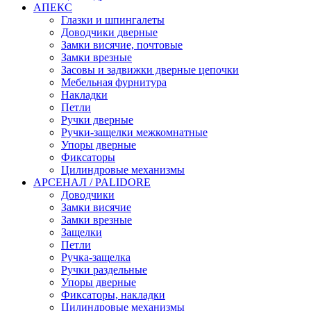
АПЕКС
Глазки и шпингалеты
Доводчики дверные
Замки висячие, почтовые
Замки врезные
Засовы и задвижки дверные цепочки
Мебельная фурнитура
Накладки
Петли
Ручки дверные
Ручки-защелки межкомнатные
Упоры дверные
Фиксаторы
Цилиндровые механизмы
АРСЕНАЛ / PALIDORE
Доводчики
Замки висячие
Замки врезные
Защелки
Петли
Ручка-защелка
Ручки раздельные
Упоры дверные
Фиксаторы, накладки
Цилиндровые механизмы