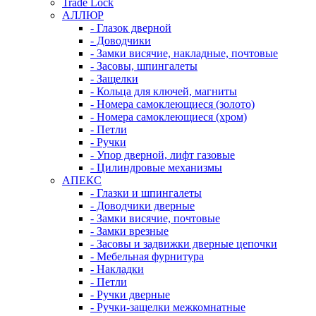
Trade Lock
АЛЛЮР
- Глазок дверной
- Доводчики
- Замки висячие, накладные, почтовые
- Засовы, шпингалеты
- Защелки
- Кольца для ключей, магниты
- Номера самоклеющиеся (золото)
- Номера самоклеющиеся (хром)
- Петли
- Ручки
- Упор дверной, лифт газовые
- Цилиндровые механизмы
АПЕКС
- Глазки и шпингалеты
- Доводчики дверные
- Замки висячие, почтовые
- Замки врезные
- Засовы и задвижки дверные цепочки
- Мебельная фурнитура
- Накладки
- Петли
- Ручки дверные
- Ручки-защелки межкомнатные