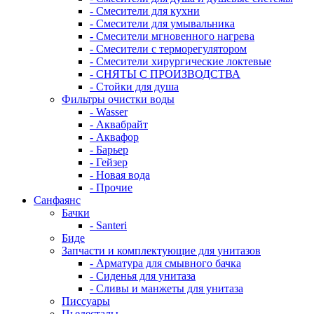
- Смесители для кухни
- Смесители для умывальника
- Смесители мгновенного нагрева
- Смесители с терморегулятором
- Смесители хирургические локтевые
- СНЯТЫ С ПРОИЗВОДСТВА
- Стойки для душа
Фильтры очистки воды
- Wasser
- Аквабрайт
- Аквафор
- Барьер
- Гейзер
- Новая вода
- Прочие
Санфаянс
Бачки
- Santeri
Биде
Запчасти и комплектующие для унитазов
- Арматура для смывного бачка
- Сиденья для унитаза
- Сливы и манжеты для унитаза
Писсуары
Пьедесталы