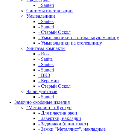
- Santeri
Системы инсталляции
Умывальники
- Santek
- Santeri
- Старый Оскол
- Умывальники на стиральную машину
- Умывальники на столешницу
Унитазы-компакты
- Rosa
- Sanita
- Santek
- Santeri
- ВКЗ
- Керамин
- Старый Оскол
Чаши унитазов
- Santeri
Замочно-скобяные изделия
"Металлист" г.Кунгур
- Для пластик окон
- Завертки, накладки
- Задвижки (шпингалет)
- Замки "Металлист", накладные