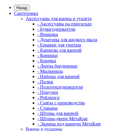
Назад
Сантехника
Аксессуары для ванны и туалета
- Аксессуары на присосках
- Бумагодержатели
- Вешалки
- Дозаторы для жидкого мыла
- Ершики для унитаза
- Карнизы для ванной
- Коврики
- Крючки
- Ленты бордюрные
- Мыльницы
- Наборы для ванной
- Полки
- Полотенцедержатели
- Поручни
- Рейлинги
- Сняты с производства
- Стаканы
- Шторы для ванной
- Шторы-двери МетаКам
- Экраны под ванную МетаКам
Ванны и поддоны