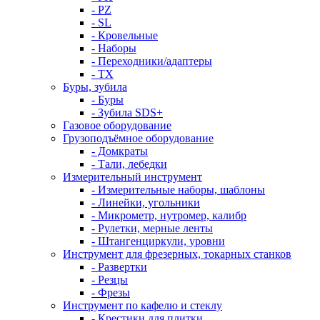
- PZ
- SL
- Кровельные
- Наборы
- Переходники/адаптеры
- ТX
Буры, зубила
- Буры
- Зубила SDS+
Газовое оборудование
Грузоподъёмное оборудование
- Домкраты
- Тали, лебедки
Измерительный инструмент
- Измерительные наборы, шаблоны
- Линейки, угольники
- Микрометр, нутромер, калибр
- Рулетки, мерные ленты
- Штангенциркули, уровни
Инструмент для фрезерных, токарных станков
- Развертки
- Резцы
- Фрезы
Инструмент по кафелю и стеклу
- Крестики для плитки