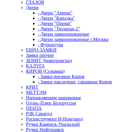
ГЛАЗОВ
Двери
- Двери "Ампир"
- Двери "Канадка"
- Двери "Прима"
- Двери "Тюльпан-2"
- Двери ламинированные
- Двери ламинированные г.Москва
- Фурнитура
ЕВРО-ЗАМКИ
Замки прочие
ЗЕНИТ Димитровград
КАЛУГА
КИРОВ (Сельмаш)
- Замки врезные Киров
- Замки накладные, гаражные Киров
КРИТ
МЕТТЭМ
Направляющие шариковые
Олдис-Плюс Белоруссия
ПЕНЗА
РЗК Сарапул
Росинструмент Н-Новгород
Ручки Каменск-Уральский
Ручки Нефтекамск