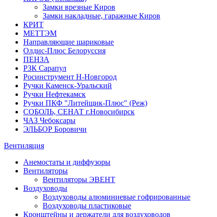
Замки врезные Киров
Замки накладные, гаражные Киров
КРИТ
МЕТТЭМ
Направляющие шариковые
Олдис-Плюс Белоруссия
ПЕНЗА
РЗК Сарапул
Росинструмент Н-Новгород
Ручки Каменск-Уральский
Ручки Нефтекамск
Ручки ПКФ "Литейщик-Плюс" (Реж)
СОБОЛЬ, СЕНАТ г.Новосибирск
ЧАЗ Чебоксары
ЭЛЬБОР Боровичи
Вентиляция
Анемостаты и диффузоры
Вентиляторы
Вентиляторы ЭВЕНТ
Воздуховоды
Воздуховоды алюминиевые гофрированные
Воздуховоды пластиковые
Кронштейны и держатели для воздуховодов