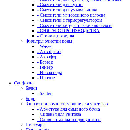
- Смесители для кухни
- Смесители для умывальника
- Смесители мгновенного нагрева
- Смесители с терморегулятором
- Смесители хирургические локтевые
- СНЯТЫ С ПРОИЗВОДСТВА
- Стойки для душа
Фильтры очистки воды
- Wasser
- Аквабрайт
- Аквафор
- Барьер
- Гейзер
- Новая вода
- Прочие
Санфаянс
Бачки
- Santeri
Биде
Запчасти и комплектующие для унитазов
- Арматура для смывного бачка
- Сиденья для унитаза
- Сливы и манжеты для унитаза
Писсуары
Пьедесталы