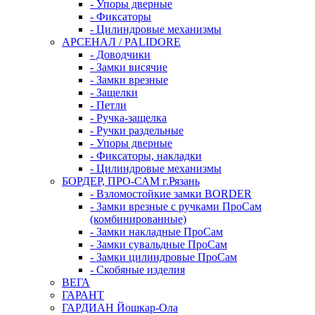
- Упоры дверные
- Фиксаторы
- Цилиндровые механизмы
АРСЕНАЛ / PALIDORE
- Доводчики
- Замки висячие
- Замки врезные
- Защелки
- Петли
- Ручка-защелка
- Ручки раздельные
- Упоры дверные
- Фиксаторы, накладки
- Цилиндровые механизмы
БОРДЕР, ПРО-САМ г.Рязань
- Взломостойкие замки BORDER
- Замки врезные с ручками ПроСам
(комбинированные)
- Замки накладные ПроСам
- Замки сувальдные ПроСам
- Замки цилиндровые ПроСам
- Скобяные изделия
ВЕГА
ГАРАНТ
ГАРДИАН Йошкар-Ола