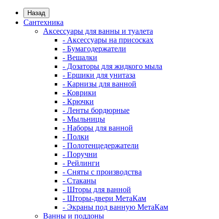
Назад
Сантехника
Аксессуары для ванны и туалета
- Аксессуары на присосках
- Бумагодержатели
- Вешалки
- Дозаторы для жидкого мыла
- Ершики для унитаза
- Карнизы для ванной
- Коврики
- Крючки
- Ленты бордюрные
- Мыльницы
- Наборы для ванной
- Полки
- Полотенцедержатели
- Поручни
- Рейлинги
- Сняты с производства
- Стаканы
- Шторы для ванной
- Шторы-двери МетаКам
- Экраны под ванную МетаКам
Ванны и поддоны