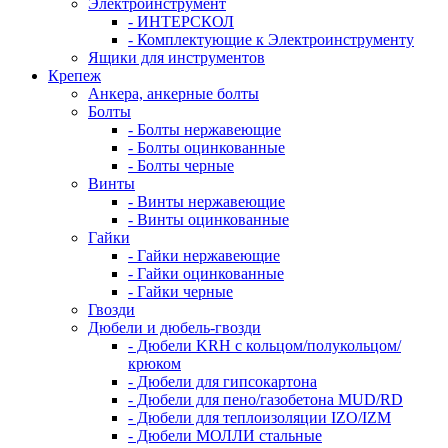
Электроинструмент
- ИНТЕРСКОЛ
- Комплектующие к Электроинструменту
Ящики для инструментов
Крепеж
Анкера, анкерные болты
Болты
- Болты нержавеющие
- Болты оцинкованные
- Болты черные
Винты
- Винты нержавеющие
- Винты оцинкованные
Гайки
- Гайки нержавеющие
- Гайки оцинкованные
- Гайки черные
Гвозди
Дюбели и дюбель-гвозди
- Дюбели KRH с кольцом/полукольцом/
крюком
- Дюбели для гипсокартона
- Дюбели для пено/газобетона MUD/RD
- Дюбели для теплоизоляции IZO/IZM
- Дюбели МОЛЛИ стальные