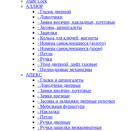
Trade Lock
АЛЛЮР
- Глазок дверной
- Доводчики
- Замки висячие, накладные, почтовые
- Засовы, шпингалеты
- Защелки
- Кольца для ключей, магниты
- Номера самоклеющиеся (золото)
- Номера самоклеющиеся (хром)
- Петли
- Ручки
- Упор дверной, лифт газовые
- Цилиндровые механизмы
АПЕКС
- Глазки и шпингалеты
- Доводчики дверные
- Замки висячие, почтовые
- Замки врезные
- Засовы и задвижки дверные цепочки
- Мебельная фурнитура
- Накладки
- Петли
- Ручки дверные
- Ручки-защелки межкомнатные