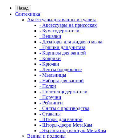
Назад
Сантехника
Аксессуары для ванны и туалета
- Аксессуары на присосках
- Бумагодержатели
- Вешалки
- Дозаторы для жидкого мыла
- Ершики для унитаза
- Карнизы для ванной
- Коврики
- Крючки
- Ленты бордюрные
- Мыльницы
- Наборы для ванной
- Полки
- Полотенцедержатели
- Поручни
- Рейлинги
- Сняты с производства
- Стаканы
- Шторы для ванной
- Шторы-двери МетаКам
- Экраны под ванную МетаКам
Ванны и поддоны