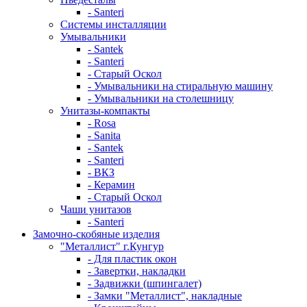
- Santeri
Системы инсталляции
Умывальники
- Santek
- Santeri
- Старый Оскол
- Умывальники на стиральную машину
- Умывальники на столешницу
Унитазы-компакты
- Rosa
- Sanita
- Santek
- Santeri
- ВКЗ
- Керамин
- Старый Оскол
Чаши унитазов
- Santeri
Замочно-скобяные изделия
"Металлист" г.Кунгур
- Для пластик окон
- Завертки, накладки
- Задвижки (шпингалет)
- Замки "Металлист", накладные