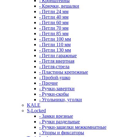
- Кронштейны
- Крючки, вешалки
- Петли 24 мм
- Петли 40 мм
- Петли 60 мм
- Петли 70 мм
- Петли 85 мм
- Петли 100 мм
- Петли 110 мм
- Петли 130 мм
- Петли гаражные
- Петля ввертная
- Петля-стрела
- Пластины крепежные
- Пробой-ушко
- Прочие
- Ручки-завертки
- Ручки-скобы
- Угольники, уголки
KALE
S-Locked
- Замки врезные
- Ручки раздельные
- Ручки-защелки межкомнатные
- Упоры и фиксаторы