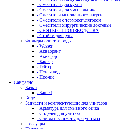
- Смесители для кухни
- Смесители для умывальника
- Смесители мгновенного нагрева
- Смесители с терморегулятором
- Смесители хирургические локтевые
- СНЯТЫ С ПРОИЗВОДСТВА
- Стойки для душа
Фильтры очистки воды
- Wasser
- Аквабрайт
- Аквафор
- Барьер
- Гейзер
- Новая вода
- Прочие
Санфаянс
Бачки
- Santeri
Биде
Запчасти и комплектующие для унитазов
- Арматура для смывного бачка
- Сиденья для унитаза
- Сливы и манжеты для унитаза
Писсуары
Пьедесталы