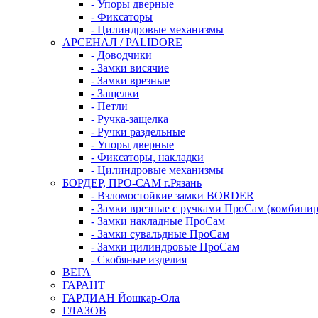
- Упоры дверные
- Фиксаторы
- Цилиндровые механизмы
АРСЕНАЛ / PALIDORE
- Доводчики
- Замки висячие
- Замки врезные
- Защелки
- Петли
- Ручка-защелка
- Ручки раздельные
- Упоры дверные
- Фиксаторы, накладки
- Цилиндровые механизмы
БОРДЕР, ПРО-САМ г.Рязань
- Взломостойкие замки BORDER
- Замки врезные с ручками ПроСам (комбини
- Замки накладные ПроСам
- Замки сувальдные ПроСам
- Замки цилиндровые ПроСам
- Скобяные изделия
ВЕГА
ГАРАНТ
ГАРДИАН Йошкар-Ола
ГЛАЗОВ