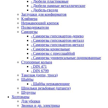
- Дюбели пластиковые
- Дюбели рамные металлические
- Дюбель-гвозди
Заглушки для конфирматов
Кляймера
Нержавеющий крепеж
Полкодержатели
Саморезы
- Саморезы гипсокартон-дерево
- Саморезы гипсокартон-металл
- Саморезы гипсокартон-металл
- Саморезы кровельные
- Саморезы с прессшайбой
- Саморезы универсальные оцинкованные
Стопорные кольца
- DIN 471
- DIN 6799
Такелаж (цепи, троса)
Шайбы
- Шайбы нержавеющие
Шпильки резьбовые (штанги)
Шурупы
Хозтовары
Для уборки
Звонки и др. электрика