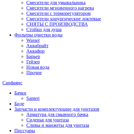
Смесители для умывальника
Смесители мгновенного нагрева
Смесители с терморегулятором
Смесители хирургические локтевые
СНЯТЫ С ПРОИЗВОДСТВА
Стойки для душа
Фильтры очистки воды
Wasser
Аквабрайт
Аквафор
Барьер
Гейзер
Новая вода
Прочие
Санфаянс
Бачки
Santeri
Биде
Запчасти и комплектующие для унитазов
Арматура для смывного бачка
Сиденья для унитаза
Сливы и манжеты для унитаза
Писсуары