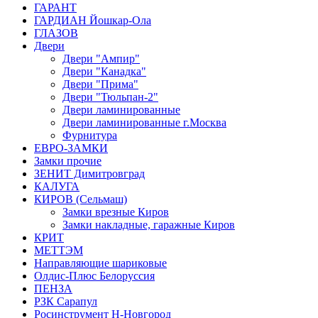
ГАРАНТ
ГАРДИАН Йошкар-Ола
ГЛАЗОВ
Двери
Двери "Ампир"
Двери "Канадка"
Двери "Прима"
Двери "Тюльпан-2"
Двери ламинированные
Двери ламинированные г.Москва
Фурнитура
ЕВРО-ЗАМКИ
Замки прочие
ЗЕНИТ Димитровград
КАЛУГА
КИРОВ (Сельмаш)
Замки врезные Киров
Замки накладные, гаражные Киров
КРИТ
МЕТТЭМ
Направляющие шариковые
Олдис-Плюс Белоруссия
ПЕНЗА
РЗК Сарапул
Росинструмент Н-Новгород