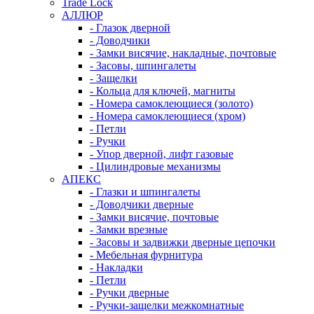
Trade Lock
АЛЛЮР
- Глазок дверной
- Доводчики
- Замки висячие, накладные, почтовые
- Засовы, шпингалеты
- Защелки
- Кольца для ключей, магниты
- Номера самоклеющиеся (золото)
- Номера самоклеющиеся (хром)
- Петли
- Ручки
- Упор дверной, лифт газовые
- Цилиндровые механизмы
АПЕКС
- Глазки и шпингалеты
- Доводчики дверные
- Замки висячие, почтовые
- Замки врезные
- Засовы и задвижки дверные цепочки
- Мебельная фурнитура
- Накладки
- Петли
- Ручки дверные
- Ручки-защелки межкомнатные