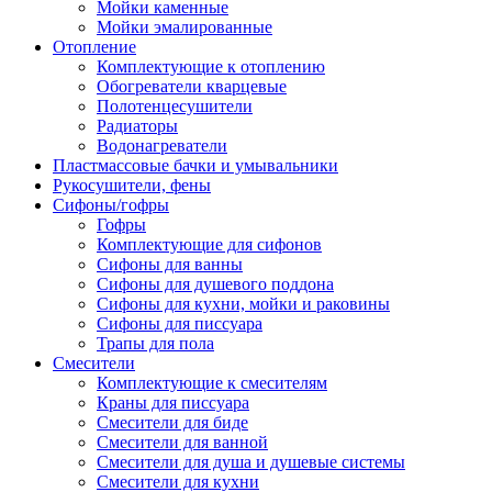
Мойки каменные
Мойки эмалированные
Отопление
Комплектующие к отоплению
Обогреватели кварцевые
Полотенцесушители
Радиаторы
Водонагреватели
Пластмассовые бачки и умывальники
Рукосушители, фены
Сифоны/гофры
Гофры
Комплектующие для сифонов
Сифоны для ванны
Сифоны для душевого поддона
Сифоны для кухни, мойки и раковины
Сифоны для писсуара
Трапы для пола
Смесители
Комплектующие к смесителям
Краны для писсуара
Смесители для биде
Смесители для ванной
Смесители для душа и душевые системы
Смесители для кухни