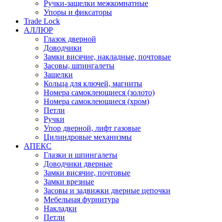
Ручки-защелки межкомнатные
Упоры и фиксаторы
Trade Lock
АЛЛЮР
Глазок дверной
Доводчики
Замки висячие, накладные, почтовые
Засовы, шпингалеты
Защелки
Кольца для ключей, магниты
Номера самоклеющиеся (золото)
Номера самоклеющиеся (хром)
Петли
Ручки
Упор дверной, лифт газовые
Цилиндровые механизмы
АПЕКС
Глазки и шпингалеты
Доводчики дверные
Замки висячие, почтовые
Замки врезные
Засовы и задвижки дверные цепочки
Мебельная фурнитура
Накладки
Петли