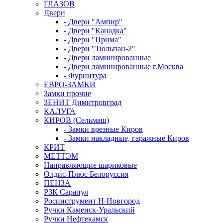
ГЛАЗОВ
Двери
- Двери "Ампир"
- Двери "Канадка"
- Двери "Прима"
- Двери "Тюльпан-2"
- Двери ламинированные
- Двери ламинированные г.Москва
- Фурнитура
ЕВРО-ЗАМКИ
Замки прочие
ЗЕНИТ Димитровград
КАЛУГА
КИРОВ (Сельмаш)
- Замки врезные Киров
- Замки накладные, гаражные Киров
КРИТ
МЕТТЭМ
Направляющие шариковые
Олдис-Плюс Белоруссия
ПЕНЗА
РЗК Сарапул
Росинструмент Н-Новгород
Ручки Каменск-Уральский
Ручки Нефтекамск