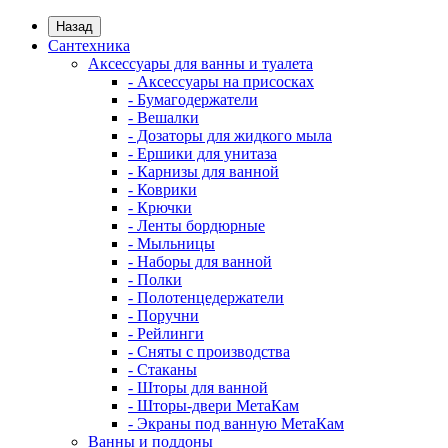
Назад
Сантехника
Аксессуары для ванны и туалета
- Аксессуары на присосках
- Бумагодержатели
- Вешалки
- Дозаторы для жидкого мыла
- Ершики для унитаза
- Карнизы для ванной
- Коврики
- Крючки
- Ленты бордюрные
- Мыльницы
- Наборы для ванной
- Полки
- Полотенцедержатели
- Поручни
- Рейлинги
- Сняты с производства
- Стаканы
- Шторы для ванной
- Шторы-двери МетаКам
- Экраны под ванную МетаКам
Ванны и поддоны