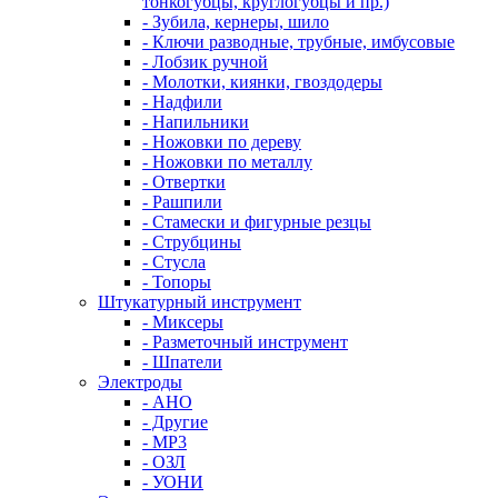
тонкогубцы, круглогубцы и пр.)
- Зубила, кернеры, шило
- Ключи разводные, трубные, имбусовые
- Лобзик ручной
- Молотки, киянки, гвоздодеры
- Надфили
- Напильники
- Ножовки по дереву
- Ножовки по металлу
- Отвертки
- Рашпили
- Стамески и фигурные резцы
- Струбцины
- Стусла
- Топоры
Штукатурный инструмент
- Миксеры
- Разметочный инструмент
- Шпатели
Электроды
- АНО
- Другие
- МР3
- ОЗЛ
- УОНИ