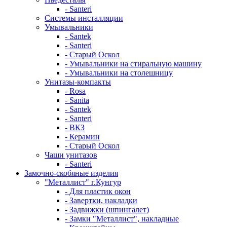
- Santeri
Системы инсталляции
Умывальники
- Santek
- Santeri
- Старый Оскол
- Умывальники на стиральную машину
- Умывальники на столешницу
Унитазы-компакты
- Rosa
- Sanita
- Santek
- Santeri
- ВКЗ
- Керамин
- Старый Оскол
Чаши унитазов
- Santeri
Замочно-скобяные изделия
"Металлист" г.Кунгур
- Для пластик окон
- Завертки, накладки
- Задвижки (шпингалет)
- Замки "Металлист", накладные