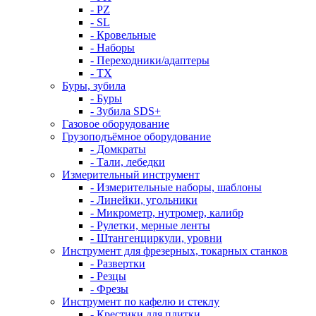
- PZ
- SL
- Кровельные
- Наборы
- Переходники/адаптеры
- ТX
Буры, зубила
- Буры
- Зубила SDS+
Газовое оборудование
Грузоподъёмное оборудование
- Домкраты
- Тали, лебедки
Измерительный инструмент
- Измерительные наборы, шаблоны
- Линейки, угольники
- Микрометр, нутромер, калибр
- Рулетки, мерные ленты
- Штангенциркули, уровни
Инструмент для фрезерных, токарных станков
- Развертки
- Резцы
- Фрезы
Инструмент по кафелю и стеклу
- Крестики для плитки