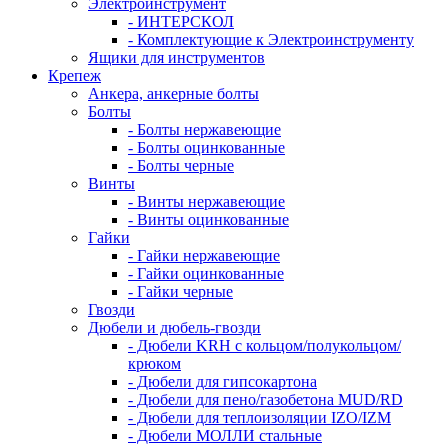
Электроинструмент
- ИНТЕРСКОЛ
- Комплектующие к Электроинструменту
Ящики для инструментов
Крепеж
Анкера, анкерные болты
Болты
- Болты нержавеющие
- Болты оцинкованные
- Болты черные
Винты
- Винты нержавеющие
- Винты оцинкованные
Гайки
- Гайки нержавеющие
- Гайки оцинкованные
- Гайки черные
Гвозди
Дюбели и дюбель-гвозди
- Дюбели KRH с кольцом/полукольцом/
крюком
- Дюбели для гипсокартона
- Дюбели для пено/газобетона MUD/RD
- Дюбели для теплоизоляции IZO/IZM
- Дюбели МОЛЛИ стальные