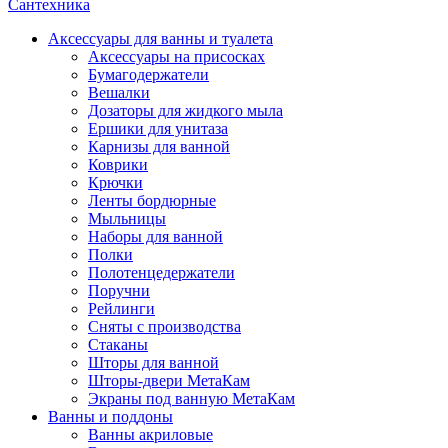
Сантехника
Аксессуары для ванны и туалета
Аксессуары на присосках
Бумагодержатели
Вешалки
Дозаторы для жидкого мыла
Ершики для унитаза
Карнизы для ванной
Коврики
Крючки
Ленты бордюрные
Мыльницы
Наборы для ванной
Полки
Полотенцедержатели
Поручни
Рейлинги
Сняты с производства
Стаканы
Шторы для ванной
Шторы-двери МетаКам
Экраны под ванную МетаКам
Ванны и поддоны
Ванны акриловые