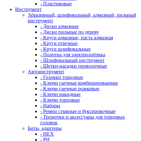
- Пластиковые
Инструмент
Абразивный, шлифовальный, алмазный, пильный
инструмент
- Диски алмазные
- Диски пильные по дереву
- Круги алмазные, паста алмазная
- Круги отрезные
- Круги шлифовальные
- Полотна для электролобзика
- Шлифовальный инструмент
- Щетки-насадки проволочные
Автоинструмент
- Головки торцовые
- Ключи гаечные комбинированные
- Ключи гаечные рожковые
- Ключи накидные
- Ключи торцовые
- Наборы
- Ремни стяжные и буксировочные
- Трещотки и аксессуары для торцовых
головок
Биты, адаптеры
- HEX
- PH