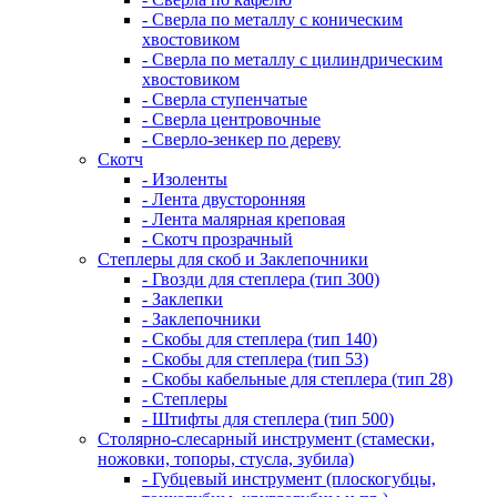
- Сверла по металлу с коническим
хвостовиком
- Сверла по металлу с цилиндрическим
хвостовиком
- Сверла ступенчатые
- Сверла центровочные
- Сверло-зенкер по дереву
Скотч
- Изоленты
- Лента двусторонняя
- Лента малярная креповая
- Скотч прозрачный
Степлеры для скоб и Заклепочники
- Гвозди для степлера (тип 300)
- Заклепки
- Заклепочники
- Скобы для степлера (тип 140)
- Скобы для степлера (тип 53)
- Скобы кабельные для степлера (тип 28)
- Степлеры
- Штифты для степлера (тип 500)
Столярно-слесарный инструмент (стамески,
ножовки, топоры, стусла, зубила)
- Губцевый инструмент (плоскогубцы,