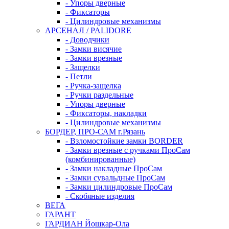
- Упоры дверные
- Фиксаторы
- Цилиндровые механизмы
АРСЕНАЛ / PALIDORE
- Доводчики
- Замки висячие
- Замки врезные
- Защелки
- Петли
- Ручка-защелка
- Ручки раздельные
- Упоры дверные
- Фиксаторы, накладки
- Цилиндровые механизмы
БОРДЕР, ПРО-САМ г.Рязань
- Взломостойкие замки BORDER
- Замки врезные с ручками ПроСам
(комбинированные)
- Замки накладные ПроСам
- Замки сувальдные ПроСам
- Замки цилиндровые ПроСам
- Скобяные изделия
ВЕГА
ГАРАНТ
ГАРДИАН Йошкар-Ола