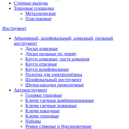
Стенные выходы
Торцевые площадки
Металлические
Пластиковые
Инструмент
Абразивный, шлифовальный, алмазный, пильный
инструмент
Диски алмазные
Диски пильные по дереву
Круги алмазные, паста алмазная
Круги отрезные
Круги шлифовальные
Полотна для электролобзика
Шлифовальный инструмент
Щетки-насадки проволочные
Автоинструмент
Головки торцовые
Ключи гаечные комбинированные
Ключи гаечные рожковые
Ключи накидные
Ключи торцовые
Наборы
Ремни стяжные и буксировочные