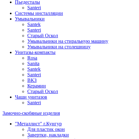
Пьедесталы
Santeri
Системы инсталляции
Умывальники
Santek
Santeri
Старый Оскол
Умывальники на стиральную машину
Умывальники на столешницу
Унитазы-компакты
Rosa
Sanita
Santek
Santeri
ВКЗ
Керамин
Старый Оскол
Чаши унитазов
Santeri
Замочно-скобяные изделия
"Металлист" г.Кунгур
Для пластик окон
Завертки, накладки