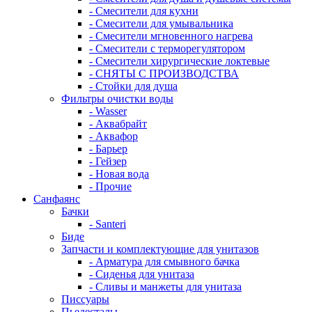
- Смесители для кухни
- Смесители для умывальника
- Смесители мгновенного нагрева
- Смесители с терморегулятором
- Смесители хирургические локтевые
- СНЯТЫ С ПРОИЗВОДСТВА
- Стойки для душа
Фильтры очистки воды
- Wasser
- Аквабрайт
- Аквафор
- Барьер
- Гейзер
- Новая вода
- Прочие
Санфаянс
Бачки
- Santeri
Биде
Запчасти и комплектующие для унитазов
- Арматура для смывного бачка
- Сиденья для унитаза
- Сливы и манжеты для унитаза
Писсуары
Пьедесталы