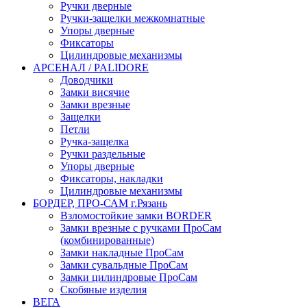
Ручки дверные
Ручки-защелки межкомнатные
Упоры дверные
Фиксаторы
Цилиндровые механизмы
АРСЕНАЛ / PALIDORE
Доводчики
Замки висячие
Замки врезные
Защелки
Петли
Ручка-защелка
Ручки раздельные
Упоры дверные
Фиксаторы, накладки
Цилиндровые механизмы
БОРДЕР, ПРО-САМ г.Рязань
Взломостойкие замки BORDER
Замки врезные с ручками ПроСам
(комбинированные)
Замки накладные ПроСам
Замки сувальдные ПроСам
Замки цилиндровые ПроСам
Скобяные изделия
ВЕГА