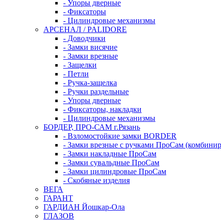
- Упоры дверные
- Фиксаторы
- Цилиндровые механизмы
АРСЕНАЛ / PALIDORE
- Доводчики
- Замки висячие
- Замки врезные
- Защелки
- Петли
- Ручка-защелка
- Ручки раздельные
- Упоры дверные
- Фиксаторы, накладки
- Цилиндровые механизмы
БОРДЕР, ПРО-САМ г.Рязань
- Взломостойкие замки BORDER
- Замки врезные с ручками ПроСам (комбини
- Замки накладные ПроСам
- Замки сувальдные ПроСам
- Замки цилиндровые ПроСам
- Скобяные изделия
ВЕГА
ГАРАНТ
ГАРДИАН Йошкар-Ола
ГЛАЗОВ