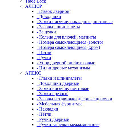
Trade Lock
АЛЛЮР
- Глазок дверной
- Доводчики
- Замки висячие, накладные, почтовые
- Засовы, шпингалеты
- Защелки
- Кольца для ключей, магниты
- Номера самоклеющиеся (золото)
- Номера самоклеющиеся (хром)
- Петли
- Ручки
- Упор дверной, лифт газовые
- Цилиндровые механизмы
АПЕКС
- Глазки и шпингалеты
- Доводчики дверные
- Замки висячие, почтовые
- Замки врезные
- Засовы и задвижки дверные цепочки
- Мебельная фурнитура
- Накладки
- Петли
- Ручки дверные
- Ручки-защелки межкомнатные