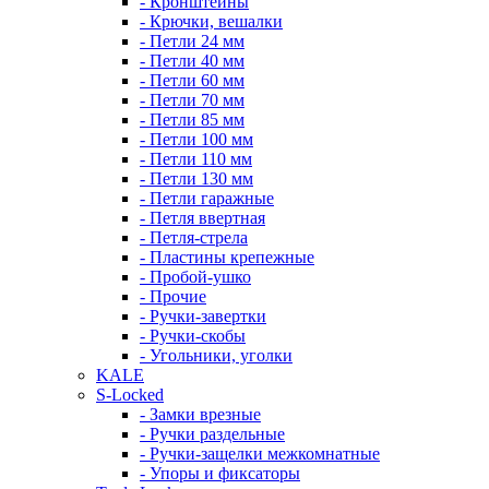
- Кронштейны
- Крючки, вешалки
- Петли 24 мм
- Петли 40 мм
- Петли 60 мм
- Петли 70 мм
- Петли 85 мм
- Петли 100 мм
- Петли 110 мм
- Петли 130 мм
- Петли гаражные
- Петля ввертная
- Петля-стрела
- Пластины крепежные
- Пробой-ушко
- Прочие
- Ручки-завертки
- Ручки-скобы
- Угольники, уголки
KALE
S-Locked
- Замки врезные
- Ручки раздельные
- Ручки-защелки межкомнатные
- Упоры и фиксаторы