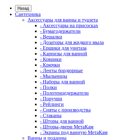
Назад
Сантехника
Аксессуары для ванны и туалета
- Аксессуары на присосках
- Бумагодержатели
- Вешалки
- Дозаторы для жидкого мыла
- Ершики для унитаза
- Карнизы для ванной
- Коврики
- Крючки
- Ленты бордюрные
- Мыльницы
- Наборы для ванной
- Полки
- Полотенцедержатели
- Поручни
- Рейлинги
- Сняты с производства
- Стаканы
- Шторы для ванной
- Шторы-двери МетаКам
- Экраны под ванную МетаКам
Ванны и поддоны