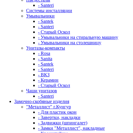
- Santeri
Системы инсталляции
Умывальники
- Santek
- Santeri
- Старый Оскол
- Умывальники на стиральную машину
- Умывальники на столешницу
Унитазы-компакты
- Rosa
- Sanita
- Santek
- Santeri
- ВКЗ
- Керамин
- Старый Оскол
Чаши унитазов
- Santeri
Замочно-скобяные изделия
"Металлист" г.Кунгур
- Для пластик окон
- Завертки, накладки
- Задвижки (шпингалет)
- Замки "Металлист", накладные