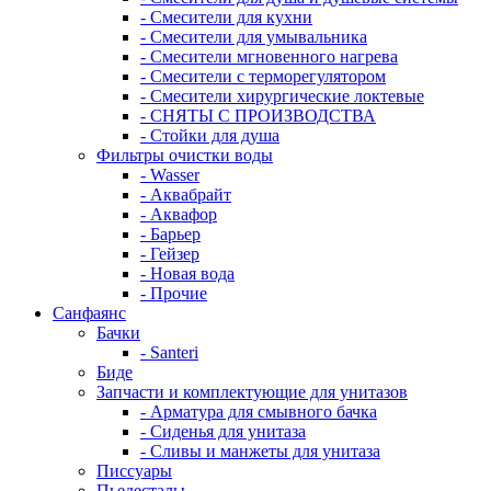
- Смесители для кухни
- Смесители для умывальника
- Смесители мгновенного нагрева
- Смесители с терморегулятором
- Смесители хирургические локтевые
- СНЯТЫ С ПРОИЗВОДСТВА
- Стойки для душа
Фильтры очистки воды
- Wasser
- Аквабрайт
- Аквафор
- Барьер
- Гейзер
- Новая вода
- Прочие
Санфаянс
Бачки
- Santeri
Биде
Запчасти и комплектующие для унитазов
- Арматура для смывного бачка
- Сиденья для унитаза
- Сливы и манжеты для унитаза
Писсуары
Пьедесталы