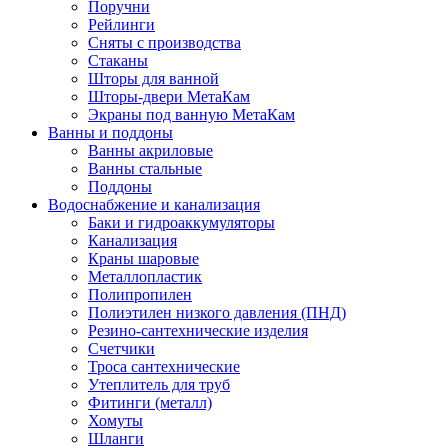
Поручни
Рейлинги
Сняты с производства
Стаканы
Шторы для ванной
Шторы-двери МетаКам
Экраны под ванную МетаКам
Ванны и поддоны
Ванны акриловые
Ванны стальные
Поддоны
Водоснабжение и канализация
Баки и гидроаккумуляторы
Канализация
Краны шаровые
Металлопластик
Полипропилен
Полиэтилен низкого давления (ПНД)
Резино-сантехнические изделия
Счетчики
Троса сантехнические
Утеплитель для труб
Фитинги (металл)
Хомуты
Шланги