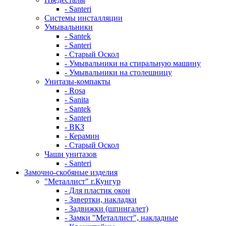
- Santeri
Системы инсталляции
Умывальники
- Santek
- Santeri
- Старый Оскол
- Умывальники на стиральную машину
- Умывальники на столешницу
Унитазы-компакты
- Rosa
- Sanita
- Santek
- Santeri
- ВКЗ
- Керамин
- Старый Оскол
Чаши унитазов
- Santeri
Замочно-скобяные изделия
"Металлист" г.Кунгур
- Для пластик окон
- Завертки, накладки
- Задвижки (шпингалет)
- Замки "Металлист", накладные