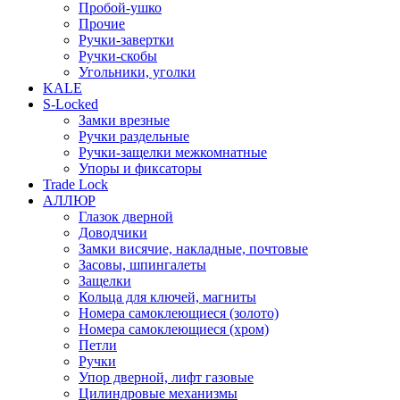
Пробой-ушко
Прочие
Ручки-завертки
Ручки-скобы
Угольники, уголки
KALE
S-Locked
Замки врезные
Ручки раздельные
Ручки-защелки межкомнатные
Упоры и фиксаторы
Trade Lock
АЛЛЮР
Глазок дверной
Доводчики
Замки висячие, накладные, почтовые
Засовы, шпингалеты
Защелки
Кольца для ключей, магниты
Номера самоклеющиеся (золото)
Номера самоклеющиеся (хром)
Петли
Ручки
Упор дверной, лифт газовые
Цилиндровые механизмы