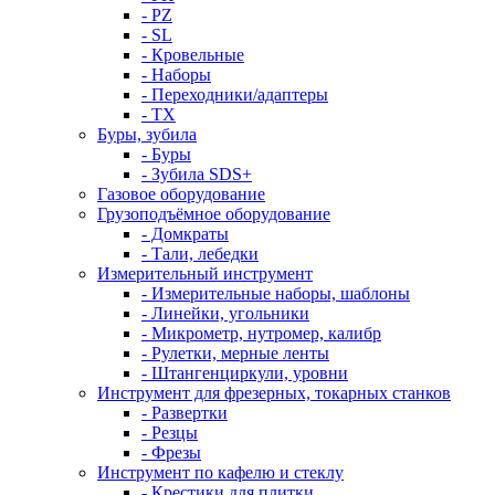
- PZ
- SL
- Кровельные
- Наборы
- Переходники/адаптеры
- ТX
Буры, зубила
- Буры
- Зубила SDS+
Газовое оборудование
Грузоподъёмное оборудование
- Домкраты
- Тали, лебедки
Измерительный инструмент
- Измерительные наборы, шаблоны
- Линейки, угольники
- Микрометр, нутромер, калибр
- Рулетки, мерные ленты
- Штангенциркули, уровни
Инструмент для фрезерных, токарных станков
- Развертки
- Резцы
- Фрезы
Инструмент по кафелю и стеклу
- Крестики для плитки