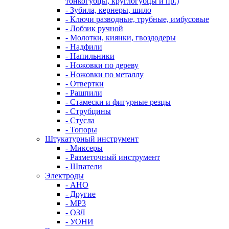
тонкогубцы, круглогубцы и пр.)
- Зубила, кернеры, шило
- Ключи разводные, трубные, имбусовые
- Лобзик ручной
- Молотки, киянки, гвоздодеры
- Надфили
- Напильники
- Ножовки по дереву
- Ножовки по металлу
- Отвертки
- Рашпили
- Стамески и фигурные резцы
- Струбцины
- Стусла
- Топоры
Штукатурный инструмент
- Миксеры
- Разметочный инструмент
- Шпатели
Электроды
- АНО
- Другие
- МР3
- ОЗЛ
- УОНИ