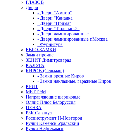
ГЛАЗОВ
Двери
- Двери "Ампир"
- Двери "Канадка"
- Двери "Прима"
- Двери "Тюльпан-2"
- Двери ламинированные
- Двери ламинированные г.Москва
- Фурнитура
ЕВРО-ЗАМКИ
Замки прочие
ЗЕНИТ Димитровград
КАЛУГА
КИРОВ (Сельмаш)
- Замки врезные Киров
- Замки накладные, гаражные Киров
КРИТ
МЕТТЭМ
Направляющие шариковые
Олдис-Плюс Белоруссия
ПЕНЗА
РЗК Сарапул
Росинструмент Н-Новгород
Ручки Каменск-Уральский
Ручки Нефтекамск