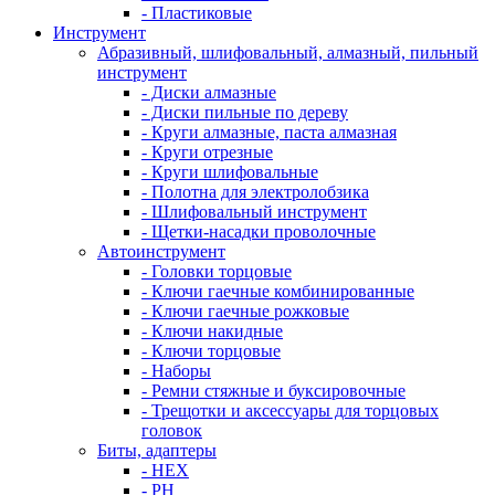
- Пластиковые
Инструмент
Абразивный, шлифовальный, алмазный, пильный
инструмент
- Диски алмазные
- Диски пильные по дереву
- Круги алмазные, паста алмазная
- Круги отрезные
- Круги шлифовальные
- Полотна для электролобзика
- Шлифовальный инструмент
- Щетки-насадки проволочные
Автоинструмент
- Головки торцовые
- Ключи гаечные комбинированные
- Ключи гаечные рожковые
- Ключи накидные
- Ключи торцовые
- Наборы
- Ремни стяжные и буксировочные
- Трещотки и аксессуары для торцовых
головок
Биты, адаптеры
- HEX
- PH