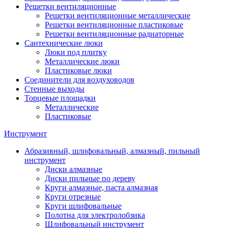
Решетки вентиляционные
Решетки вентиляционные металлические
Решетки вентиляционные пластиковые
Решетки вентиляционные радиаторные
Сантехнические люки
Люки под плитку
Металлические люки
Пластиковые люки
Соединители для воздуховодов
Стенные выходы
Торцевые площадки
Металлические
Пластиковые
Инструмент
Абразивный, шлифовальный, алмазный, пильный
инструмент
Диски алмазные
Диски пильные по дереву
Круги алмазные, паста алмазная
Круги отрезные
Круги шлифовальные
Полотна для электролобзика
Шлифовальный инструмент