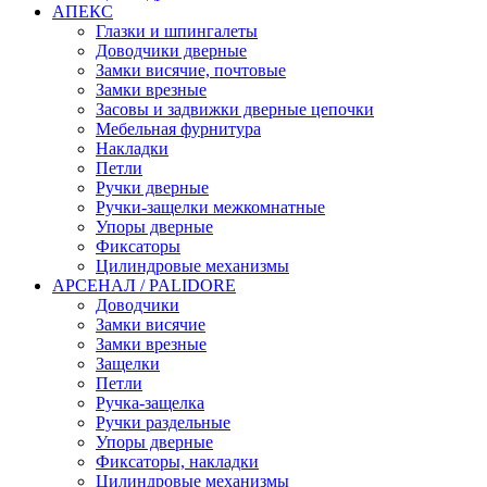
АПЕКС
Глазки и шпингалеты
Доводчики дверные
Замки висячие, почтовые
Замки врезные
Засовы и задвижки дверные цепочки
Мебельная фурнитура
Накладки
Петли
Ручки дверные
Ручки-защелки межкомнатные
Упоры дверные
Фиксаторы
Цилиндровые механизмы
АРСЕНАЛ / PALIDORE
Доводчики
Замки висячие
Замки врезные
Защелки
Петли
Ручка-защелка
Ручки раздельные
Упоры дверные
Фиксаторы, накладки
Цилиндровые механизмы