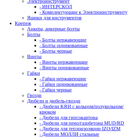
Электроинструмент
- ИНТЕРСКОЛ
- Комплектующие к Электроинструменту
Ящики для инструментов
Крепеж
Анкера, анкерные болты
Болты
- Болты нержавеющие
- Болты оцинкованные
- Болты черные
Винты
- Винты нержавеющие
- Винты оцинкованные
Гайки
- Гайки нержавеющие
- Гайки оцинкованные
- Гайки черные
Гвозди
Дюбели и дюбель-гвозди
- Дюбели KRH с кольцом/полукольцом/
крюком
- Дюбели для гипсокартона
- Дюбели для пено/газобетона MUD/RD
- Дюбели для теплоизоляции IZO/IZM
- Дюбели МОЛЛИ стальные