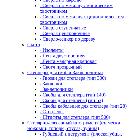
- Сверла по металлу с коническим
хвостовиком
- Сверла по металлу с цилиндрическим
хвостовиком
- Сверла ступенчатые
- Сверла центровочные
- Сверло-зенкер по дереву
Скотч
- Изоленты
- Лента двусторонняя
- Лента малярная креповая
- Скотч прозрачный
Степлеры для скоб и Заклепочники
- Гвозди для степлера (тип 300)
- Заклепки
- Заклепочники
- Скобы для степлера (тип 140)
- Скобы для степлера (тип 53)
- Скобы кабельные для степлера (тип 28)
- Степлеры
- Штифты для степлера (тип 500)
Столярно-слесарный инструмент (стамески,
ножовки, топоры, стусла, зубила)
- Губцевый инструмент (плоскогубцы,