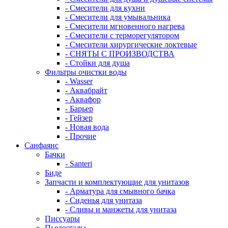
- Смесители для кухни
- Смесители для умывальника
- Смесители мгновенного нагрева
- Смесители с терморегулятором
- Смесители хирургические локтевые
- СНЯТЫ С ПРОИЗВОДСТВА
- Стойки для душа
Фильтры очистки воды
- Wasser
- Аквабрайт
- Аквафор
- Барьер
- Гейзер
- Новая вода
- Прочие
Санфаянс
Бачки
- Santeri
Биде
Запчасти и комплектующие для унитазов
- Арматура для смывного бачка
- Сиденья для унитаза
- Сливы и манжеты для унитаза
Писсуары
Пьедесталы