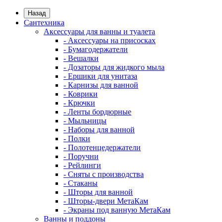
Назад
Сантехника
Аксессуары для ванны и туалета
- Аксессуары на присосках
- Бумагодержатели
- Вешалки
- Дозаторы для жидкого мыла
- Ершики для унитаза
- Карнизы для ванной
- Коврики
- Крючки
- Ленты бордюрные
- Мыльницы
- Наборы для ванной
- Полки
- Полотенцедержатели
- Поручни
- Рейлинги
- Сняты с производства
- Стаканы
- Шторы для ванной
- Шторы-двери МетаКам
- Экраны под ванную МетаКам
Ванны и поддоны