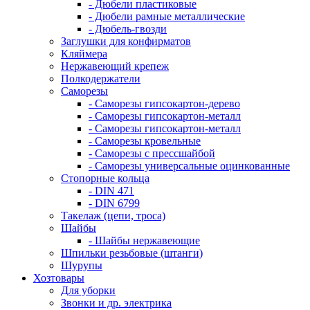
- Дюбели пластиковые
- Дюбели рамные металлические
- Дюбель-гвозди
Заглушки для конфирматов
Кляймера
Нержавеющий крепеж
Полкодержатели
Саморезы
- Саморезы гипсокартон-дерево
- Саморезы гипсокартон-металл
- Саморезы гипсокартон-металл
- Саморезы кровельные
- Саморезы с прессшайбой
- Саморезы универсальные оцинкованные
Стопорные кольца
- DIN 471
- DIN 6799
Такелаж (цепи, троса)
Шайбы
- Шайбы нержавеющие
Шпильки резьбовые (штанги)
Шурупы
Хозтовары
Для уборки
Звонки и др. электрика