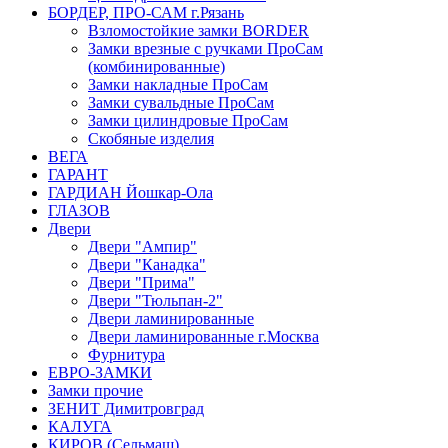
БОРДЕР, ПРО-САМ г.Рязань
Взломостойкие замки BORDER
Замки врезные с ручками ПроСам
(комбинированные)
Замки накладные ПроСам
Замки сувальдные ПроСам
Замки цилиндровые ПроСам
Скобяные изделия
ВЕГА
ГАРАНТ
ГАРДИАН Йошкар-Ола
ГЛАЗОВ
Двери
Двери "Ампир"
Двери "Канадка"
Двери "Прима"
Двери "Тюльпан-2"
Двери ламинированные
Двери ламинированные г.Москва
Фурнитура
ЕВРО-ЗАМКИ
Замки прочие
ЗЕНИТ Димитровград
КАЛУГА
КИРОВ (Сельмаш)