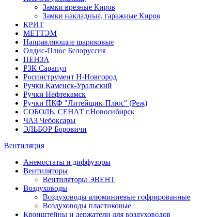
Замки врезные Киров
Замки накладные, гаражные Киров
КРИТ
МЕТТЭМ
Направляющие шариковые
Олдис-Плюс Белоруссия
ПЕНЗА
РЗК Сарапул
Росинструмент Н-Новгород
Ручки Каменск-Уральский
Ручки Нефтекамск
Ручки ПКФ "Литейщик-Плюс" (Реж)
СОБОЛЬ, СЕНАТ г.Новосибирск
ЧАЗ Чебоксары
ЭЛЬБОР Боровичи
Вентиляция
Анемостаты и диффузоры
Вентиляторы
Вентиляторы ЭВЕНТ
Воздуховоды
Воздуховоды алюминиевые гофрированные
Воздуховоды пластиковые
Кронштейны и держатели для воздуховодов