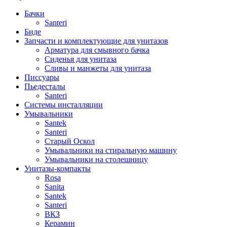
Бачки
Santeri
Биде
Запчасти и комплектующие для унитазов
Арматура для смывного бачка
Сиденья для унитаза
Сливы и манжеты для унитаза
Писсуары
Пьедесталы
Santeri
Системы инсталляции
Умывальники
Santek
Santeri
Старый Оскол
Умывальники на стиральную машину
Умывальники на столешницу
Унитазы-компакты
Rosa
Sanita
Santek
Santeri
ВКЗ
Керамин