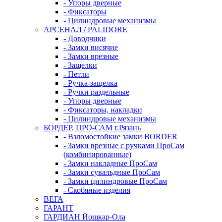
- Упоры дверные
- Фиксаторы
- Цилиндровые механизмы
АРСЕНАЛ / PALIDORE
- Доводчики
- Замки висячие
- Замки врезные
- Защелки
- Петли
- Ручка-защелка
- Ручки раздельные
- Упоры дверные
- Фиксаторы, накладки
- Цилиндровые механизмы
БОРДЕР, ПРО-САМ г.Рязань
- Взломостойкие замки BORDER
- Замки врезные с ручками ПроСам
(комбинированные)
- Замки накладные ПроСам
- Замки сувальдные ПроСам
- Замки цилиндровые ПроСам
- Скобяные изделия
ВЕГА
ГАРАНТ
ГАРДИАН Йошкар-Ола