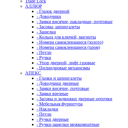
Trade Lock
АЛЛЮР
- Глазок дверной
- Доводчики
- Замки висячие, накладные, почтовые
- Засовы, шпингалеты
- Защелки
- Кольца для ключей, магниты
- Номера самоклеющиеся (золото)
- Номера самоклеющиеся (хром)
- Петли
- Ручки
- Упор дверной, лифт газовые
- Цилиндровые механизмы
АПЕКС
- Глазки и шпингалеты
- Доводчики дверные
- Замки висячие, почтовые
- Замки врезные
- Засовы и задвижки дверные цепочки
- Мебельная фурнитура
- Накладки
- Петли
- Ручки дверные
- Ручки-защелки межкомнатные