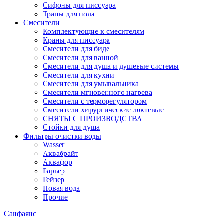
Сифоны для писсуара
Трапы для пола
Смесители
Комплектующие к смесителям
Краны для писсуара
Смесители для биде
Смесители для ванной
Смесители для душа и душевые системы
Смесители для кухни
Смесители для умывальника
Смесители мгновенного нагрева
Смесители с терморегулятором
Смесители хирургические локтевые
СНЯТЫ С ПРОИЗВОДСТВА
Стойки для душа
Фильтры очистки воды
Wasser
Аквабрайт
Аквафор
Барьер
Гейзер
Новая вода
Прочие
Санфаянс