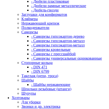
- Дюбели пластиковые
- Дюбели рамные металлические
- Дюбель-гвозди
Заглушки для конфирматов
Кляймера
Нержавеющий крепеж
Полкодержатели
Саморезы
- Саморезы гипсокартон-дерево
- Саморезы гипсокартон-металл
- Саморезы гипсокартон-металл
- Саморезы кровельные
- Саморезы с прессшайбой
- Саморезы универсальные оцинкованные
Стопорные кольца
- DIN 471
- DIN 6799
Такелаж (цепи, троса)
Шайбы
- Шайбы нержавеющие
Шпильки резьбовые (штанги)
Шурупы
Хозтовары
Для уборки
Звонки и др. электрика