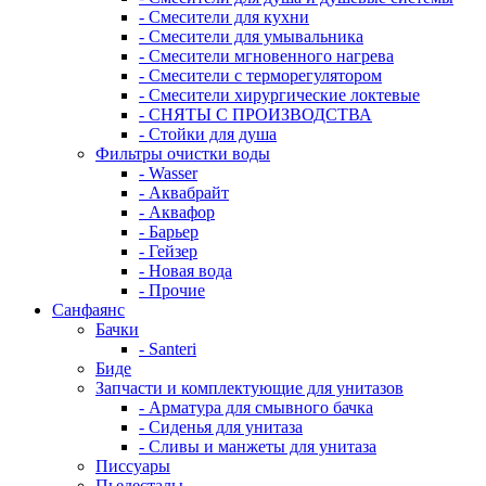
- Смесители для кухни
- Смесители для умывальника
- Смесители мгновенного нагрева
- Смесители с терморегулятором
- Смесители хирургические локтевые
- СНЯТЫ С ПРОИЗВОДСТВА
- Стойки для душа
Фильтры очистки воды
- Wasser
- Аквабрайт
- Аквафор
- Барьер
- Гейзер
- Новая вода
- Прочие
Санфаянс
Бачки
- Santeri
Биде
Запчасти и комплектующие для унитазов
- Арматура для смывного бачка
- Сиденья для унитаза
- Сливы и манжеты для унитаза
Писсуары
Пьедесталы