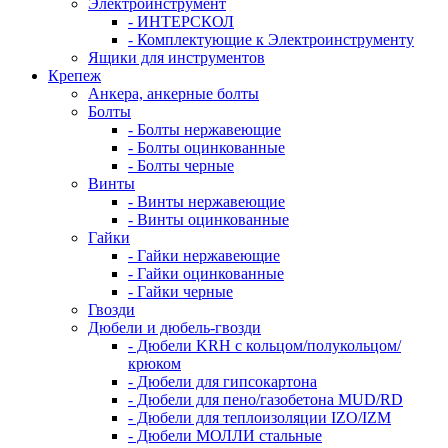
Электроинструмент
- ИНТЕРСКОЛ
- Комплектующие к Электроинструменту
Ящики для инструментов
Крепеж
Анкера, анкерные болты
Болты
- Болты нержавеющие
- Болты оцинкованные
- Болты черные
Винты
- Винты нержавеющие
- Винты оцинкованные
Гайки
- Гайки нержавеющие
- Гайки оцинкованные
- Гайки черные
Гвозди
Дюбели и дюбель-гвозди
- Дюбели KRH с кольцом/полукольцом/
крюком
- Дюбели для гипсокартона
- Дюбели для пено/газобетона MUD/RD
- Дюбели для теплоизоляции IZO/IZM
- Дюбели МОЛЛИ стальные