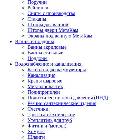
Поручни
Рейлинги
Сняты с производства
Стаканы
Шторы для ванной
Шторы-двери МетаКам
Экраны под ванную МетаКам
Ванны и поддоны
Ванны акриловые
Ванны стальные
Поддоны
Водоснабжение и канализация
Баки и гидроаккумуляторы
Канализация
Краны шаровые
Металлопластик
Полипропилен
Полиэтилен низкого давления (ПНД)
Резино-сантехнические изделия
Счетчики
Троса сантехнические
Утеплитель для труб
Фитинги (металл)
Хомуты
Шланги