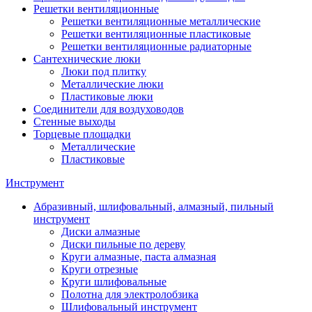
Решетки вентиляционные
Решетки вентиляционные металлические
Решетки вентиляционные пластиковые
Решетки вентиляционные радиаторные
Сантехнические люки
Люки под плитку
Металлические люки
Пластиковые люки
Соединители для воздуховодов
Стенные выходы
Торцевые площадки
Металлические
Пластиковые
Инструмент
Абразивный, шлифовальный, алмазный, пильный
инструмент
Диски алмазные
Диски пильные по дереву
Круги алмазные, паста алмазная
Круги отрезные
Круги шлифовальные
Полотна для электролобзика
Шлифовальный инструмент