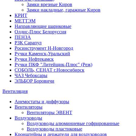
Замки врезные Киров
Замки накладные, гаражные Киров
КРИТ
МЕТТЭМ
Направляющие шариковые
Олдис-Плюс Белоруссия
ПЕНЗА
РЗК Сарапул
Росинструмент Н-Новгород
Ручки Каменск-Уральский
Ручки Нефтекамск
Ручки ПКФ "Литейщик-Плюс" (Реж)
СОБОЛЬ, СЕНАТ г.Новосибирск
ЧАЗ Чебоксары
ЭЛЬБОР Боровичи
Вентиляция
Анемостаты и диффузоры
Вентиляторы
Вентиляторы ЭВЕНТ
Воздуховоды
Воздуховоды алюминиевые гофрированные
Воздуховоды пластиковые
Кронштейны и держатели для воздуховодов