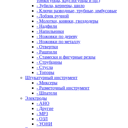
тонкогубцы, круглогубцы и пр.)
- Зубила, кернеры, шило
- Ключи разводные, трубные, имбусовые
- Лобзик ручной
- Молотки, киянки, гвоздодеры
- Надфили
- Напильники
- Ножовки по дереву
- Ножовки по металлу
- Отвертки
- Рашпили
- Стамески и фигурные резцы
- Струбцины
- Стусла
- Топоры
Штукатурный инструмент
- Миксеры
- Разметочный инструмент
- Шпатели
Электроды
- АНО
- Другие
- МР3
- ОЗЛ
- УОНИ