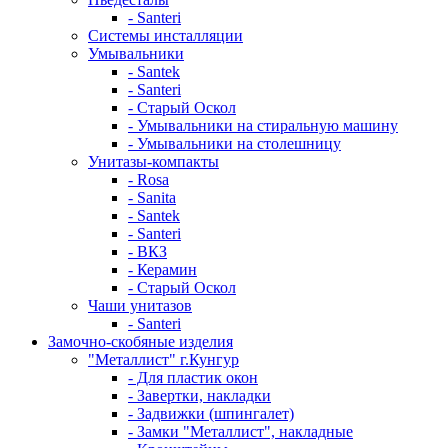
- Santeri
Системы инсталляции
Умывальники
- Santek
- Santeri
- Старый Оскол
- Умывальники на стиральную машину
- Умывальники на столешницу
Унитазы-компакты
- Rosa
- Sanita
- Santek
- Santeri
- ВКЗ
- Керамин
- Старый Оскол
Чаши унитазов
- Santeri
Замочно-скобяные изделия
"Металлист" г.Кунгур
- Для пластик окон
- Завертки, накладки
- Задвижки (шпингалет)
- Замки "Металлист", накладные