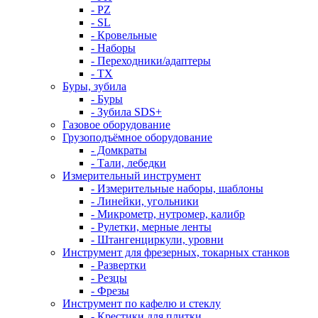
- PZ
- SL
- Кровельные
- Наборы
- Переходники/адаптеры
- ТX
Буры, зубила
- Буры
- Зубила SDS+
Газовое оборудование
Грузоподъёмное оборудование
- Домкраты
- Тали, лебедки
Измерительный инструмент
- Измерительные наборы, шаблоны
- Линейки, угольники
- Микрометр, нутромер, калибр
- Рулетки, мерные ленты
- Штангенциркули, уровни
Инструмент для фрезерных, токарных станков
- Развертки
- Резцы
- Фрезы
Инструмент по кафелю и стеклу
- Крестики для плитки