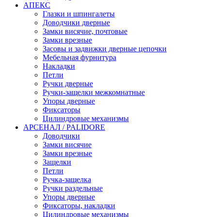
АПЕКС
Глазки и шпингалеты
Доводчики дверные
Замки висячие, почтовые
Замки врезные
Засовы и задвижки дверные цепочки
Мебельная фурнитура
Накладки
Петли
Ручки дверные
Ручки-защелки межкомнатные
Упоры дверные
Фиксаторы
Цилиндровые механизмы
АРСЕНАЛ / PALIDORE
Доводчики
Замки висячие
Замки врезные
Защелки
Петли
Ручка-защелка
Ручки раздельные
Упоры дверные
Фиксаторы, накладки
Цилиндровые механизмы