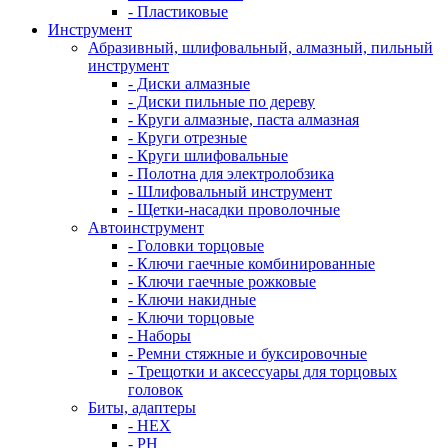
- Пластиковые
Инструмент
Абразивный, шлифовальный, алмазный, пильный
инструмент
- Диски алмазные
- Диски пильные по дереву
- Круги алмазные, паста алмазная
- Круги отрезные
- Круги шлифовальные
- Полотна для электролобзика
- Шлифовальный инструмент
- Щетки-насадки проволочные
Автоинструмент
- Головки торцовые
- Ключи гаечные комбинированные
- Ключи гаечные рожковые
- Ключи накидные
- Ключи торцовые
- Наборы
- Ремни стяжные и буксировочные
- Трещотки и аксессуары для торцовых
головок
Биты, адаптеры
- HEX
- PH