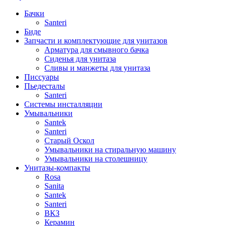
Бачки
Santeri
Биде
Запчасти и комплектующие для унитазов
Арматура для смывного бачка
Сиденья для унитаза
Сливы и манжеты для унитаза
Писсуары
Пьедесталы
Santeri
Системы инсталляции
Умывальники
Santek
Santeri
Старый Оскол
Умывальники на стиральную машину
Умывальники на столешницу
Унитазы-компакты
Rosa
Sanita
Santek
Santeri
ВКЗ
Керамин