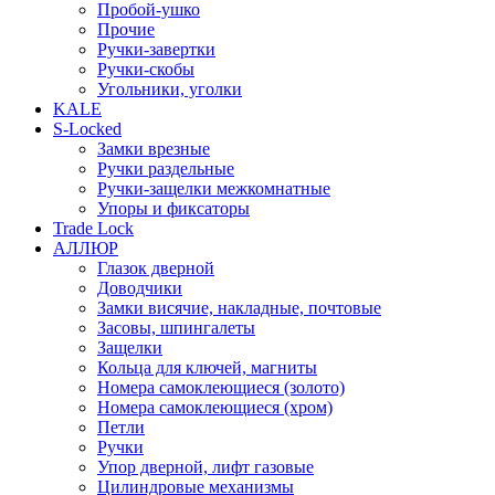
Пробой-ушко
Прочие
Ручки-завертки
Ручки-скобы
Угольники, уголки
KALE
S-Locked
Замки врезные
Ручки раздельные
Ручки-защелки межкомнатные
Упоры и фиксаторы
Trade Lock
АЛЛЮР
Глазок дверной
Доводчики
Замки висячие, накладные, почтовые
Засовы, шпингалеты
Защелки
Кольца для ключей, магниты
Номера самоклеющиеся (золото)
Номера самоклеющиеся (хром)
Петли
Ручки
Упор дверной, лифт газовые
Цилиндровые механизмы