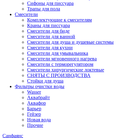
Сифоны для писсуара
Трапы для пола
Смесители
Комплектующие к смесителям
Краны для писсуара
Смесители для биде
Смесители для ванной
Смесители для душа и душевые системы
Смесители для кухни
Смесители для умывальника
Смесители мгновенного нагрева
Смесители с терморегулятором
Смесители хирургические локтевые
СНЯТЫ С ПРОИЗВОДСТВА
Стойки для душа
Фильтры очистки воды
Wasser
Аквабрайт
Аквафор
Барьер
Гейзер
Новая вода
Прочие
Санфаянс