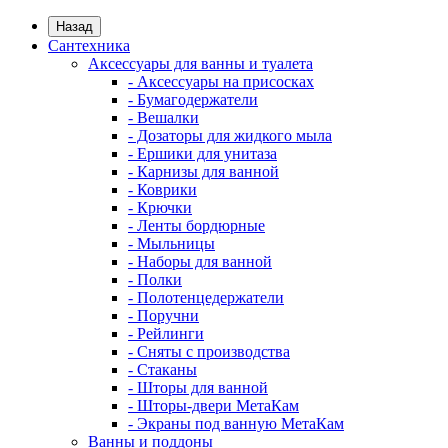
Назад
Сантехника
Аксессуары для ванны и туалета
- Аксессуары на присосках
- Бумагодержатели
- Вешалки
- Дозаторы для жидкого мыла
- Ершики для унитаза
- Карнизы для ванной
- Коврики
- Крючки
- Ленты бордюрные
- Мыльницы
- Наборы для ванной
- Полки
- Полотенцедержатели
- Поручни
- Рейлинги
- Сняты с производства
- Стаканы
- Шторы для ванной
- Шторы-двери МетаКам
- Экраны под ванную МетаКам
Ванны и поддоны