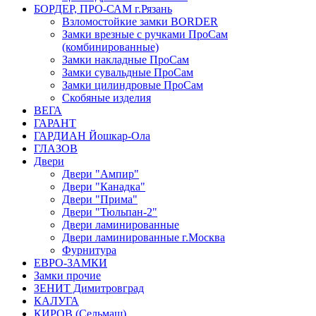
БОРДЕР, ПРО-САМ г.Рязань
Взломостойкие замки BORDER
Замки врезные с ручками ПроСам
(комбинированные)
Замки накладные ПроСам
Замки сувальдные ПроСам
Замки цилиндровые ПроСам
Скобяные изделия
ВЕГА
ГАРАНТ
ГАРДИАН Йошкар-Ола
ГЛАЗОВ
Двери
Двери "Ампир"
Двери "Канадка"
Двери "Прима"
Двери "Тюльпан-2"
Двери ламинированные
Двери ламинированные г.Москва
Фурнитура
ЕВРО-ЗАМКИ
Замки прочие
ЗЕНИТ Димитровград
КАЛУГА
КИРОВ (Сельмаш)