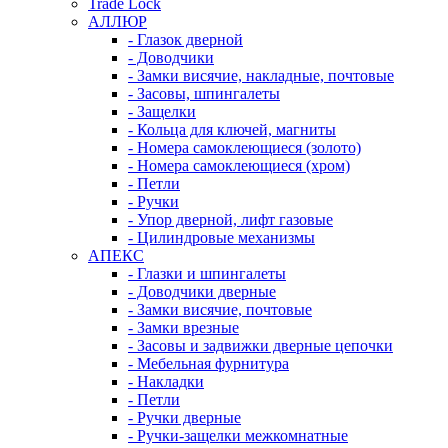
Trade Lock
АЛЛЮР
- Глазок дверной
- Доводчики
- Замки висячие, накладные, почтовые
- Засовы, шпингалеты
- Защелки
- Кольца для ключей, магниты
- Номера самоклеющиеся (золото)
- Номера самоклеющиеся (хром)
- Петли
- Ручки
- Упор дверной, лифт газовые
- Цилиндровые механизмы
АПЕКС
- Глазки и шпингалеты
- Доводчики дверные
- Замки висячие, почтовые
- Замки врезные
- Засовы и задвижки дверные цепочки
- Мебельная фурнитура
- Накладки
- Петли
- Ручки дверные
- Ручки-защелки межкомнатные