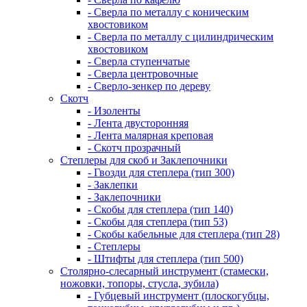
- Сверла по металлу с коническим
хвостовиком
- Сверла по металлу с цилиндрическим
хвостовиком
- Сверла ступенчатые
- Сверла центровочные
- Сверло-зенкер по дереву
Скотч
- Изоленты
- Лента двусторонняя
- Лента малярная креповая
- Скотч прозрачный
Степлеры для скоб и Заклепочники
- Гвозди для степлера (тип 300)
- Заклепки
- Заклепочники
- Скобы для степлера (тип 140)
- Скобы для степлера (тип 53)
- Скобы кабельные для степлера (тип 28)
- Степлеры
- Штифты для степлера (тип 500)
Столярно-слесарный инструмент (стамески,
ножовки, топоры, стусла, зубила)
- Губцевый инструмент (плоскогубцы,