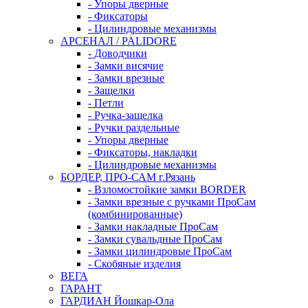
- Упоры дверные
- Фиксаторы
- Цилиндровые механизмы
АРСЕНАЛ / PALIDORE
- Доводчики
- Замки висячие
- Замки врезные
- Защелки
- Петли
- Ручка-защелка
- Ручки раздельные
- Упоры дверные
- Фиксаторы, накладки
- Цилиндровые механизмы
БОРДЕР, ПРО-САМ г.Рязань
- Взломостойкие замки BORDER
- Замки врезные с ручками ПроСам
(комбинированные)
- Замки накладные ПроСам
- Замки сувальдные ПроСам
- Замки цилиндровые ПроСам
- Скобяные изделия
ВЕГА
ГАРАНТ
ГАРДИАН Йошкар-Ола