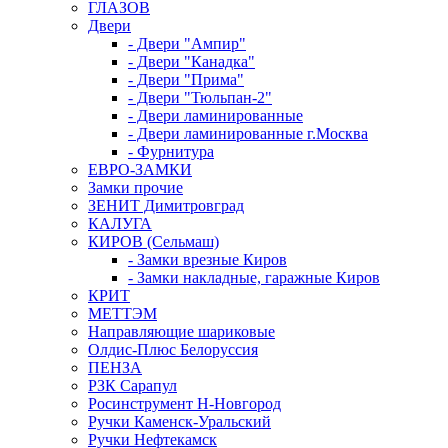
ГЛАЗОВ
Двери
- Двери "Ампир"
- Двери "Канадка"
- Двери "Прима"
- Двери "Тюльпан-2"
- Двери ламинированные
- Двери ламинированные г.Москва
- Фурнитура
ЕВРО-ЗАМКИ
Замки прочие
ЗЕНИТ Димитровград
КАЛУГА
КИРОВ (Сельмаш)
- Замки врезные Киров
- Замки накладные, гаражные Киров
КРИТ
МЕТТЭМ
Направляющие шариковые
Олдис-Плюс Белоруссия
ПЕНЗА
РЗК Сарапул
Росинструмент Н-Новгород
Ручки Каменск-Уральский
Ручки Нефтекамск