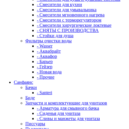
- Смесители для кухни
- Смесители для умывальника
- Смесители мгновенного нагрева
- Смесители с терморегулятором
- Смесители хирургические локтевые
- СНЯТЫ С ПРОИЗВОДСТВА
- Стойки для душа
Фильтры очистки воды
- Wasser
- Аквабрайт
- Аквафор
- Барьер
- Гейзер
- Новая вода
- Прочие
Санфаянс
Бачки
- Santeri
Биде
Запчасти и комплектующие для унитазов
- Арматура для смывного бачка
- Сиденья для унитаза
- Сливы и манжеты для унитаза
Писсуары
Пьедесталы