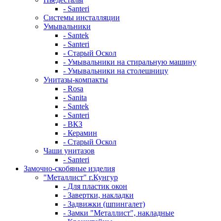
- Santeri
Системы инсталляции
Умывальники
- Santek
- Santeri
- Старый Оскол
- Умывальники на стиральную машину
- Умывальники на столешницу
Унитазы-компакты
- Rosa
- Sanita
- Santek
- Santeri
- ВКЗ
- Керамин
- Старый Оскол
Чаши унитазов
- Santeri
Замочно-скобяные изделия
"Металлист" г.Кунгур
- Для пластик окон
- Завертки, накладки
- Задвижки (шпингалет)
- Замки "Металлист", накладные