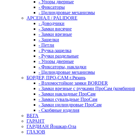
- Упоры дверные
- Фиксаторы
- Цилиндровые механизмы
АРСЕНАЛ / PALIDORE
- Доводчики
- Замки висячие
- Замки врезные
- Защелки
- Петли
- Ручка-защелка
- Ручки раздельные
- Упоры дверные
- Фиксаторы, накладки
- Цилиндровые механизмы
БОРДЕР, ПРО-САМ г.Рязань
- Взломостойкие замки BORDER
- Замки врезные с ручками ПроСам (комбини
- Замки накладные ПроСам
- Замки сувальдные ПроСам
- Замки цилиндровые ПроСам
- Скобяные изделия
ВЕГА
ГАРАНТ
ГАРДИАН Йошкар-Ола
ГЛАЗОВ