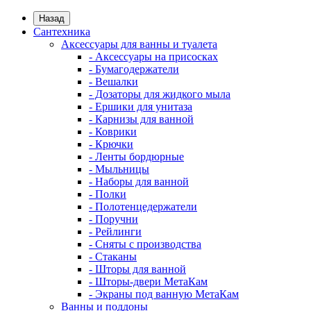
Назад
Сантехника
Аксессуары для ванны и туалета
- Аксессуары на присосках
- Бумагодержатели
- Вешалки
- Дозаторы для жидкого мыла
- Ершики для унитаза
- Карнизы для ванной
- Коврики
- Крючки
- Ленты бордюрные
- Мыльницы
- Наборы для ванной
- Полки
- Полотенцедержатели
- Поручни
- Рейлинги
- Сняты с производства
- Стаканы
- Шторы для ванной
- Шторы-двери МетаКам
- Экраны под ванную МетаКам
Ванны и поддоны