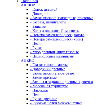
Trade Lock
АЛЛЮР
- Глазок дверной
- Доводчики
- Замки висячие, накладные, почтовые
- Засовы, шпингалеты
- Защелки
- Кольца для ключей, магниты
- Номера самоклеющиеся (золото)
- Номера самоклеющиеся (хром)
- Петли
- Ручки
- Упор дверной, лифт газовые
- Цилиндровые механизмы
АПЕКС
- Глазки и шпингалеты
- Доводчики дверные
- Замки висячие, почтовые
- Замки врезные
- Засовы и задвижки дверные цепочки
- Мебельная фурнитура
- Накладки
- Петли
- Ручки дверные
- Ручки-защелки межкомнатные