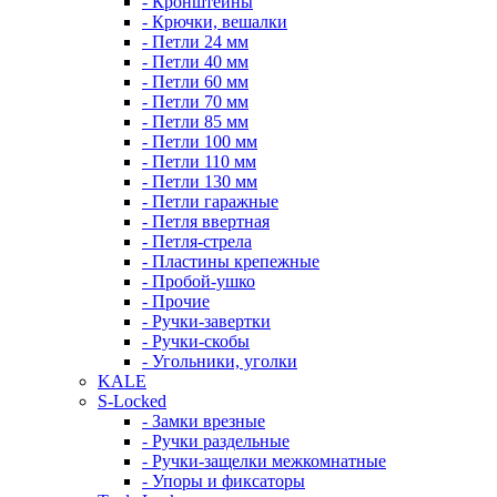
- Кронштейны
- Крючки, вешалки
- Петли 24 мм
- Петли 40 мм
- Петли 60 мм
- Петли 70 мм
- Петли 85 мм
- Петли 100 мм
- Петли 110 мм
- Петли 130 мм
- Петли гаражные
- Петля ввертная
- Петля-стрела
- Пластины крепежные
- Пробой-ушко
- Прочие
- Ручки-завертки
- Ручки-скобы
- Угольники, уголки
KALE
S-Locked
- Замки врезные
- Ручки раздельные
- Ручки-защелки межкомнатные
- Упоры и фиксаторы