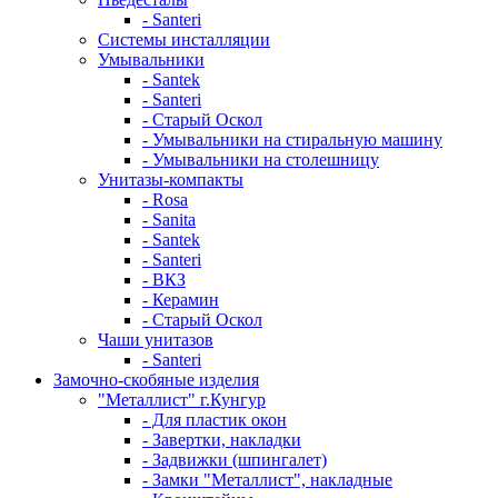
- Santeri
Системы инсталляции
Умывальники
- Santek
- Santeri
- Старый Оскол
- Умывальники на стиральную машину
- Умывальники на столешницу
Унитазы-компакты
- Rosa
- Sanita
- Santek
- Santeri
- ВКЗ
- Керамин
- Старый Оскол
Чаши унитазов
- Santeri
Замочно-скобяные изделия
"Металлист" г.Кунгур
- Для пластик окон
- Завертки, накладки
- Задвижки (шпингалет)
- Замки "Металлист", накладные