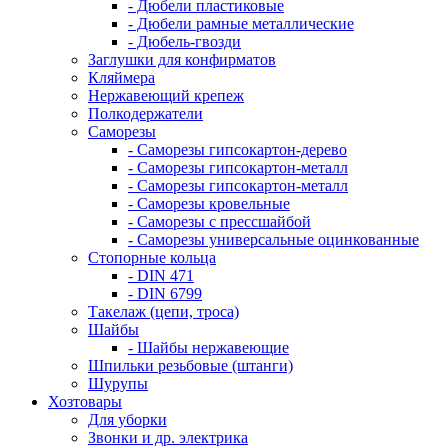
- Дюбели пластиковые
- Дюбели рамные металлические
- Дюбель-гвозди
Заглушки для конфирматов
Кляймера
Нержавеющий крепеж
Полкодержатели
Саморезы
- Саморезы гипсокартон-дерево
- Саморезы гипсокартон-металл
- Саморезы гипсокартон-металл
- Саморезы кровельные
- Саморезы с прессшайбой
- Саморезы универсальные оцинкованные
Стопорные кольца
- DIN 471
- DIN 6799
Такелаж (цепи, троса)
Шайбы
- Шайбы нержавеющие
Шпильки резьбовые (штанги)
Шурупы
Хозтовары
Для уборки
Звонки и др. электрика