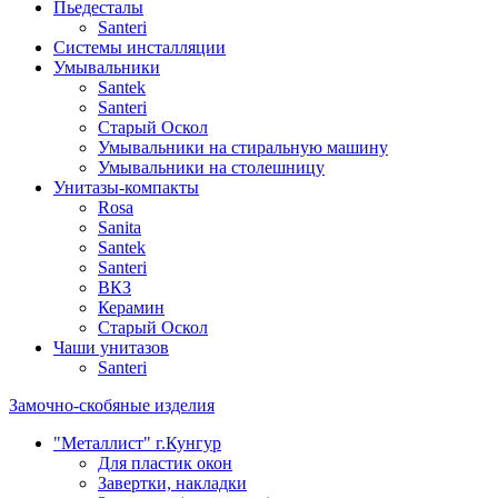
Пьедесталы
Santeri
Системы инсталляции
Умывальники
Santek
Santeri
Старый Оскол
Умывальники на стиральную машину
Умывальники на столешницу
Унитазы-компакты
Rosa
Sanita
Santek
Santeri
ВКЗ
Керамин
Старый Оскол
Чаши унитазов
Santeri
Замочно-скобяные изделия
"Металлист" г.Кунгур
Для пластик окон
Завертки, накладки