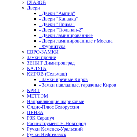
ГЛАЗОВ
Двери
- Двери "Ампир"
- Двери "Канадка"
- Двери "Прима"
- Двери "Тюльпан-2"
- Двери ламинированные
- Двери ламинированные г.Москва
- Фурнитура
ЕВРО-ЗАМКИ
Замки прочие
ЗЕНИТ Димитровград
КАЛУГА
КИРОВ (Сельмаш)
- Замки врезные Киров
- Замки накладные, гаражные Киров
КРИТ
МЕТТЭМ
Направляющие шариковые
Олдис-Плюс Белоруссия
ПЕНЗА
РЗК Сарапул
Росинструмент Н-Новгород
Ручки Каменск-Уральский
Ручки Нефтекамск