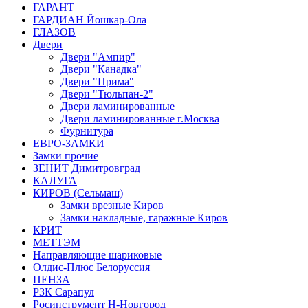
ГАРАНТ
ГАРДИАН Йошкар-Ола
ГЛАЗОВ
Двери
Двери "Ампир"
Двери "Канадка"
Двери "Прима"
Двери "Тюльпан-2"
Двери ламинированные
Двери ламинированные г.Москва
Фурнитура
ЕВРО-ЗАМКИ
Замки прочие
ЗЕНИТ Димитровград
КАЛУГА
КИРОВ (Сельмаш)
Замки врезные Киров
Замки накладные, гаражные Киров
КРИТ
МЕТТЭМ
Направляющие шариковые
Олдис-Плюс Белоруссия
ПЕНЗА
РЗК Сарапул
Росинструмент Н-Новгород