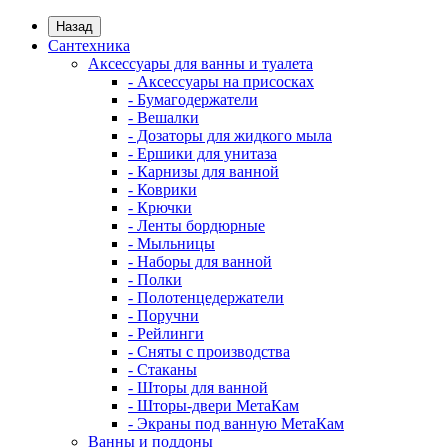
Назад
Сантехника
Аксессуары для ванны и туалета
- Аксессуары на присосках
- Бумагодержатели
- Вешалки
- Дозаторы для жидкого мыла
- Ершики для унитаза
- Карнизы для ванной
- Коврики
- Крючки
- Ленты бордюрные
- Мыльницы
- Наборы для ванной
- Полки
- Полотенцедержатели
- Поручни
- Рейлинги
- Сняты с производства
- Стаканы
- Шторы для ванной
- Шторы-двери МетаКам
- Экраны под ванную МетаКам
Ванны и поддоны