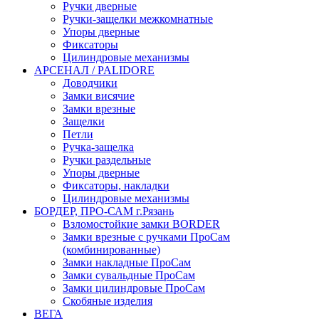
Ручки дверные
Ручки-защелки межкомнатные
Упоры дверные
Фиксаторы
Цилиндровые механизмы
АРСЕНАЛ / PALIDORE
Доводчики
Замки висячие
Замки врезные
Защелки
Петли
Ручка-защелка
Ручки раздельные
Упоры дверные
Фиксаторы, накладки
Цилиндровые механизмы
БОРДЕР, ПРО-САМ г.Рязань
Взломостойкие замки BORDER
Замки врезные с ручками ПроСам
(комбинированные)
Замки накладные ПроСам
Замки сувальдные ПроСам
Замки цилиндровые ПроСам
Скобяные изделия
ВЕГА