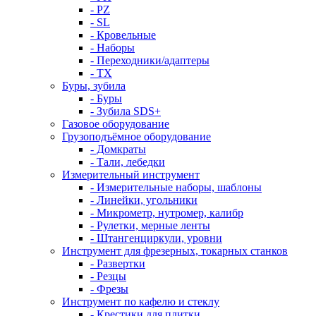
- PZ
- SL
- Кровельные
- Наборы
- Переходники/адаптеры
- ТX
Буры, зубила
- Буры
- Зубила SDS+
Газовое оборудование
Грузоподъёмное оборудование
- Домкраты
- Тали, лебедки
Измерительный инструмент
- Измерительные наборы, шаблоны
- Линейки, угольники
- Микрометр, нутромер, калибр
- Рулетки, мерные ленты
- Штангенциркули, уровни
Инструмент для фрезерных, токарных станков
- Развертки
- Резцы
- Фрезы
Инструмент по кафелю и стеклу
- Крестики для плитки