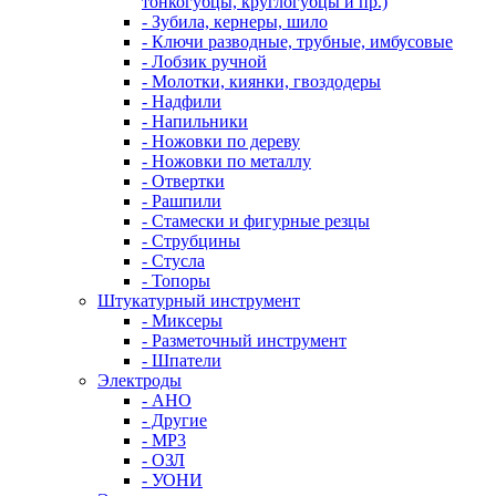
тонкогубцы, круглогубцы и пр.)
- Зубила, кернеры, шило
- Ключи разводные, трубные, имбусовые
- Лобзик ручной
- Молотки, киянки, гвоздодеры
- Надфили
- Напильники
- Ножовки по дереву
- Ножовки по металлу
- Отвертки
- Рашпили
- Стамески и фигурные резцы
- Струбцины
- Стусла
- Топоры
Штукатурный инструмент
- Миксеры
- Разметочный инструмент
- Шпатели
Электроды
- АНО
- Другие
- МР3
- ОЗЛ
- УОНИ