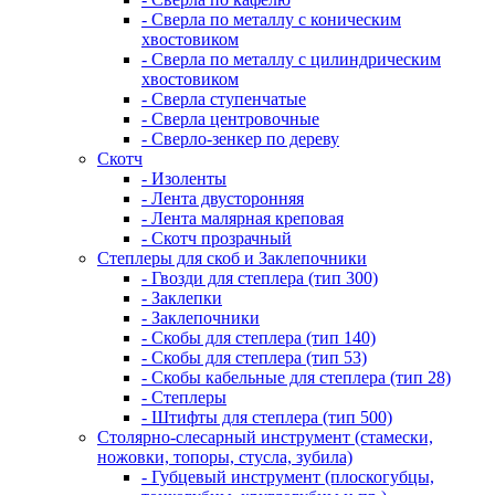
- Сверла по металлу с коническим
хвостовиком
- Сверла по металлу с цилиндрическим
хвостовиком
- Сверла ступенчатые
- Сверла центровочные
- Сверло-зенкер по дереву
Скотч
- Изоленты
- Лента двусторонняя
- Лента малярная креповая
- Скотч прозрачный
Степлеры для скоб и Заклепочники
- Гвозди для степлера (тип 300)
- Заклепки
- Заклепочники
- Скобы для степлера (тип 140)
- Скобы для степлера (тип 53)
- Скобы кабельные для степлера (тип 28)
- Степлеры
- Штифты для степлера (тип 500)
Столярно-слесарный инструмент (стамески,
ножовки, топоры, стусла, зубила)
- Губцевый инструмент (плоскогубцы,