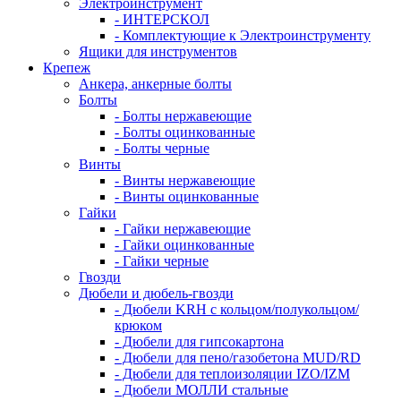
Электроинструмент
- ИНТЕРСКОЛ
- Комплектующие к Электроинструменту
Ящики для инструментов
Крепеж
Анкера, анкерные болты
Болты
- Болты нержавеющие
- Болты оцинкованные
- Болты черные
Винты
- Винты нержавеющие
- Винты оцинкованные
Гайки
- Гайки нержавеющие
- Гайки оцинкованные
- Гайки черные
Гвозди
Дюбели и дюбель-гвозди
- Дюбели KRH с кольцом/полукольцом/
крюком
- Дюбели для гипсокартона
- Дюбели для пено/газобетона MUD/RD
- Дюбели для теплоизоляции IZO/IZM
- Дюбели МОЛЛИ стальные