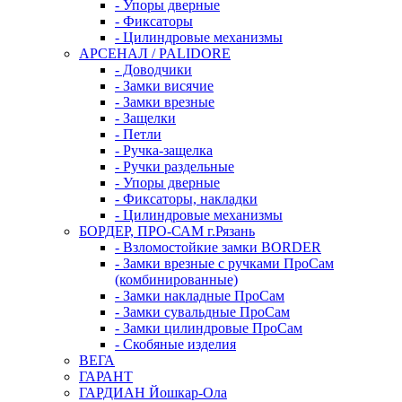
- Упоры дверные
- Фиксаторы
- Цилиндровые механизмы
АРСЕНАЛ / PALIDORE
- Доводчики
- Замки висячие
- Замки врезные
- Защелки
- Петли
- Ручка-защелка
- Ручки раздельные
- Упоры дверные
- Фиксаторы, накладки
- Цилиндровые механизмы
БОРДЕР, ПРО-САМ г.Рязань
- Взломостойкие замки BORDER
- Замки врезные с ручками ПроСам
(комбинированные)
- Замки накладные ПроСам
- Замки сувальдные ПроСам
- Замки цилиндровые ПроСам
- Скобяные изделия
ВЕГА
ГАРАНТ
ГАРДИАН Йошкар-Ола