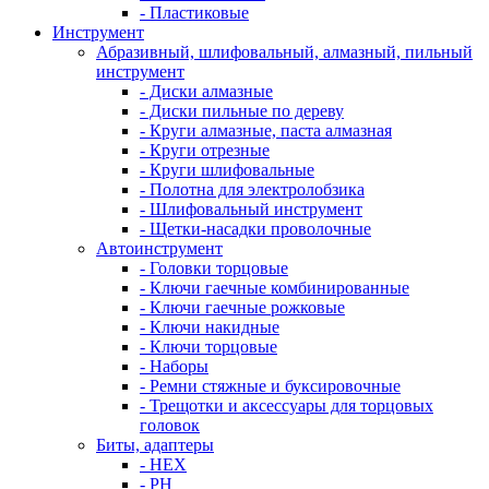
- Пластиковые
Инструмент
Абразивный, шлифовальный, алмазный, пильный
инструмент
- Диски алмазные
- Диски пильные по дереву
- Круги алмазные, паста алмазная
- Круги отрезные
- Круги шлифовальные
- Полотна для электролобзика
- Шлифовальный инструмент
- Щетки-насадки проволочные
Автоинструмент
- Головки торцовые
- Ключи гаечные комбинированные
- Ключи гаечные рожковые
- Ключи накидные
- Ключи торцовые
- Наборы
- Ремни стяжные и буксировочные
- Трещотки и аксессуары для торцовых
головок
Биты, адаптеры
- HEX
- PH