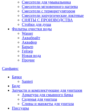
Смесители для умывальника
Смесители мгновенного нагрева
Смесители с терморегулятором
Смесители хирургические локтевые
СНЯТЫ С ПРОИЗВОДСТВА
Стойки для душа
Фильтры очистки воды
Wasser
Аквабрайт
Аквафор
Барьер
Гейзер
Новая вода
Прочие
Санфаянс
Бачки
Santeri
Биде
Запчасти и комплектующие для унитазов
Арматура для смывного бачка
Сиденья для унитаза
Сливы и манжеты для унитаза
Писсуары