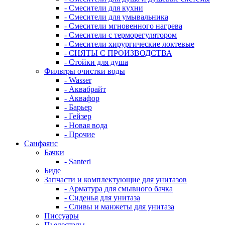
- Смесители для кухни
- Смесители для умывальника
- Смесители мгновенного нагрева
- Смесители с терморегулятором
- Смесители хирургические локтевые
- СНЯТЫ С ПРОИЗВОДСТВА
- Стойки для душа
Фильтры очистки воды
- Wasser
- Аквабрайт
- Аквафор
- Барьер
- Гейзер
- Новая вода
- Прочие
Санфаянс
Бачки
- Santeri
Биде
Запчасти и комплектующие для унитазов
- Арматура для смывного бачка
- Сиденья для унитаза
- Сливы и манжеты для унитаза
Писсуары
Пьедесталы