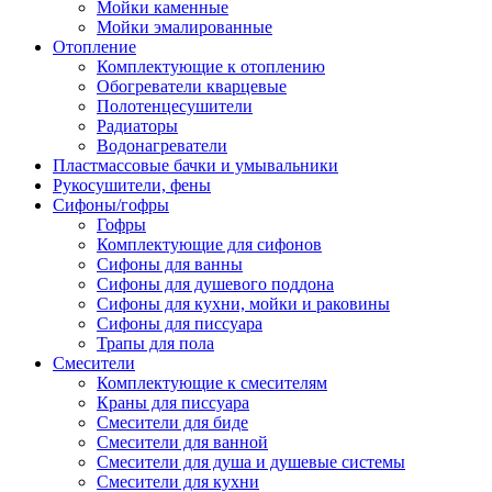
Мойки каменные
Мойки эмалированные
Отопление
Комплектующие к отоплению
Обогреватели кварцевые
Полотенцесушители
Радиаторы
Водонагреватели
Пластмассовые бачки и умывальники
Рукосушители, фены
Сифоны/гофры
Гофры
Комплектующие для сифонов
Сифоны для ванны
Сифоны для душевого поддона
Сифоны для кухни, мойки и раковины
Сифоны для писсуара
Трапы для пола
Смесители
Комплектующие к смесителям
Краны для писсуара
Смесители для биде
Смесители для ванной
Смесители для душа и душевые системы
Смесители для кухни