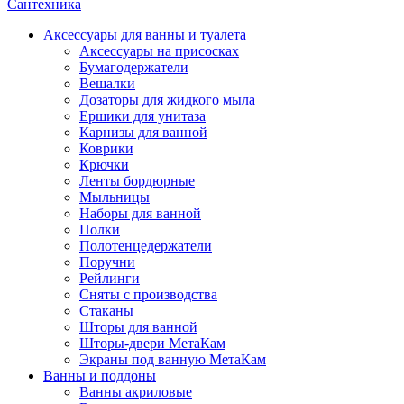
Сантехника
Аксессуары для ванны и туалета
Аксессуары на присосках
Бумагодержатели
Вешалки
Дозаторы для жидкого мыла
Ершики для унитаза
Карнизы для ванной
Коврики
Крючки
Ленты бордюрные
Мыльницы
Наборы для ванной
Полки
Полотенцедержатели
Поручни
Рейлинги
Сняты с производства
Стаканы
Шторы для ванной
Шторы-двери МетаКам
Экраны под ванную МетаКам
Ванны и поддоны
Ванны акриловые