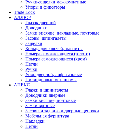
Ручки-защелки межкомнатные
Упоры и фиксаторы
Trade Lock
АЛЛЮР
Глазок дверной
Доводчики
Замки висячие, накладные, почтовые
Засовы, шпингалеты
Защелки
Кольца для ключей, магниты
Номера самоклеющиеся (золото)
Номера самоклеющиеся (хром)
Петли
Ручки
Упор дверной, лифт газовые
Цилиндровые механизмы
АПЕКС
Глазки и шпингалеты
Доводчики дверные
Замки висячие, почтовые
Замки врезные
Засовы и задвижки дверные цепочки
Мебельная фурнитура
Накладки
Петли