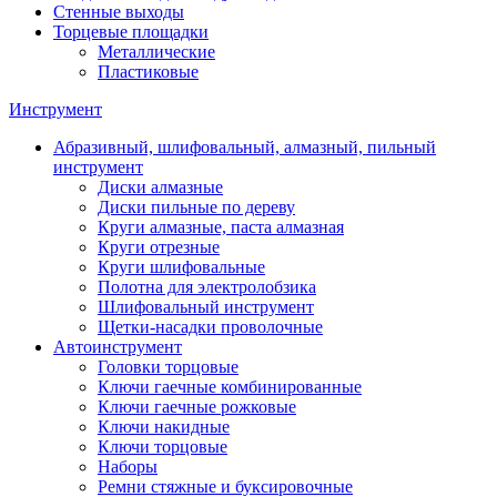
Стенные выходы
Торцевые площадки
Металлические
Пластиковые
Инструмент
Абразивный, шлифовальный, алмазный, пильный
инструмент
Диски алмазные
Диски пильные по дереву
Круги алмазные, паста алмазная
Круги отрезные
Круги шлифовальные
Полотна для электролобзика
Шлифовальный инструмент
Щетки-насадки проволочные
Автоинструмент
Головки торцовые
Ключи гаечные комбинированные
Ключи гаечные рожковые
Ключи накидные
Ключи торцовые
Наборы
Ремни стяжные и буксировочные