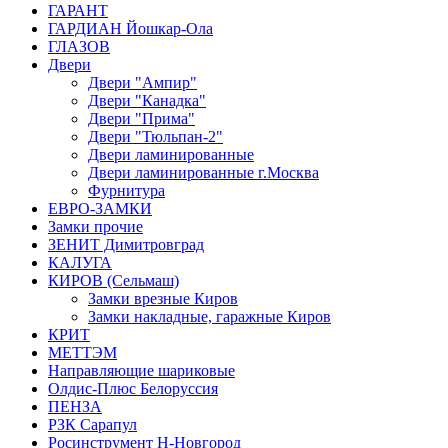
ГАРАНТ
ГАРДИАН Йошкар-Ола
ГЛАЗОВ
Двери
Двери "Ампир"
Двери "Канадка"
Двери "Прима"
Двери "Тюльпан-2"
Двери ламинированные
Двери ламинированные г.Москва
Фурнитура
ЕВРО-ЗАМКИ
Замки прочие
ЗЕНИТ Димитровград
КАЛУГА
КИРОВ (Сельмаш)
Замки врезные Киров
Замки накладные, гаражные Киров
КРИТ
МЕТТЭМ
Направляющие шариковые
Олдис-Плюс Белоруссия
ПЕНЗА
РЗК Сарапул
Росинструмент Н-Новгород