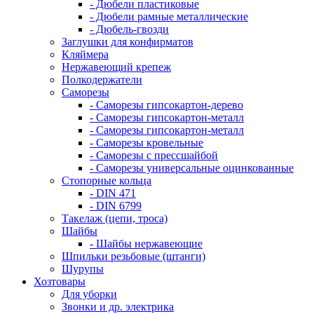
- Дюбели пластиковые
- Дюбели рамные металлические
- Дюбель-гвозди
Заглушки для конфирматов
Кляймера
Нержавеющий крепеж
Полкодержатели
Саморезы
- Саморезы гипсокартон-дерево
- Саморезы гипсокартон-металл
- Саморезы гипсокартон-металл
- Саморезы кровельные
- Саморезы с прессшайбой
- Саморезы универсальные оцинкованные
Стопорные кольца
- DIN 471
- DIN 6799
Такелаж (цепи, троса)
Шайбы
- Шайбы нержавеющие
Шпильки резьбовые (штанги)
Шурупы
Хозтовары
Для уборки
Звонки и др. электрика