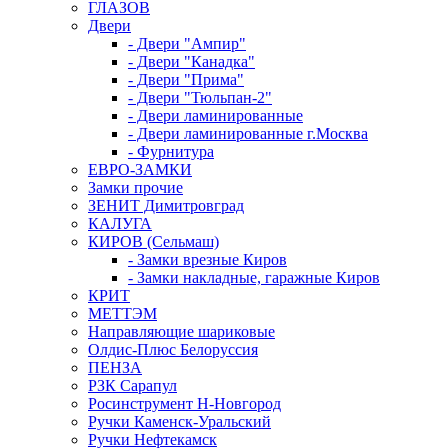
ГЛАЗОВ
Двери
- Двери "Ампир"
- Двери "Канадка"
- Двери "Прима"
- Двери "Тюльпан-2"
- Двери ламинированные
- Двери ламинированные г.Москва
- Фурнитура
ЕВРО-ЗАМКИ
Замки прочие
ЗЕНИТ Димитровград
КАЛУГА
КИРОВ (Сельмаш)
- Замки врезные Киров
- Замки накладные, гаражные Киров
КРИТ
МЕТТЭМ
Направляющие шариковые
Олдис-Плюс Белоруссия
ПЕНЗА
РЗК Сарапул
Росинструмент Н-Новгород
Ручки Каменск-Уральский
Ручки Нефтекамск