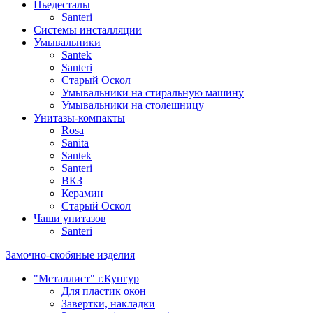
Пьедесталы
Santeri
Системы инсталляции
Умывальники
Santek
Santeri
Старый Оскол
Умывальники на стиральную машину
Умывальники на столешницу
Унитазы-компакты
Rosa
Sanita
Santek
Santeri
ВКЗ
Керамин
Старый Оскол
Чаши унитазов
Santeri
Замочно-скобяные изделия
"Металлист" г.Кунгур
Для пластик окон
Завертки, накладки