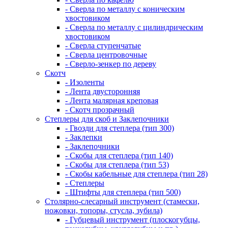
- Сверла по металлу с коническим
хвостовиком
- Сверла по металлу с цилиндрическим
хвостовиком
- Сверла ступенчатые
- Сверла центровочные
- Сверло-зенкер по дереву
Скотч
- Изоленты
- Лента двусторонняя
- Лента малярная креповая
- Скотч прозрачный
Степлеры для скоб и Заклепочники
- Гвозди для степлера (тип 300)
- Заклепки
- Заклепочники
- Скобы для степлера (тип 140)
- Скобы для степлера (тип 53)
- Скобы кабельные для степлера (тип 28)
- Степлеры
- Штифты для степлера (тип 500)
Столярно-слесарный инструмент (стамески,
ножовки, топоры, стусла, зубила)
- Губцевый инструмент (плоскогубцы,