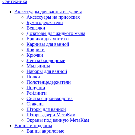
Сантехника
Аксессуары для ванны и туалета
Аксессуары на присосках
Бумагодержатели
Вешалки
Дозаторы для жидкого мыла
Ершики для унитаза
Карнизы для ванной
Коврики
Крючки
Ленты бордюрные
Мыльницы
Наборы для ванной
Полки
Полотенцедержатели
Поручни
Рейлинги
Сняты с производства
Стаканы
Шторы для ванной
Шторы-двери МетаКам
Экраны под ванную МетаКам
Ванны и поддоны
Ванны акриловые