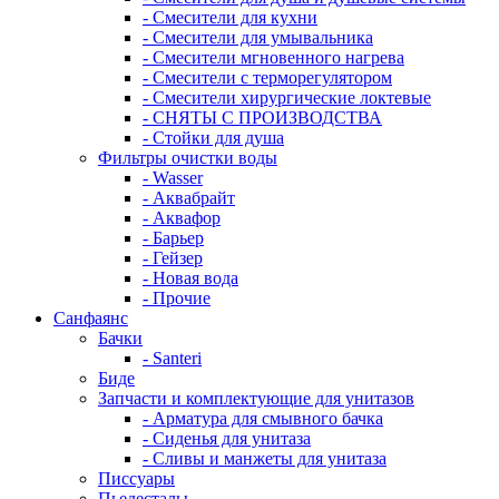
- Смесители для кухни
- Смесители для умывальника
- Смесители мгновенного нагрева
- Смесители с терморегулятором
- Смесители хирургические локтевые
- СНЯТЫ С ПРОИЗВОДСТВА
- Стойки для душа
Фильтры очистки воды
- Wasser
- Аквабрайт
- Аквафор
- Барьер
- Гейзер
- Новая вода
- Прочие
Санфаянс
Бачки
- Santeri
Биде
Запчасти и комплектующие для унитазов
- Арматура для смывного бачка
- Сиденья для унитаза
- Сливы и манжеты для унитаза
Писсуары
Пьедесталы