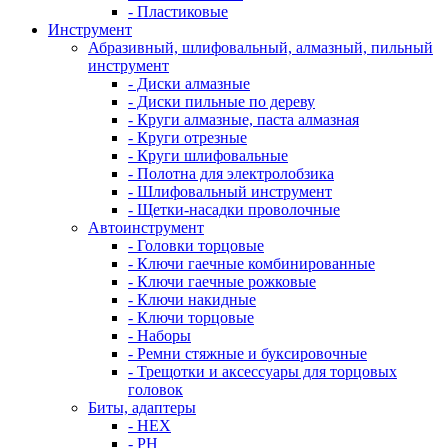
- Пластиковые
Инструмент
Абразивный, шлифовальный, алмазный, пильный
инструмент
- Диски алмазные
- Диски пильные по дереву
- Круги алмазные, паста алмазная
- Круги отрезные
- Круги шлифовальные
- Полотна для электролобзика
- Шлифовальный инструмент
- Щетки-насадки проволочные
Автоинструмент
- Головки торцовые
- Ключи гаечные комбинированные
- Ключи гаечные рожковые
- Ключи накидные
- Ключи торцовые
- Наборы
- Ремни стяжные и буксировочные
- Трещотки и аксессуары для торцовых
головок
Биты, адаптеры
- HEX
- PH