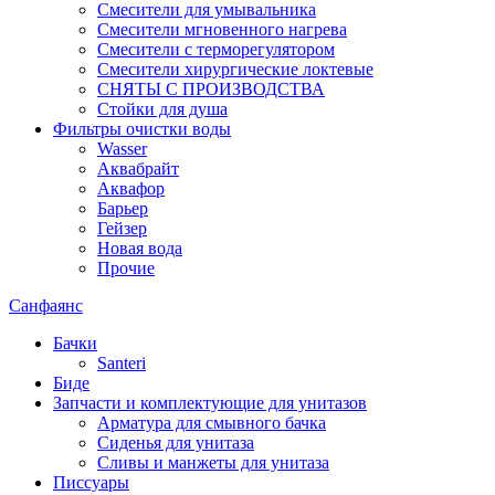
Смесители для умывальника
Смесители мгновенного нагрева
Смесители с терморегулятором
Смесители хирургические локтевые
СНЯТЫ С ПРОИЗВОДСТВА
Стойки для душа
Фильтры очистки воды
Wasser
Аквабрайт
Аквафор
Барьер
Гейзер
Новая вода
Прочие
Санфаянс
Бачки
Santeri
Биде
Запчасти и комплектующие для унитазов
Арматура для смывного бачка
Сиденья для унитаза
Сливы и манжеты для унитаза
Писсуары