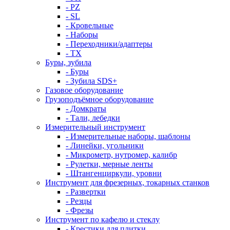
- PZ
- SL
- Кровельные
- Наборы
- Переходники/адаптеры
- ТX
Буры, зубила
- Буры
- Зубила SDS+
Газовое оборудование
Грузоподъёмное оборудование
- Домкраты
- Тали, лебедки
Измерительный инструмент
- Измерительные наборы, шаблоны
- Линейки, угольники
- Микрометр, нутромер, калибр
- Рулетки, мерные ленты
- Штангенциркули, уровни
Инструмент для фрезерных, токарных станков
- Развертки
- Резцы
- Фрезы
Инструмент по кафелю и стеклу
- Крестики для плитки