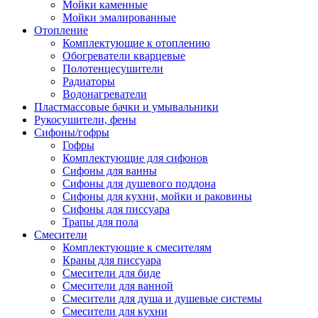
Мойки каменные
Мойки эмалированные
Отопление
Комплектующие к отоплению
Обогреватели кварцевые
Полотенцесушители
Радиаторы
Водонагреватели
Пластмассовые бачки и умывальники
Рукосушители, фены
Сифоны/гофры
Гофры
Комплектующие для сифонов
Сифоны для ванны
Сифоны для душевого поддона
Сифоны для кухни, мойки и раковины
Сифоны для писсуара
Трапы для пола
Смесители
Комплектующие к смесителям
Краны для писсуара
Смесители для биде
Смесители для ванной
Смесители для душа и душевые системы
Смесители для кухни