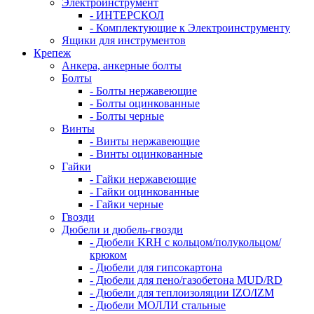
Электроинструмент
- ИНТЕРСКОЛ
- Комплектующие к Электроинструменту
Ящики для инструментов
Крепеж
Анкера, анкерные болты
Болты
- Болты нержавеющие
- Болты оцинкованные
- Болты черные
Винты
- Винты нержавеющие
- Винты оцинкованные
Гайки
- Гайки нержавеющие
- Гайки оцинкованные
- Гайки черные
Гвозди
Дюбели и дюбель-гвозди
- Дюбели KRH с кольцом/полукольцом/
крюком
- Дюбели для гипсокартона
- Дюбели для пено/газобетона MUD/RD
- Дюбели для теплоизоляции IZO/IZM
- Дюбели МОЛЛИ стальные