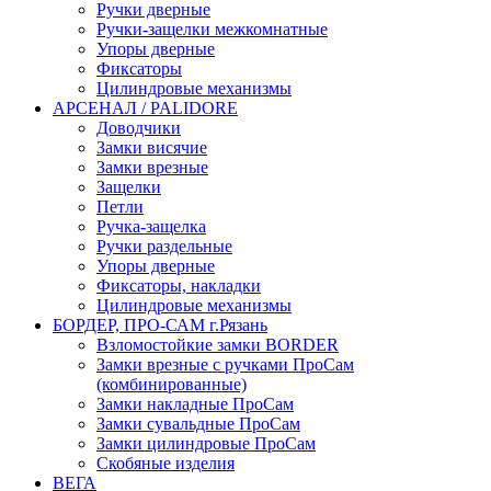
Ручки дверные
Ручки-защелки межкомнатные
Упоры дверные
Фиксаторы
Цилиндровые механизмы
АРСЕНАЛ / PALIDORE
Доводчики
Замки висячие
Замки врезные
Защелки
Петли
Ручка-защелка
Ручки раздельные
Упоры дверные
Фиксаторы, накладки
Цилиндровые механизмы
БОРДЕР, ПРО-САМ г.Рязань
Взломостойкие замки BORDER
Замки врезные с ручками ПроСам
(комбинированные)
Замки накладные ПроСам
Замки сувальдные ПроСам
Замки цилиндровые ПроСам
Скобяные изделия
ВЕГА