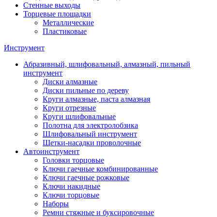
Стенные выходы
Торцевые площадки
Металлические
Пластиковые
Инструмент
Абразивный, шлифовальный, алмазный, пильный
инструмент
Диски алмазные
Диски пильные по дереву
Круги алмазные, паста алмазная
Круги отрезные
Круги шлифовальные
Полотна для электролобзика
Шлифовальный инструмент
Щетки-насадки проволочные
Автоинструмент
Головки торцовые
Ключи гаечные комбинированные
Ключи гаечные рожковые
Ключи накидные
Ключи торцовые
Наборы
Ремни стяжные и буксировочные