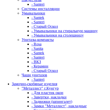
- Santeri
Системы инсталляции
Умывальники
- Santek
- Santeri
- Старый Оскол
- Умывальники на стиральную машину
- Умывальники на столешницу
Унитазы-компакты
- Rosa
- Sanita
- Santek
- Santeri
- ВКЗ
- Керамин
- Старый Оскол
Чаши унитазов
- Santeri
Замочно-скобяные изделия
"Металлист" г.Кунгур
- Для пластик окон
- Завертки, накладки
- Задвижки (шпингалет)
- Замки "Металлист", накладные