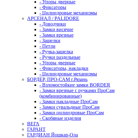
- Упоры дверные
- Фиксаторы
- Цилиндровые механизмы
АРСЕНАЛ / PALIDORE
- Доводчики
- Замки висячие
- Замки врезные
- Защелки
- Петли
- Ручка-защелка
- Ручки раздельные
- Упоры дверные
- Фиксаторы, накладки
- Цилиндровые механизмы
БОРДЕР, ПРО-САМ г.Рязань
- Взломостойкие замки BORDER
- Замки врезные с ручками ПроСам
(комбинированные)
- Замки накладные ПроСам
- Замки сувальдные ПроСам
- Замки цилиндровые ПроСам
- Скобяные изделия
ВЕГА
ГАРАНТ
ГАРДИАН Йошкар-Ола