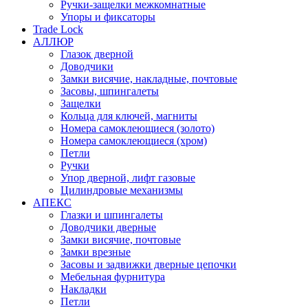
Ручки-защелки межкомнатные
Упоры и фиксаторы
Trade Lock
АЛЛЮР
Глазок дверной
Доводчики
Замки висячие, накладные, почтовые
Засовы, шпингалеты
Защелки
Кольца для ключей, магниты
Номера самоклеющиеся (золото)
Номера самоклеющиеся (хром)
Петли
Ручки
Упор дверной, лифт газовые
Цилиндровые механизмы
АПЕКС
Глазки и шпингалеты
Доводчики дверные
Замки висячие, почтовые
Замки врезные
Засовы и задвижки дверные цепочки
Мебельная фурнитура
Накладки
Петли