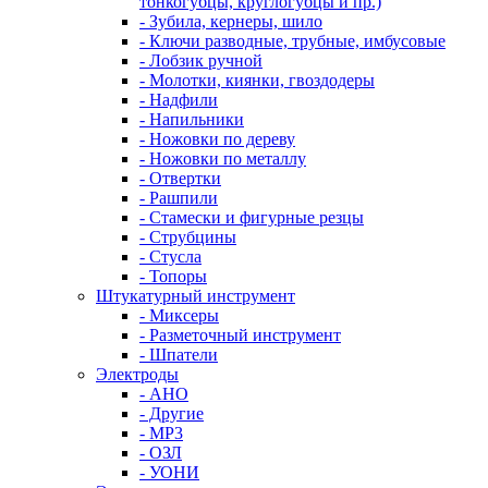
тонкогубцы, круглогубцы и пр.)
- Зубила, кернеры, шило
- Ключи разводные, трубные, имбусовые
- Лобзик ручной
- Молотки, киянки, гвоздодеры
- Надфили
- Напильники
- Ножовки по дереву
- Ножовки по металлу
- Отвертки
- Рашпили
- Стамески и фигурные резцы
- Струбцины
- Стусла
- Топоры
Штукатурный инструмент
- Миксеры
- Разметочный инструмент
- Шпатели
Электроды
- АНО
- Другие
- МР3
- ОЗЛ
- УОНИ