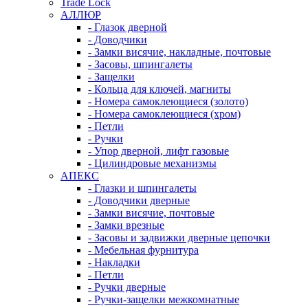
Trade Lock
АЛЛЮР
- Глазок дверной
- Доводчики
- Замки висячие, накладные, почтовые
- Засовы, шпингалеты
- Защелки
- Кольца для ключей, магниты
- Номера самоклеющиеся (золото)
- Номера самоклеющиеся (хром)
- Петли
- Ручки
- Упор дверной, лифт газовые
- Цилиндровые механизмы
АПЕКС
- Глазки и шпингалеты
- Доводчики дверные
- Замки висячие, почтовые
- Замки врезные
- Засовы и задвижки дверные цепочки
- Мебельная фурнитура
- Накладки
- Петли
- Ручки дверные
- Ручки-защелки межкомнатные