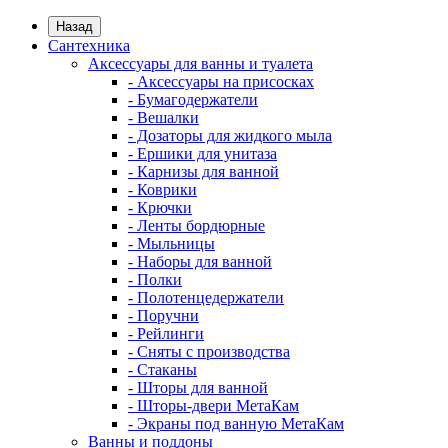
Назад
Сантехника
Аксессуары для ванны и туалета
- Аксессуары на присосках
- Бумагодержатели
- Вешалки
- Дозаторы для жидкого мыла
- Ершики для унитаза
- Карнизы для ванной
- Коврики
- Крючки
- Ленты бордюрные
- Мыльницы
- Наборы для ванной
- Полки
- Полотенцедержатели
- Поручни
- Рейлинги
- Сняты с производства
- Стаканы
- Шторы для ванной
- Шторы-двери МетаКам
- Экраны под ванную МетаКам
Ванны и поддоны