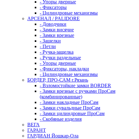
- Упоры дверные
- Фиксаторы
- Цилиндровые механизмы
АРСЕНАЛ / PALIDORE
- Доводчики
- Замки висячие
- Замки врезные
- Защелки
- Петли
- Ручка-защелка
- Ручки раздельные
- Упоры дверные
- Фиксаторы, накладки
- Цилиндровые механизмы
БОРДЕР, ПРО-САМ г.Рязань
- Взломостойкие замки BORDER
- Замки врезные с ручками ПроСам
(комбинированные)
- Замки накладные ПроСам
- Замки сувальдные ПроСам
- Замки цилиндровые ПроСам
- Скобяные изделия
ВЕГА
ГАРАНТ
ГАРДИАН Йошкар-Ола