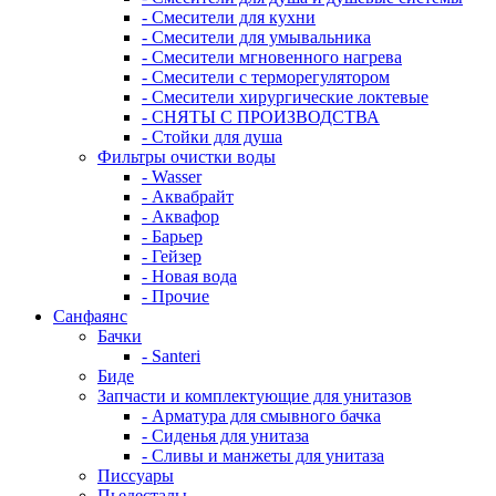
- Смесители для кухни
- Смесители для умывальника
- Смесители мгновенного нагрева
- Смесители с терморегулятором
- Смесители хирургические локтевые
- СНЯТЫ С ПРОИЗВОДСТВА
- Стойки для душа
Фильтры очистки воды
- Wasser
- Аквабрайт
- Аквафор
- Барьер
- Гейзер
- Новая вода
- Прочие
Санфаянс
Бачки
- Santeri
Биде
Запчасти и комплектующие для унитазов
- Арматура для смывного бачка
- Сиденья для унитаза
- Сливы и манжеты для унитаза
Писсуары
Пьедесталы