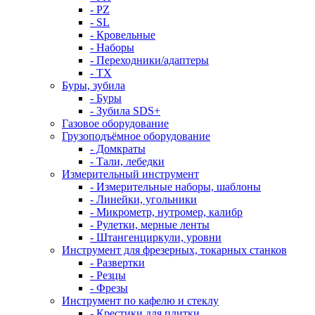
- PZ
- SL
- Кровельные
- Наборы
- Переходники/адаптеры
- ТX
Буры, зубила
- Буры
- Зубила SDS+
Газовое оборудование
Грузоподъёмное оборудование
- Домкраты
- Тали, лебедки
Измерительный инструмент
- Измерительные наборы, шаблоны
- Линейки, угольники
- Микрометр, нутромер, калибр
- Рулетки, мерные ленты
- Штангенциркули, уровни
Инструмент для фрезерных, токарных станков
- Развертки
- Резцы
- Фрезы
Инструмент по кафелю и стеклу
- Крестики для плитки