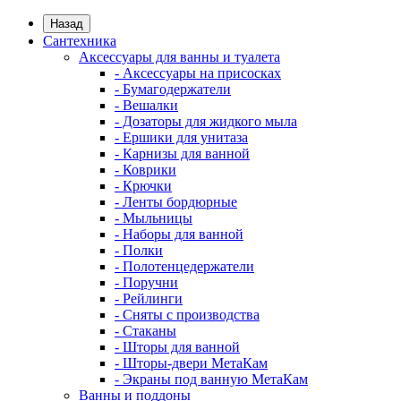
Назад
Сантехника
Аксессуары для ванны и туалета
- Аксессуары на присосках
- Бумагодержатели
- Вешалки
- Дозаторы для жидкого мыла
- Ершики для унитаза
- Карнизы для ванной
- Коврики
- Крючки
- Ленты бордюрные
- Мыльницы
- Наборы для ванной
- Полки
- Полотенцедержатели
- Поручни
- Рейлинги
- Сняты с производства
- Стаканы
- Шторы для ванной
- Шторы-двери МетаКам
- Экраны под ванную МетаКам
Ванны и поддоны