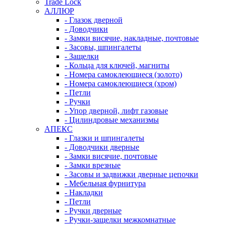
Trade Lock
АЛЛЮР
- Глазок дверной
- Доводчики
- Замки висячие, накладные, почтовые
- Засовы, шпингалеты
- Защелки
- Кольца для ключей, магниты
- Номера самоклеющиеся (золото)
- Номера самоклеющиеся (хром)
- Петли
- Ручки
- Упор дверной, лифт газовые
- Цилиндровые механизмы
АПЕКС
- Глазки и шпингалеты
- Доводчики дверные
- Замки висячие, почтовые
- Замки врезные
- Засовы и задвижки дверные цепочки
- Мебельная фурнитура
- Накладки
- Петли
- Ручки дверные
- Ручки-защелки межкомнатные