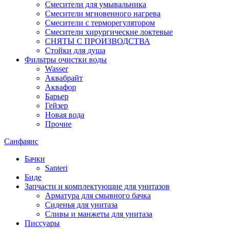
Смесители для умывальника
Смесители мгновенного нагрева
Смесители с терморегулятором
Смесители хирургические локтевые
СНЯТЫ С ПРОИЗВОДСТВА
Стойки для душа
Фильтры очистки воды
Wasser
Аквабрайт
Аквафор
Барьер
Гейзер
Новая вода
Прочие
Санфаянс
Бачки
Santeri
Биде
Запчасти и комплектующие для унитазов
Арматура для смывного бачка
Сиденья для унитаза
Сливы и манжеты для унитаза
Писсуары