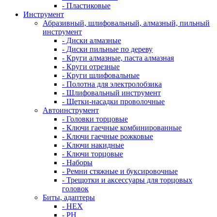
- Пластиковые
Инструмент
Абразивный, шлифовальный, алмазный, пильный
инструмент
- Диски алмазные
- Диски пильные по дереву
- Круги алмазные, паста алмазная
- Круги отрезные
- Круги шлифовальные
- Полотна для электролобзика
- Шлифовальный инструмент
- Щетки-насадки проволочные
Автоинструмент
- Головки торцовые
- Ключи гаечные комбинированные
- Ключи гаечные рожковые
- Ключи накидные
- Ключи торцовые
- Наборы
- Ремни стяжные и буксировочные
- Трещотки и аксессуары для торцовых
головок
Биты, адаптеры
- HEX
- PH