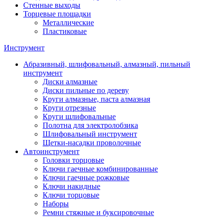
Стенные выходы
Торцевые площадки
Металлические
Пластиковые
Инструмент
Абразивный, шлифовальный, алмазный, пильный
инструмент
Диски алмазные
Диски пильные по дереву
Круги алмазные, паста алмазная
Круги отрезные
Круги шлифовальные
Полотна для электролобзика
Шлифовальный инструмент
Щетки-насадки проволочные
Автоинструмент
Головки торцовые
Ключи гаечные комбинированные
Ключи гаечные рожковые
Ключи накидные
Ключи торцовые
Наборы
Ремни стяжные и буксировочные