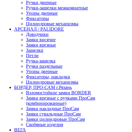
Ручки дверные
Ручки-защелки межкомнатные
Упоры дверные
Фиксаторы
Цилиндровые механизмы
АРСЕНАЛ / PALIDORE
Доводчики
Замки висячие
Замки врезные
Защелки
Петли
Ручка-защелка
Ручки раздельные
Упоры дверные
Фиксаторы, накладки
Цилиндровые механизмы
БОРДЕР, ПРО-САМ г.Рязань
Взломостойкие замки BORDER
Замки врезные с ручками ПроСам
(комбинированные)
Замки накладные ПроСам
Замки сувальдные ПроСам
Замки цилиндровые ПроСам
Скобяные изделия
ВЕГА