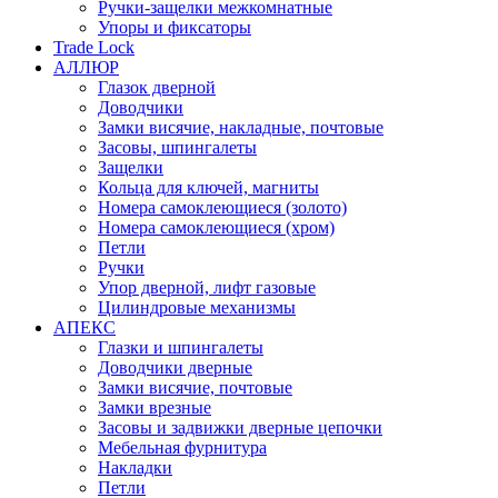
Ручки-защелки межкомнатные
Упоры и фиксаторы
Trade Lock
АЛЛЮР
Глазок дверной
Доводчики
Замки висячие, накладные, почтовые
Засовы, шпингалеты
Защелки
Кольца для ключей, магниты
Номера самоклеющиеся (золото)
Номера самоклеющиеся (хром)
Петли
Ручки
Упор дверной, лифт газовые
Цилиндровые механизмы
АПЕКС
Глазки и шпингалеты
Доводчики дверные
Замки висячие, почтовые
Замки врезные
Засовы и задвижки дверные цепочки
Мебельная фурнитура
Накладки
Петли