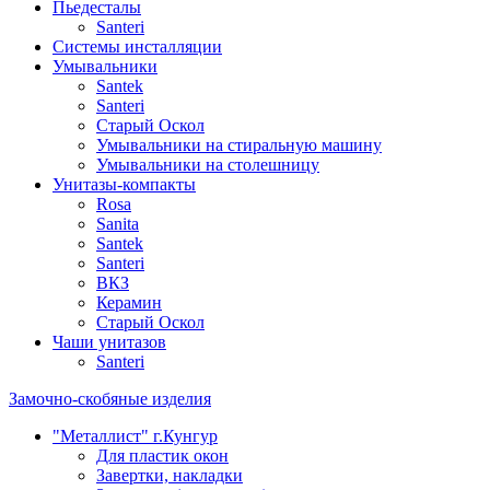
Пьедесталы
Santeri
Системы инсталляции
Умывальники
Santek
Santeri
Старый Оскол
Умывальники на стиральную машину
Умывальники на столешницу
Унитазы-компакты
Rosa
Sanita
Santek
Santeri
ВКЗ
Керамин
Старый Оскол
Чаши унитазов
Santeri
Замочно-скобяные изделия
"Металлист" г.Кунгур
Для пластик окон
Завертки, накладки