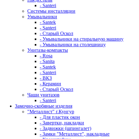
- Santeri
Системы инсталляции
Умывальники
- Santek
- Santeri
- Старый Оскол
- Умывальники на стиральную машину
- Умывальники на столешницу
Унитазы-компакты
- Rosa
- Sanita
- Santek
- Santeri
- ВКЗ
- Керамин
- Старый Оскол
Чаши унитазов
- Santeri
Замочно-скобяные изделия
"Металлист" г.Кунгур
- Для пластик окон
- Завертки, накладки
- Задвижки (шпингалет)
- Замки "Металлист", накладные