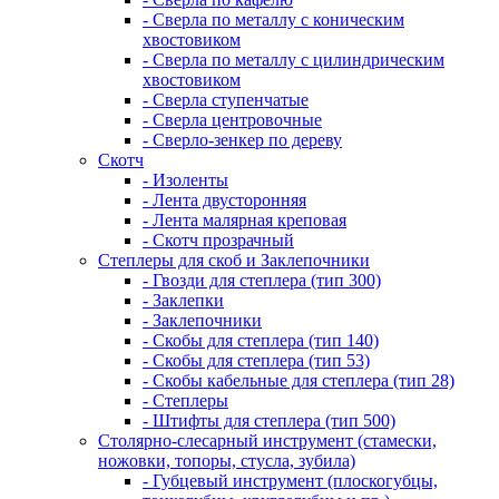
- Сверла по металлу с коническим
хвостовиком
- Сверла по металлу с цилиндрическим
хвостовиком
- Сверла ступенчатые
- Сверла центровочные
- Сверло-зенкер по дереву
Скотч
- Изоленты
- Лента двусторонняя
- Лента малярная креповая
- Скотч прозрачный
Степлеры для скоб и Заклепочники
- Гвозди для степлера (тип 300)
- Заклепки
- Заклепочники
- Скобы для степлера (тип 140)
- Скобы для степлера (тип 53)
- Скобы кабельные для степлера (тип 28)
- Степлеры
- Штифты для степлера (тип 500)
Столярно-слесарный инструмент (стамески,
ножовки, топоры, стусла, зубила)
- Губцевый инструмент (плоскогубцы,