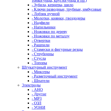
тонкогубцы, круглогубцы и пр.)
- Зубила, кернеры, шило
- Ключи разводные, трубные, имбусовые
- Лобзик ручной
- Молотки, киянки, гвоздодеры
- Надфили
- Напильники
- Ножовки по дереву
- Ножовки по металлу
- Отвертки
- Рашпили
- Стамески и фигурные резцы
- Струбцины
- Стусла
- Топоры
Штукатурный инструмент
- Миксеры
- Разметочный инструмент
- Шпатели
Электроды
- АНО
- Другие
- МР3
- ОЗЛ
- УОНИ