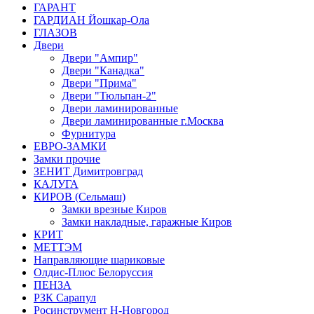
ГАРАНТ
ГАРДИАН Йошкар-Ола
ГЛАЗОВ
Двери
Двери "Ампир"
Двери "Канадка"
Двери "Прима"
Двери "Тюльпан-2"
Двери ламинированные
Двери ламинированные г.Москва
Фурнитура
ЕВРО-ЗАМКИ
Замки прочие
ЗЕНИТ Димитровград
КАЛУГА
КИРОВ (Сельмаш)
Замки врезные Киров
Замки накладные, гаражные Киров
КРИТ
МЕТТЭМ
Направляющие шариковые
Олдис-Плюс Белоруссия
ПЕНЗА
РЗК Сарапул
Росинструмент Н-Новгород