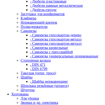
- Дюбели пластиковые
- Дюбели рамные металлические
- Дюбель-гвозди
Заглушки для конфирматов
Кляймера
Нержавеющий крепеж
Полкодержатели
Саморезы
- Саморезы гипсокартон-дерево
- Саморезы гипсокартон-металл
- Саморезы гипсокартон-металл
- Саморезы кровельные
- Саморезы с прессшайбой
- Саморезы универсальные оцинкованные
Стопорные кольца
- DIN 471
- DIN 6799
Такелаж (цепи, троса)
Шайбы
- Шайбы нержавеющие
Шпильки резьбовые (штанги)
Шурупы
Хозтовары
Для уборки
Звонки и др. электрика