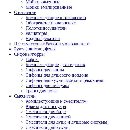
Мойки каменные
Мойки эмалированные
Отопление
Комплектующие к отоплению
Обогреватели кварцевые
Полотенцесушители
Радиаторы
Водонагреватели
Пластмассовые бачки и умывальники
Рукосушители, фены
Сифоны/гофры
Гофры
Комплектующие для сифонов
Сифоны для ванны
Сифоны для душевого поддона
Сифоны для кухни, мойки и раковины
Сифоны для писсуара
Трапы для пола
Смесители
Комплектующие к смесителям
Краны для писсуара
Смесители для биде
Смесители для ванной
Смесители для душа и душевые системы
Смесители для кухни