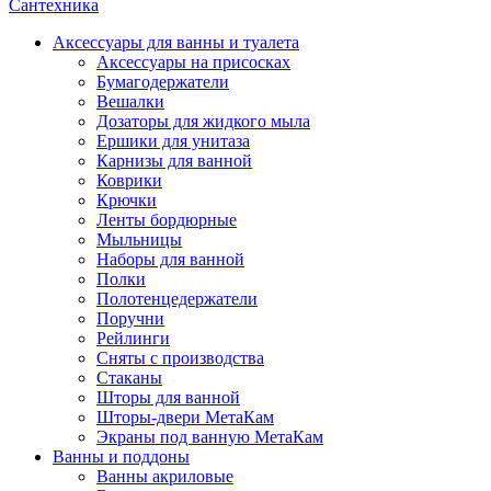
Сантехника
Аксессуары для ванны и туалета
Аксессуары на присосках
Бумагодержатели
Вешалки
Дозаторы для жидкого мыла
Ершики для унитаза
Карнизы для ванной
Коврики
Крючки
Ленты бордюрные
Мыльницы
Наборы для ванной
Полки
Полотенцедержатели
Поручни
Рейлинги
Сняты с производства
Стаканы
Шторы для ванной
Шторы-двери МетаКам
Экраны под ванную МетаКам
Ванны и поддоны
Ванны акриловые