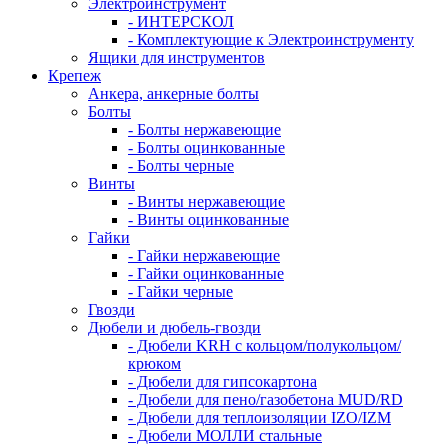
Электроинструмент
- ИНТЕРСКОЛ
- Комплектующие к Электроинструменту
Ящики для инструментов
Крепеж
Анкера, анкерные болты
Болты
- Болты нержавеющие
- Болты оцинкованные
- Болты черные
Винты
- Винты нержавеющие
- Винты оцинкованные
Гайки
- Гайки нержавеющие
- Гайки оцинкованные
- Гайки черные
Гвозди
Дюбели и дюбель-гвозди
- Дюбели KRH с кольцом/полукольцом/
крюком
- Дюбели для гипсокартона
- Дюбели для пено/газобетона MUD/RD
- Дюбели для теплоизоляции IZO/IZM
- Дюбели МОЛЛИ стальные