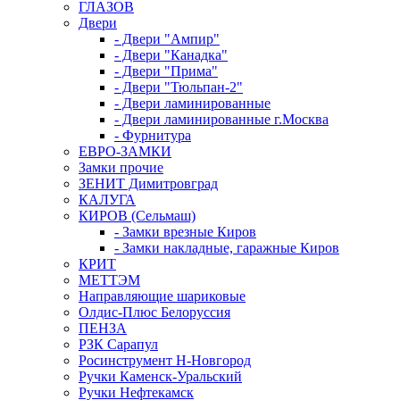
ГЛАЗОВ
Двери
- Двери "Ампир"
- Двери "Канадка"
- Двери "Прима"
- Двери "Тюльпан-2"
- Двери ламинированные
- Двери ламинированные г.Москва
- Фурнитура
ЕВРО-ЗАМКИ
Замки прочие
ЗЕНИТ Димитровград
КАЛУГА
КИРОВ (Сельмаш)
- Замки врезные Киров
- Замки накладные, гаражные Киров
КРИТ
МЕТТЭМ
Направляющие шариковые
Олдис-Плюс Белоруссия
ПЕНЗА
РЗК Сарапул
Росинструмент Н-Новгород
Ручки Каменск-Уральский
Ручки Нефтекамск