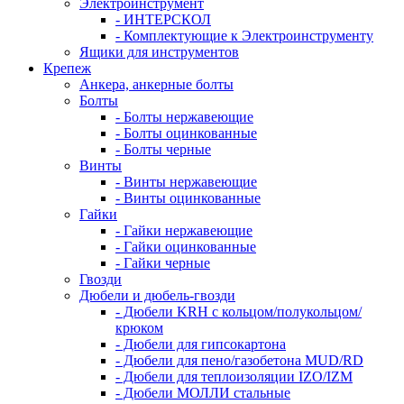
Электроинструмент
- ИНТЕРСКОЛ
- Комплектующие к Электроинструменту
Ящики для инструментов
Крепеж
Анкера, анкерные болты
Болты
- Болты нержавеющие
- Болты оцинкованные
- Болты черные
Винты
- Винты нержавеющие
- Винты оцинкованные
Гайки
- Гайки нержавеющие
- Гайки оцинкованные
- Гайки черные
Гвозди
Дюбели и дюбель-гвозди
- Дюбели KRH с кольцом/полукольцом/
крюком
- Дюбели для гипсокартона
- Дюбели для пено/газобетона MUD/RD
- Дюбели для теплоизоляции IZO/IZM
- Дюбели МОЛЛИ стальные