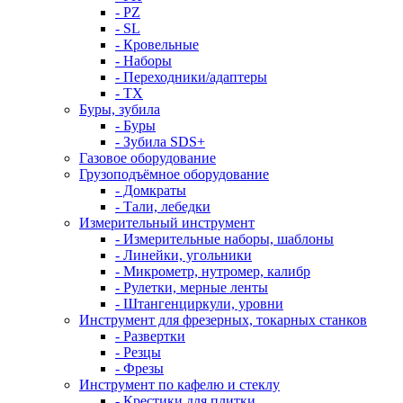
- PZ
- SL
- Кровельные
- Наборы
- Переходники/адаптеры
- ТX
Буры, зубила
- Буры
- Зубила SDS+
Газовое оборудование
Грузоподъёмное оборудование
- Домкраты
- Тали, лебедки
Измерительный инструмент
- Измерительные наборы, шаблоны
- Линейки, угольники
- Микрометр, нутромер, калибр
- Рулетки, мерные ленты
- Штангенциркули, уровни
Инструмент для фрезерных, токарных станков
- Развертки
- Резцы
- Фрезы
Инструмент по кафелю и стеклу
- Крестики для плитки