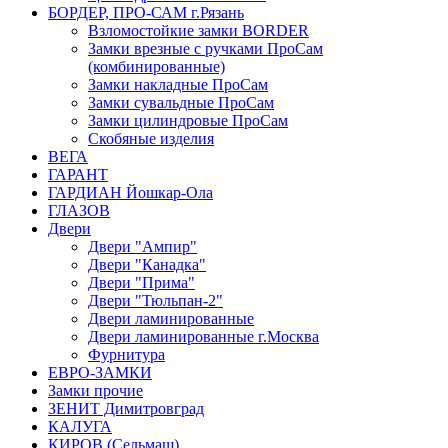
БОРДЕР, ПРО-САМ г.Рязань
Взломостойкие замки BORDER
Замки врезные с ручками ПроСам
(комбинированные)
Замки накладные ПроСам
Замки сувальдные ПроСам
Замки цилиндровые ПроСам
Скобяные изделия
ВЕГА
ГАРАНТ
ГАРДИАН Йошкар-Ола
ГЛАЗОВ
Двери
Двери "Ампир"
Двери "Канадка"
Двери "Прима"
Двери "Тюльпан-2"
Двери ламинированные
Двери ламинированные г.Москва
Фурнитура
ЕВРО-ЗАМКИ
Замки прочие
ЗЕНИТ Димитровград
КАЛУГА
КИРОВ (Сельмаш)