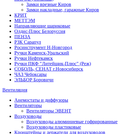
Замки врезные Киров
Замки накладные, гаражные Киров
КРИТ
МЕТТЭМ
Направляющие шариковые
Олдис-Плюс Белоруссия
ПЕНЗА
РЗК Сарапул
Росинструмент Н-Новгород
Ручки Каменск-Уральский
Ручки Нефтекамск
Ручки ПКФ "Литейщик-Плюс" (Реж)
СОБОЛЬ, СЕНАТ г.Новосибирск
ЧАЗ Чебоксары
ЭЛЬБОР Боровичи
Вентиляция
Анемостаты и диффузоры
Вентиляторы
Вентиляторы ЭВЕНТ
Воздуховоды
Воздуховоды алюминиевые гофрированные
Воздуховоды пластиковые
Кронштейны и держатели для воздуховодов