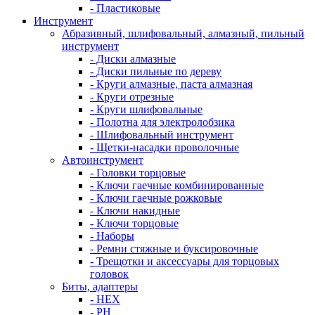
- Пластиковые
Инструмент
Абразивный, шлифовальный, алмазный, пильный
инструмент
- Диски алмазные
- Диски пильные по дереву
- Круги алмазные, паста алмазная
- Круги отрезные
- Круги шлифовальные
- Полотна для электролобзика
- Шлифовальный инструмент
- Щетки-насадки проволочные
Автоинструмент
- Головки торцовые
- Ключи гаечные комбинированные
- Ключи гаечные рожковые
- Ключи накидные
- Ключи торцовые
- Наборы
- Ремни стяжные и буксировочные
- Трещотки и аксессуары для торцовых
головок
Биты, адаптеры
- HEX
- PH