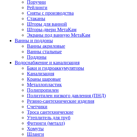
Поручни
Рейлинги
Сняты с производства
Стаканы
Шторы для ванной
Шторы-двери МетаКам
Экраны под ванную МетаКам
Ванны и поддоны
Ванны акриловые
Ванны стальные
Поддоны
Водоснабжение и канализация
Баки и гидроаккумуляторы
Канализация
Краны шаровые
Металлопластик
Полипропилен
Полиэтилен низкого давления (ПНД)
Резино-сантехнические изделия
Счетчики
Троса сантехнические
Утеплитель для труб
Фитинги (металл)
Хомуты
Шланги