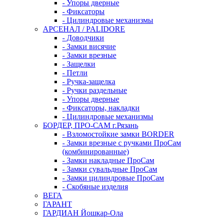
- Упоры дверные
- Фиксаторы
- Цилиндровые механизмы
АРСЕНАЛ / PALIDORE
- Доводчики
- Замки висячие
- Замки врезные
- Защелки
- Петли
- Ручка-защелка
- Ручки раздельные
- Упоры дверные
- Фиксаторы, накладки
- Цилиндровые механизмы
БОРДЕР, ПРО-САМ г.Рязань
- Взломостойкие замки BORDER
- Замки врезные с ручками ПроСам
(комбинированные)
- Замки накладные ПроСам
- Замки сувальдные ПроСам
- Замки цилиндровые ПроСам
- Скобяные изделия
ВЕГА
ГАРАНТ
ГАРДИАН Йошкар-Ола