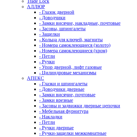
Trade Lock
АЛЛЮР
- Глазок дверной
- Доводчики
- Замки висячие, накладные, почтовые
- Засовы, шпингалеты
- Защелки
- Кольца для ключей, магниты
- Номера самоклеющиеся (золото)
- Номера самоклеющиеся (хром)
- Петли
- Ручки
- Упор дверной, лифт газовые
- Цилиндровые механизмы
АПЕКС
- Глазки и шпингалеты
- Доводчики дверные
- Замки висячие, почтовые
- Замки врезные
- Засовы и задвижки дверные цепочки
- Мебельная фурнитура
- Накладки
- Петли
- Ручки дверные
- Ручки-защелки межкомнатные