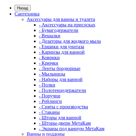
Назад
Сантехника
Аксессуары для ванны и туалета
- Аксессуары на присосках
- Бумагодержатели
- Вешалки
- Дозаторы для жидкого мыла
- Ершики для унитаза
- Карнизы для ванной
- Коврики
- Крючки
- Ленты бордюрные
- Мыльницы
- Наборы для ванной
- Полки
- Полотенцедержатели
- Поручни
- Рейлинги
- Сняты с производства
- Стаканы
- Шторы для ванной
- Шторы-двери МетаКам
- Экраны под ванную МетаКам
Ванны и поддоны