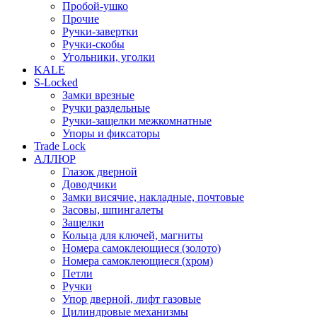
Пробой-ушко
Прочие
Ручки-завертки
Ручки-скобы
Угольники, уголки
KALE
S-Locked
Замки врезные
Ручки раздельные
Ручки-защелки межкомнатные
Упоры и фиксаторы
Trade Lock
АЛЛЮР
Глазок дверной
Доводчики
Замки висячие, накладные, почтовые
Засовы, шпингалеты
Защелки
Кольца для ключей, магниты
Номера самоклеющиеся (золото)
Номера самоклеющиеся (хром)
Петли
Ручки
Упор дверной, лифт газовые
Цилиндровые механизмы