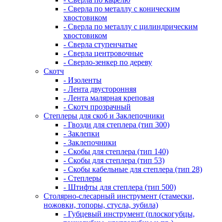
- Сверла по металлу с коническим
хвостовиком
- Сверла по металлу с цилиндрическим
хвостовиком
- Сверла ступенчатые
- Сверла центровочные
- Сверло-зенкер по дереву
Скотч
- Изоленты
- Лента двусторонняя
- Лента малярная креповая
- Скотч прозрачный
Степлеры для скоб и Заклепочники
- Гвозди для степлера (тип 300)
- Заклепки
- Заклепочники
- Скобы для степлера (тип 140)
- Скобы для степлера (тип 53)
- Скобы кабельные для степлера (тип 28)
- Степлеры
- Штифты для степлера (тип 500)
Столярно-слесарный инструмент (стамески,
ножовки, топоры, стусла, зубила)
- Губцевый инструмент (плоскогубцы,