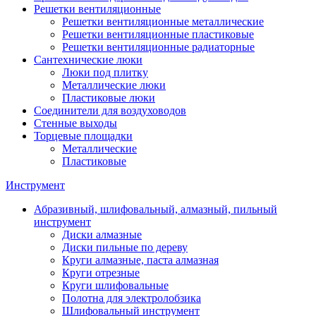
Решетки вентиляционные
Решетки вентиляционные металлические
Решетки вентиляционные пластиковые
Решетки вентиляционные радиаторные
Сантехнические люки
Люки под плитку
Металлические люки
Пластиковые люки
Соединители для воздуховодов
Стенные выходы
Торцевые площадки
Металлические
Пластиковые
Инструмент
Абразивный, шлифовальный, алмазный, пильный
инструмент
Диски алмазные
Диски пильные по дереву
Круги алмазные, паста алмазная
Круги отрезные
Круги шлифовальные
Полотна для электролобзика
Шлифовальный инструмент