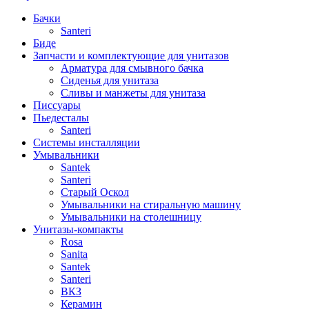
Бачки
Santeri
Биде
Запчасти и комплектующие для унитазов
Арматура для смывного бачка
Сиденья для унитаза
Сливы и манжеты для унитаза
Писсуары
Пьедесталы
Santeri
Системы инсталляции
Умывальники
Santek
Santeri
Старый Оскол
Умывальники на стиральную машину
Умывальники на столешницу
Унитазы-компакты
Rosa
Sanita
Santek
Santeri
ВКЗ
Керамин