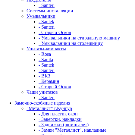
- Santeri
Системы инсталляции
Умывальники
- Santek
- Santeri
- Старый Оскол
- Умывальники на стиральную машину
- Умывальники на столешницу
Унитазы-компакты
- Rosa
- Sanita
- Santek
- Santeri
- ВКЗ
- Керамин
- Старый Оскол
Чаши унитазов
- Santeri
Замочно-скобяные изделия
"Металлист" г.Кунгур
- Для пластик окон
- Завертки, накладки
- Задвижки (шпингалет)
- Замки "Металлист", накладные