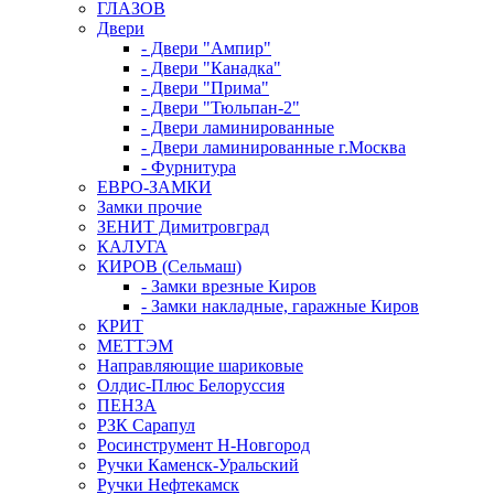
ГЛАЗОВ
Двери
- Двери "Ампир"
- Двери "Канадка"
- Двери "Прима"
- Двери "Тюльпан-2"
- Двери ламинированные
- Двери ламинированные г.Москва
- Фурнитура
ЕВРО-ЗАМКИ
Замки прочие
ЗЕНИТ Димитровград
КАЛУГА
КИРОВ (Сельмаш)
- Замки врезные Киров
- Замки накладные, гаражные Киров
КРИТ
МЕТТЭМ
Направляющие шариковые
Олдис-Плюс Белоруссия
ПЕНЗА
РЗК Сарапул
Росинструмент Н-Новгород
Ручки Каменск-Уральский
Ручки Нефтекамск