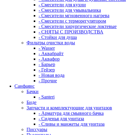
- Смесители для кухни
- Смесители для умывальника
- Смесители мгновенного нагрева
- Смесители с терморегулятором
- Смесители хирургические локтевые
- СНЯТЫ С ПРОИЗВОДСТВА
- Стойки для душа
Фильтры очистки воды
- Wasser
- Аквабрайт
- Аквафор
- Барьер
- Гейзер
- Новая вода
- Прочие
Санфаянс
Бачки
- Santeri
Биде
Запчасти и комплектующие для унитазов
- Арматура для смывного бачка
- Сиденья для унитаза
- Сливы и манжеты для унитаза
Писсуары
Пьедесталы