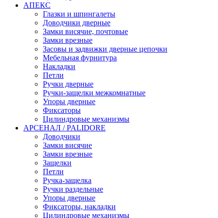
АПЕКС
Глазки и шпингалеты
Доводчики дверные
Замки висячие, почтовые
Замки врезные
Засовы и задвижки дверные цепочки
Мебельная фурнитура
Накладки
Петли
Ручки дверные
Ручки-защелки межкомнатные
Упоры дверные
Фиксаторы
Цилиндровые механизмы
АРСЕНАЛ / PALIDORE
Доводчики
Замки висячие
Замки врезные
Защелки
Петли
Ручка-защелка
Ручки раздельные
Упоры дверные
Фиксаторы, накладки
Цилиндровые механизмы