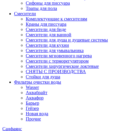
Сифоны для писсуара
Трапы для пола
Смесители
Комплектующие к смесителям
Краны для писсуара
Смесители для биде
Смесители для ванной
Смесители для душа и душевые системы
Смесители для кухни
Смесители для умывальника
Смесители мгновенного нагрева
Смесители с терморегулятором
Смесители хирургические локтевые
СНЯТЫ С ПРОИЗВОДСТВА
Стойки для душа
Фильтры очистки воды
Wasser
Аквабрайт
Аквафор
Барьер
Гейзер
Новая вода
Прочие
Санфаянс