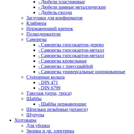
- Дюбели пластиковые
- Дюбели рамные металлические
- Дюбель-гвозди
Заглушки для конфирматов
Кляймера
Нержавеющий крепеж
Полкодержатели
Саморезы
- Саморезы гипсокартон-дерево
- Саморезы гипсокартон-металл
- Саморезы гипсокартон-металл
- Саморезы кровельные
- Саморезы с прессшайбой
- Саморезы универсальные оцинкованные
Стопорные кольца
- DIN 471
- DIN 6799
Такелаж (цепи, троса)
Шайбы
- Шайбы нержавеющие
Шпильки резьбовые (штанги)
Шурупы
Хозтовары
Для уборки
Звонки и др. электрика