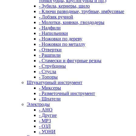
тонкогубцы, круглогубцы и пр.)
- Зубила, кернеры, шило
- Ключи разводные, трубные, имбусовые
- Лобзик ручной
- Молотки, киянки, гвоздодеры
- Надфили
- Напильники
- Ножовки по дереву
- Ножовки по металлу
- Отвертки
- Рашпили
- Стамески и фигурные резцы
- Струбцины
- Стусла
- Топоры
Штукатурный инструмент
- Миксеры
- Разметочный инструмент
- Шпатели
Электроды
- АНО
- Другие
- МР3
- ОЗЛ
- УОНИ