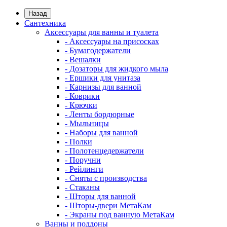
Назад
Сантехника
Аксессуары для ванны и туалета
- Аксессуары на присосках
- Бумагодержатели
- Вешалки
- Дозаторы для жидкого мыла
- Ершики для унитаза
- Карнизы для ванной
- Коврики
- Крючки
- Ленты бордюрные
- Мыльницы
- Наборы для ванной
- Полки
- Полотенцедержатели
- Поручни
- Рейлинги
- Сняты с производства
- Стаканы
- Шторы для ванной
- Шторы-двери МетаКам
- Экраны под ванную МетаКам
Ванны и поддоны