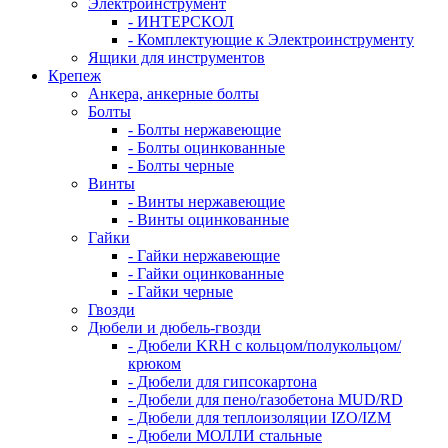
Электроинструмент
- ИНТЕРСКОЛ
- Комплектующие к Электроинструменту
Ящики для инструментов
Крепеж
Анкера, анкерные болты
Болты
- Болты нержавеющие
- Болты оцинкованные
- Болты черные
Винты
- Винты нержавеющие
- Винты оцинкованные
Гайки
- Гайки нержавеющие
- Гайки оцинкованные
- Гайки черные
Гвозди
Дюбели и дюбель-гвозди
- Дюбели KRH с кольцом/полукольцом/
крюком
- Дюбели для гипсокартона
- Дюбели для пено/газобетона MUD/RD
- Дюбели для теплоизоляции IZO/IZM
- Дюбели МОЛЛИ стальные