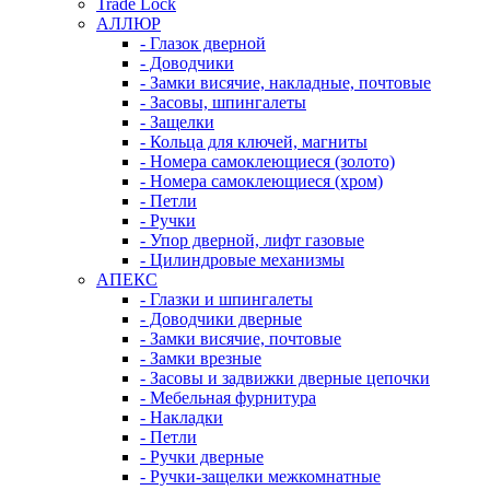
Trade Lock
АЛЛЮР
- Глазок дверной
- Доводчики
- Замки висячие, накладные, почтовые
- Засовы, шпингалеты
- Защелки
- Кольца для ключей, магниты
- Номера самоклеющиеся (золото)
- Номера самоклеющиеся (хром)
- Петли
- Ручки
- Упор дверной, лифт газовые
- Цилиндровые механизмы
АПЕКС
- Глазки и шпингалеты
- Доводчики дверные
- Замки висячие, почтовые
- Замки врезные
- Засовы и задвижки дверные цепочки
- Мебельная фурнитура
- Накладки
- Петли
- Ручки дверные
- Ручки-защелки межкомнатные