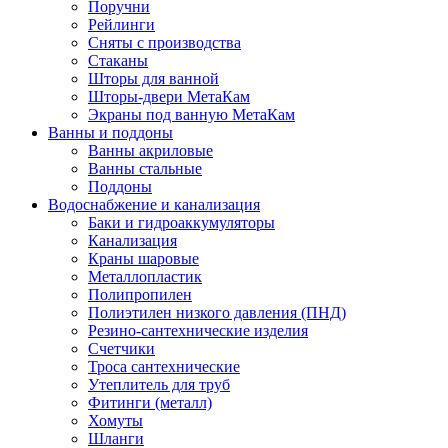
Поручни
Рейлинги
Сняты с производства
Стаканы
Шторы для ванной
Шторы-двери МетаКам
Экраны под ванную МетаКам
Ванны и поддоны
Ванны акриловые
Ванны стальные
Поддоны
Водоснабжение и канализация
Баки и гидроаккумуляторы
Канализация
Краны шаровые
Металлопластик
Полипропилен
Полиэтилен низкого давления (ПНД)
Резино-сантехнические изделия
Счетчики
Троса сантехнические
Утеплитель для труб
Фитинги (металл)
Хомуты
Шланги