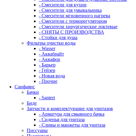
- Смесители для кухни
- Смесители для умывальника
- Смесители мгновенного нагрева
- Смесители с терморегулятором
- Смесители хирургические локтевые
- СНЯТЫ С ПРОИЗВОДСТВА
- Стойки для душа
Фильтры очистки воды
- Wasser
- Аквабрайт
- Аквафор
- Барьер
- Гейзер
- Новая вода
- Прочие
Санфаянс
Бачки
- Santeri
Биде
Запчасти и комплектующие для унитазов
- Арматура для смывного бачка
- Сиденья для унитаза
- Сливы и манжеты для унитаза
Писсуары
Пьедесталы