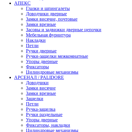
АПЕКС
Глазки и шпингалеты
Доводчики дверные
Замки висячие, почтовые
Замки врезные
Засовы и задвижки дверные цепочки
Мебельная фурнитура
Накладки
Петли
Ручки дверные
Ручки-защелки межкомнатные
Упоры дверные
Фиксаторы
Цилиндровые механизмы
АРСЕНАЛ / PALIDORE
Доводчики
Замки висячие
Замки врезные
Защелки
Петли
Ручка-защелка
Ручки раздельные
Упоры дверные
Фиксаторы, накладки
Цилиндровые механизмы