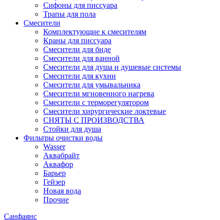
Сифоны для писсуара
Трапы для пола
Смесители
Комплектующие к смесителям
Краны для писсуара
Смесители для биде
Смесители для ванной
Смесители для душа и душевые системы
Смесители для кухни
Смесители для умывальника
Смесители мгновенного нагрева
Смесители с терморегулятором
Смесители хирургические локтевые
СНЯТЫ С ПРОИЗВОДСТВА
Стойки для душа
Фильтры очистки воды
Wasser
Аквабрайт
Аквафор
Барьер
Гейзер
Новая вода
Прочие
Санфаянс