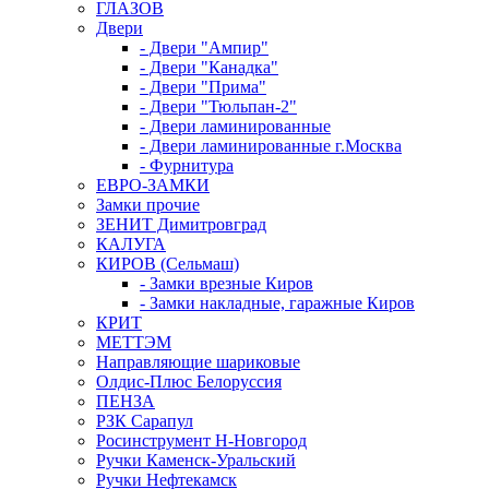
ГЛАЗОВ
Двери
- Двери "Ампир"
- Двери "Канадка"
- Двери "Прима"
- Двери "Тюльпан-2"
- Двери ламинированные
- Двери ламинированные г.Москва
- Фурнитура
ЕВРО-ЗАМКИ
Замки прочие
ЗЕНИТ Димитровград
КАЛУГА
КИРОВ (Сельмаш)
- Замки врезные Киров
- Замки накладные, гаражные Киров
КРИТ
МЕТТЭМ
Направляющие шариковые
Олдис-Плюс Белоруссия
ПЕНЗА
РЗК Сарапул
Росинструмент Н-Новгород
Ручки Каменск-Уральский
Ручки Нефтекамск