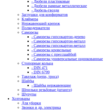
- Дюбели пластиковые
- Дюбели рамные металлические
- Дюбель-гвозди
Заглушки для конфирматов
Кляймера
Нержавеющий крепеж
Полкодержатели
Саморезы
- Саморезы гипсокартон-дерево
- Саморезы гипсокартон-металл
- Саморезы гипсокартон-металл
- Саморезы кровельные
- Саморезы с прессшайбой
- Саморезы универсальные оцинкованные
Стопорные кольца
- DIN 471
- DIN 6799
Такелаж (цепи, троса)
Шайбы
- Шайбы нержавеющие
Шпильки резьбовые (штанги)
Шурупы
Хозтовары
Для уборки
Звонки и др. электрика