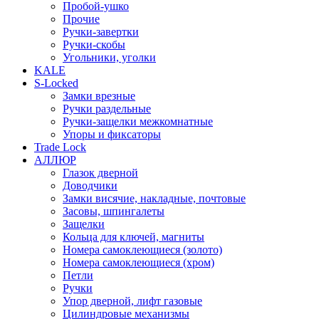
Пробой-ушко
Прочие
Ручки-завертки
Ручки-скобы
Угольники, уголки
KALE
S-Locked
Замки врезные
Ручки раздельные
Ручки-защелки межкомнатные
Упоры и фиксаторы
Trade Lock
АЛЛЮР
Глазок дверной
Доводчики
Замки висячие, накладные, почтовые
Засовы, шпингалеты
Защелки
Кольца для ключей, магниты
Номера самоклеющиеся (золото)
Номера самоклеющиеся (хром)
Петли
Ручки
Упор дверной, лифт газовые
Цилиндровые механизмы