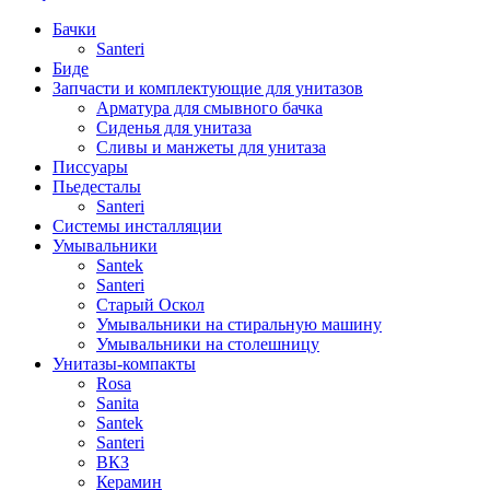
Бачки
Santeri
Биде
Запчасти и комплектующие для унитазов
Арматура для смывного бачка
Сиденья для унитаза
Сливы и манжеты для унитаза
Писсуары
Пьедесталы
Santeri
Системы инсталляции
Умывальники
Santek
Santeri
Старый Оскол
Умывальники на стиральную машину
Умывальники на столешницу
Унитазы-компакты
Rosa
Sanita
Santek
Santeri
ВКЗ
Керамин