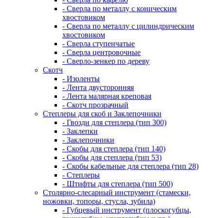
- Сверла по металлу с коническим
хвостовиком
- Сверла по металлу с цилиндрическим
хвостовиком
- Сверла ступенчатые
- Сверла центровочные
- Сверло-зенкер по дереву
Скотч
- Изоленты
- Лента двусторонняя
- Лента малярная креповая
- Скотч прозрачный
Степлеры для скоб и Заклепочники
- Гвозди для степлера (тип 300)
- Заклепки
- Заклепочники
- Скобы для степлера (тип 140)
- Скобы для степлера (тип 53)
- Скобы кабельные для степлера (тип 28)
- Степлеры
- Штифты для степлера (тип 500)
Столярно-слесарный инструмент (стамески,
ножовки, топоры, стусла, зубила)
- Губцевый инструмент (плоскогубцы,