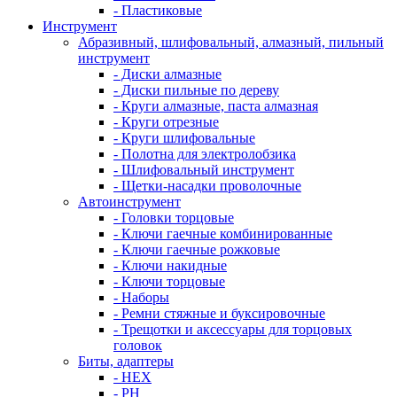
- Пластиковые
Инструмент
Абразивный, шлифовальный, алмазный, пильный
инструмент
- Диски алмазные
- Диски пильные по дереву
- Круги алмазные, паста алмазная
- Круги отрезные
- Круги шлифовальные
- Полотна для электролобзика
- Шлифовальный инструмент
- Щетки-насадки проволочные
Автоинструмент
- Головки торцовые
- Ключи гаечные комбинированные
- Ключи гаечные рожковые
- Ключи накидные
- Ключи торцовые
- Наборы
- Ремни стяжные и буксировочные
- Трещотки и аксессуары для торцовых
головок
Биты, адаптеры
- HEX
- PH