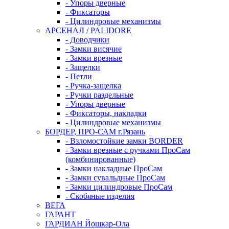
- Упоры дверные
- Фиксаторы
- Цилиндровые механизмы
АРСЕНАЛ / PALIDORE
- Доводчики
- Замки висячие
- Замки врезные
- Защелки
- Петли
- Ручка-защелка
- Ручки раздельные
- Упоры дверные
- Фиксаторы, накладки
- Цилиндровые механизмы
БОРДЕР, ПРО-САМ г.Рязань
- Взломостойкие замки BORDER
- Замки врезные с ручками ПроСам
(комбинированные)
- Замки накладные ПроСам
- Замки сувальдные ПроСам
- Замки цилиндровые ПроСам
- Скобяные изделия
ВЕГА
ГАРАНТ
ГАРДИАН Йошкар-Ола