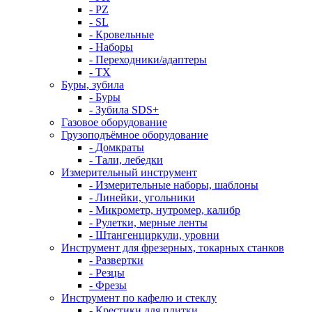
- PZ
- SL
- Кровельные
- Наборы
- Переходники/адаптеры
- ТX
Буры, зубила
- Буры
- Зубила SDS+
Газовое оборудование
Грузоподъёмное оборудование
- Домкраты
- Тали, лебедки
Измерительный инструмент
- Измерительные наборы, шаблоны
- Линейки, угольники
- Микрометр, нутромер, калибр
- Рулетки, мерные ленты
- Штангенциркули, уровни
Инструмент для фрезерных, токарных станков
- Развертки
- Резцы
- Фрезы
Инструмент по кафелю и стеклу
- Крестики для плитки