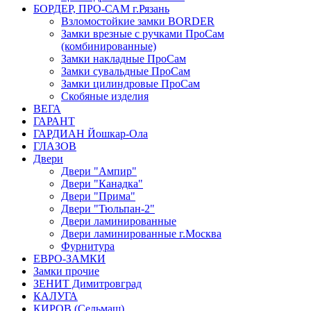
БОРДЕР, ПРО-САМ г.Рязань
Взломостойкие замки BORDER
Замки врезные с ручками ПроСам
(комбинированные)
Замки накладные ПроСам
Замки сувальдные ПроСам
Замки цилиндровые ПроСам
Скобяные изделия
ВЕГА
ГАРАНТ
ГАРДИАН Йошкар-Ола
ГЛАЗОВ
Двери
Двери "Ампир"
Двери "Канадка"
Двери "Прима"
Двери "Тюльпан-2"
Двери ламинированные
Двери ламинированные г.Москва
Фурнитура
ЕВРО-ЗАМКИ
Замки прочие
ЗЕНИТ Димитровград
КАЛУГА
КИРОВ (Сельмаш)