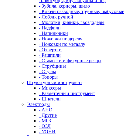
тонкогубцы, круглогубцы и пр.)
- Зубила, кернеры, шило
- Ключи разводные, трубные, имбусовые
- Лобзик ручной
- Молотки, киянки, гвоздодеры
- Надфили
- Напильники
- Ножовки по дереву
- Ножовки по металлу
- Отвертки
- Рашпили
- Стамески и фигурные резцы
- Струбцины
- Стусла
- Топоры
Штукатурный инструмент
- Миксеры
- Разметочный инструмент
- Шпатели
Электроды
- АНО
- Другие
- МР3
- ОЗЛ
- УОНИ