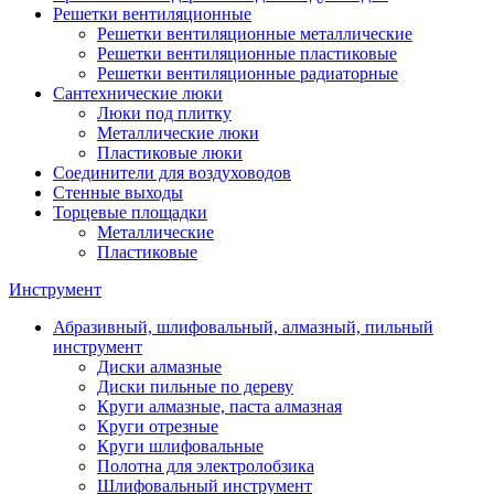
Решетки вентиляционные
Решетки вентиляционные металлические
Решетки вентиляционные пластиковые
Решетки вентиляционные радиаторные
Сантехнические люки
Люки под плитку
Металлические люки
Пластиковые люки
Соединители для воздуховодов
Стенные выходы
Торцевые площадки
Металлические
Пластиковые
Инструмент
Абразивный, шлифовальный, алмазный, пильный
инструмент
Диски алмазные
Диски пильные по дереву
Круги алмазные, паста алмазная
Круги отрезные
Круги шлифовальные
Полотна для электролобзика
Шлифовальный инструмент