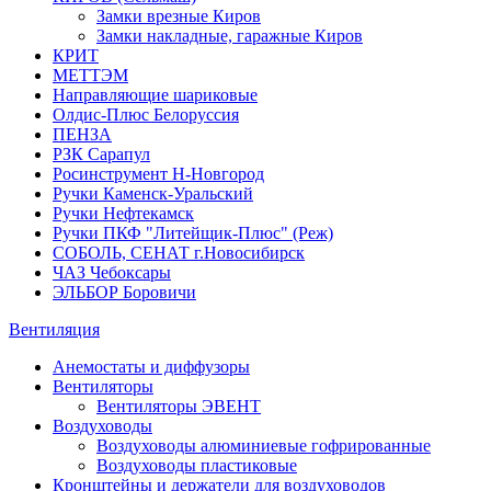
Замки врезные Киров
Замки накладные, гаражные Киров
КРИТ
МЕТТЭМ
Направляющие шариковые
Олдис-Плюс Белоруссия
ПЕНЗА
РЗК Сарапул
Росинструмент Н-Новгород
Ручки Каменск-Уральский
Ручки Нефтекамск
Ручки ПКФ "Литейщик-Плюс" (Реж)
СОБОЛЬ, СЕНАТ г.Новосибирск
ЧАЗ Чебоксары
ЭЛЬБОР Боровичи
Вентиляция
Анемостаты и диффузоры
Вентиляторы
Вентиляторы ЭВЕНТ
Воздуховоды
Воздуховоды алюминиевые гофрированные
Воздуховоды пластиковые
Кронштейны и держатели для воздуховодов