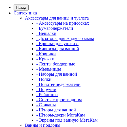
Назад
Сантехника
Аксессуары для ванны и туалета
- Аксессуары на присосках
- Бумагодержатели
- Вешалки
- Дозаторы для жидкого мыла
- Ершики для унитаза
- Карнизы для ванной
- Коврики
- Крючки
- Ленты бордюрные
- Мыльницы
- Наборы для ванной
- Полки
- Полотенцедержатели
- Поручни
- Рейлинги
- Сняты с производства
- Стаканы
- Шторы для ванной
- Шторы-двери МетаКам
- Экраны под ванную МетаКам
Ванны и поддоны