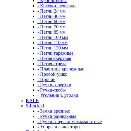
- Кронштейны
- Крючки, вешалки
- Петли 24 мм
- Петли 40 мм
- Петли 60 мм
- Петли 70 мм
- Петли 85 мм
- Петли 100 мм
- Петли 110 мм
- Петли 130 мм
- Петли гаражные
- Петля ввертная
- Петля-стрела
- Пластины крепежные
- Пробой-ушко
- Прочие
- Ручки-завертки
- Ручки-скобы
- Угольники, уголки
KALE
S-Locked
- Замки врезные
- Ручки раздельные
- Ручки-защелки межкомнатные
- Упоры и фиксаторы