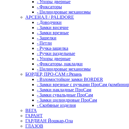
- Упоры дверные
- Фиксаторы
- Цилиндровые механизмы
АРСЕНАЛ / PALIDORE
- Доводчики
- Замки висячие
- Замки врезные
- Защелки
- Петли
- Ручка-защелка
- Ручки раздельные
- Упоры дверные
- Фиксаторы, накладки
- Цилиндровые механизмы
БОРДЕР, ПРО-САМ г.Рязань
- Взломостойкие замки BORDER
- Замки врезные с ручками ПроСам (комбини
- Замки накладные ПроСам
- Замки сувальдные ПроСам
- Замки цилиндровые ПроСам
- Скобяные изделия
ВЕГА
ГАРАНТ
ГАРДИАН Йошкар-Ола
ГЛАЗОВ