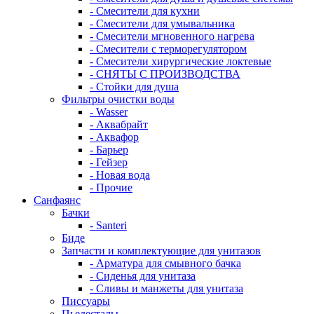
- Смесители для кухни
- Смесители для умывальника
- Смесители мгновенного нагрева
- Смесители с терморегулятором
- Смесители хирургические локтевые
- СНЯТЫ С ПРОИЗВОДСТВА
- Стойки для душа
Фильтры очистки воды
- Wasser
- Аквабрайт
- Аквафор
- Барьер
- Гейзер
- Новая вода
- Прочие
Санфаянс
Бачки
- Santeri
Биде
Запчасти и комплектующие для унитазов
- Арматура для смывного бачка
- Сиденья для унитаза
- Сливы и манжеты для унитаза
Писсуары
Пьедесталы