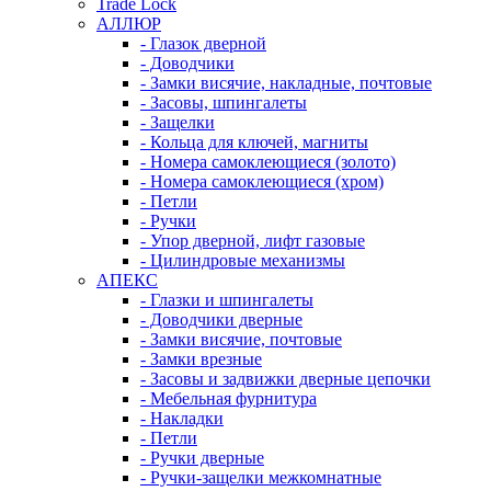
Trade Lock
АЛЛЮР
- Глазок дверной
- Доводчики
- Замки висячие, накладные, почтовые
- Засовы, шпингалеты
- Защелки
- Кольца для ключей, магниты
- Номера самоклеющиеся (золото)
- Номера самоклеющиеся (хром)
- Петли
- Ручки
- Упор дверной, лифт газовые
- Цилиндровые механизмы
АПЕКС
- Глазки и шпингалеты
- Доводчики дверные
- Замки висячие, почтовые
- Замки врезные
- Засовы и задвижки дверные цепочки
- Мебельная фурнитура
- Накладки
- Петли
- Ручки дверные
- Ручки-защелки межкомнатные