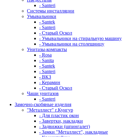
- Santeri
Системы инсталляции
Умывальники
- Santek
- Santeri
- Старый Оскол
- Умывальники на стиральную машину
- Умывальники на столешницу
Унитазы-компакты
- Rosa
- Sanita
- Santek
- Santeri
- ВКЗ
- Керамин
- Старый Оскол
Чаши унитазов
- Santeri
Замочно-скобяные изделия
"Металлист" г.Кунгур
- Для пластик окон
- Завертки, накладки
- Задвижки (шпингалет)
- Замки "Металлист", накладные