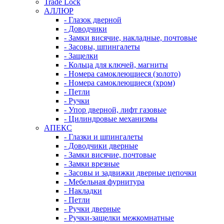
Trade Lock
АЛЛЮР
- Глазок дверной
- Доводчики
- Замки висячие, накладные, почтовые
- Засовы, шпингалеты
- Защелки
- Кольца для ключей, магниты
- Номера самоклеющиеся (золото)
- Номера самоклеющиеся (хром)
- Петли
- Ручки
- Упор дверной, лифт газовые
- Цилиндровые механизмы
АПЕКС
- Глазки и шпингалеты
- Доводчики дверные
- Замки висячие, почтовые
- Замки врезные
- Засовы и задвижки дверные цепочки
- Мебельная фурнитура
- Накладки
- Петли
- Ручки дверные
- Ручки-защелки межкомнатные