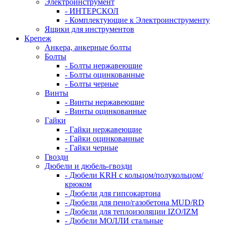
Электроинструмент
- ИНТЕРСКОЛ
- Комплектующие к Электроинструменту
Ящики для инструментов
Крепеж
Анкера, анкерные болты
Болты
- Болты нержавеющие
- Болты оцинкованные
- Болты черные
Винты
- Винты нержавеющие
- Винты оцинкованные
Гайки
- Гайки нержавеющие
- Гайки оцинкованные
- Гайки черные
Гвозди
Дюбели и дюбель-гвозди
- Дюбели KRH с кольцом/полукольцом/
крюком
- Дюбели для гипсокартона
- Дюбели для пено/газобетона MUD/RD
- Дюбели для теплоизоляции IZO/IZM
- Дюбели МОЛЛИ стальные