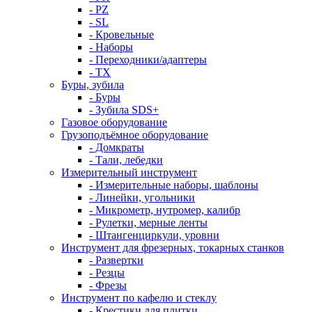
- PZ
- SL
- Кровельные
- Наборы
- Переходники/адаптеры
- ТX
Буры, зубила
- Буры
- Зубила SDS+
Газовое оборудование
Грузоподъёмное оборудование
- Домкраты
- Тали, лебедки
Измерительный инструмент
- Измерительные наборы, шаблоны
- Линейки, угольники
- Микрометр, нутромер, калибр
- Рулетки, мерные ленты
- Штангенциркули, уровни
Инструмент для фрезерных, токарных станков
- Развертки
- Резцы
- Фрезы
Инструмент по кафелю и стеклу
- Крестики для плитки