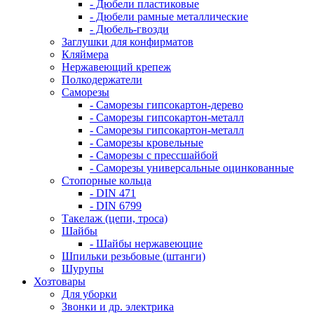
- Дюбели пластиковые
- Дюбели рамные металлические
- Дюбель-гвозди
Заглушки для конфирматов
Кляймера
Нержавеющий крепеж
Полкодержатели
Саморезы
- Саморезы гипсокартон-дерево
- Саморезы гипсокартон-металл
- Саморезы гипсокартон-металл
- Саморезы кровельные
- Саморезы с прессшайбой
- Саморезы универсальные оцинкованные
Стопорные кольца
- DIN 471
- DIN 6799
Такелаж (цепи, троса)
Шайбы
- Шайбы нержавеющие
Шпильки резьбовые (штанги)
Шурупы
Хозтовары
Для уборки
Звонки и др. электрика