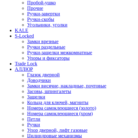
Пробой-ушко
Прочие
Ручки-завертки
Ручки-скобы
Угольники, уголки
KALE
S-Locked
Замки врезные
Ручки раздельные
Ручки-защелки межкомнатные
Упоры и фиксаторы
Trade Lock
АЛЛЮР
Глазок дверной
Доводчики
Замки висячие, накладные, почтовые
Засовы, шпингалеты
Защелки
Кольца для ключей, магниты
Номера самоклеющиеся (золото)
Номера самоклеющиеся (хром)
Петли
Ручки
Упор дверной, лифт газовые
Цилиндровые механизмы