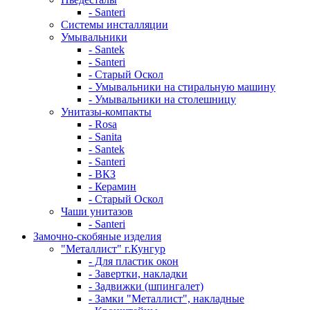
- Santeri
Системы инсталляции
Умывальники
- Santek
- Santeri
- Старый Оскол
- Умывальники на стиральную машину
- Умывальники на столешницу
Унитазы-компакты
- Rosa
- Sanita
- Santek
- Santeri
- ВКЗ
- Керамин
- Старый Оскол
Чаши унитазов
- Santeri
Замочно-скобяные изделия
"Металлист" г.Кунгур
- Для пластик окон
- Завертки, накладки
- Задвижки (шпингалет)
- Замки "Металлист", накладные