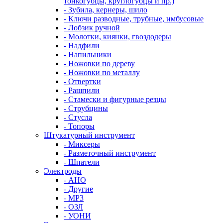
тонкогубцы, круглогубцы и пр.)
- Зубила, кернеры, шило
- Ключи разводные, трубные, имбусовые
- Лобзик ручной
- Молотки, киянки, гвоздодеры
- Надфили
- Напильники
- Ножовки по дереву
- Ножовки по металлу
- Отвертки
- Рашпили
- Стамески и фигурные резцы
- Струбцины
- Стусла
- Топоры
Штукатурный инструмент
- Миксеры
- Разметочный инструмент
- Шпатели
Электроды
- АНО
- Другие
- МР3
- ОЗЛ
- УОНИ