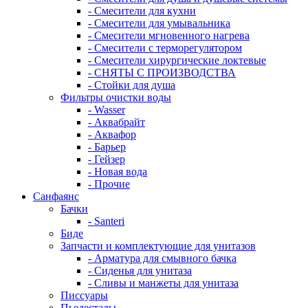
- Смесители для кухни
- Смесители для умывальника
- Смесители мгновенного нагрева
- Смесители с терморегулятором
- Смесители хирургические локтевые
- СНЯТЫ С ПРОИЗВОДСТВА
- Стойки для душа
Фильтры очистки воды
- Wasser
- Аквабрайт
- Аквафор
- Барьер
- Гейзер
- Новая вода
- Прочие
Санфаянс
Бачки
- Santeri
Биде
Запчасти и комплектующие для унитазов
- Арматура для смывного бачка
- Сиденья для унитаза
- Сливы и манжеты для унитаза
Писсуары
Пьедесталы