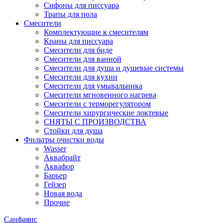
Сифоны для писсуара
Трапы для пола
Смесители
Комплектующие к смесителям
Краны для писсуара
Смесители для биде
Смесители для ванной
Смесители для душа и душевые системы
Смесители для кухни
Смесители для умывальника
Смесители мгновенного нагрева
Смесители с терморегулятором
Смесители хирургические локтевые
СНЯТЫ С ПРОИЗВОДСТВА
Стойки для душа
Фильтры очистки воды
Wasser
Аквабрайт
Аквафор
Барьер
Гейзер
Новая вода
Прочие
Санфаянс