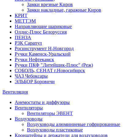
Замки врезные Киров
Замки накладные, гаражные Киров
КРИТ
МЕТТЭМ
Направляющие шариковые
Олдис-Плюс Белоруссия
ПЕНЗА
РЗК Сарапул
Росинструмент Н-Новгород
Ручки Каменск-Уральский
Ручки Нефтекамск
Ручки ПКФ "Литейщик-Плюс" (Реж)
СОБОЛЬ, СЕНАТ г.Новосибирск
ЧАЗ Чебоксары
ЭЛЬБОР Боровичи
Вентиляция
Анемостаты и диффузоры
Вентиляторы
Вентиляторы ЭВЕНТ
Воздуховоды
Воздуховоды алюминиевые гофрированные
Воздуховоды пластиковые
Кронштейны и держатели для воздуховодов