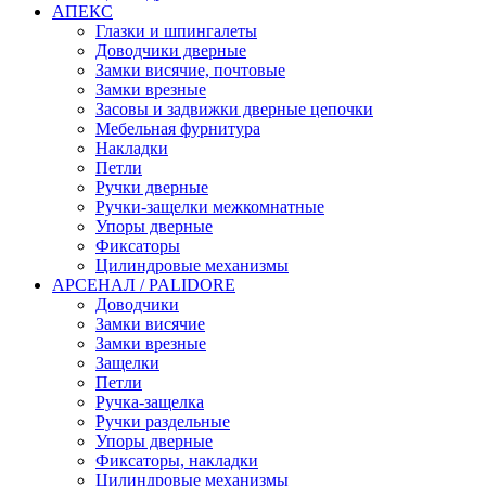
АПЕКС
Глазки и шпингалеты
Доводчики дверные
Замки висячие, почтовые
Замки врезные
Засовы и задвижки дверные цепочки
Мебельная фурнитура
Накладки
Петли
Ручки дверные
Ручки-защелки межкомнатные
Упоры дверные
Фиксаторы
Цилиндровые механизмы
АРСЕНАЛ / PALIDORE
Доводчики
Замки висячие
Замки врезные
Защелки
Петли
Ручка-защелка
Ручки раздельные
Упоры дверные
Фиксаторы, накладки
Цилиндровые механизмы