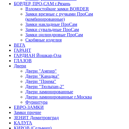
БОРДЕР, ПРО-САМ г.Рязань
Взломостойкие замки BORDER
Замки врезные с ручками ПроСам
(комбинированные)
Замки накладные ПроСам
Замки сувальдные ПроСам
Замки цилиндровые ПроСам
Скобяные изделия
ВЕГА
ГАРАНТ
ГАРДИАН Йошкар-Ола
ГЛАЗОВ
Двери
Двери "Ампир"
Двери "Канадка"
Двери "Прима"
Двери "Тюльпан-2"
Двери ламинированные
Двери ламинированные г.Москва
Фурнитура
ЕВРО-ЗАМКИ
Замки прочие
ЗЕНИТ Димитровград
КАЛУГА
КИРОВ (Сельмаш)