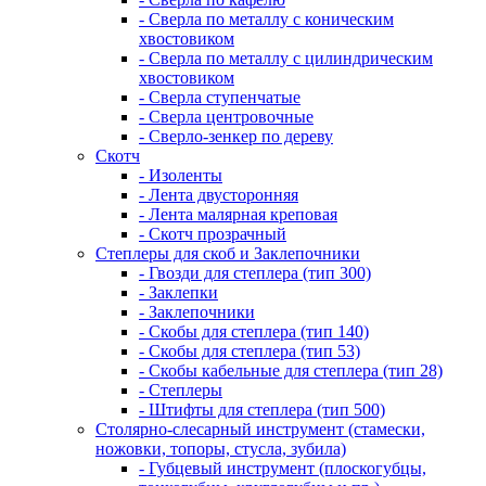
- Сверла по металлу с коническим
хвостовиком
- Сверла по металлу с цилиндрическим
хвостовиком
- Сверла ступенчатые
- Сверла центровочные
- Сверло-зенкер по дереву
Скотч
- Изоленты
- Лента двусторонняя
- Лента малярная креповая
- Скотч прозрачный
Степлеры для скоб и Заклепочники
- Гвозди для степлера (тип 300)
- Заклепки
- Заклепочники
- Скобы для степлера (тип 140)
- Скобы для степлера (тип 53)
- Скобы кабельные для степлера (тип 28)
- Степлеры
- Штифты для степлера (тип 500)
Столярно-слесарный инструмент (стамески,
ножовки, топоры, стусла, зубила)
- Губцевый инструмент (плоскогубцы,