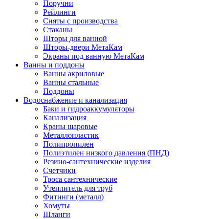
Поручни
Рейлинги
Сняты с производства
Стаканы
Шторы для ванной
Шторы-двери МетаКам
Экраны под ванную МетаКам
Ванны и поддоны
Ванны акриловые
Ванны стальные
Поддоны
Водоснабжение и канализация
Баки и гидроаккумуляторы
Канализация
Краны шаровые
Металлопластик
Полипропилен
Полиэтилен низкого давления (ПНД)
Резино-сантехнические изделия
Счетчики
Троса сантехнические
Утеплитель для труб
Фитинги (металл)
Хомуты
Шланги