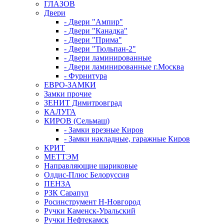
ГЛАЗОВ
Двери
- Двери "Ампир"
- Двери "Канадка"
- Двери "Прима"
- Двери "Тюльпан-2"
- Двери ламинированные
- Двери ламинированные г.Москва
- Фурнитура
ЕВРО-ЗАМКИ
Замки прочие
ЗЕНИТ Димитровград
КАЛУГА
КИРОВ (Сельмаш)
- Замки врезные Киров
- Замки накладные, гаражные Киров
КРИТ
МЕТТЭМ
Направляющие шариковые
Олдис-Плюс Белоруссия
ПЕНЗА
РЗК Сарапул
Росинструмент Н-Новгород
Ручки Каменск-Уральский
Ручки Нефтекамск