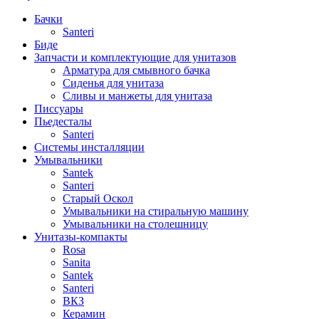
Бачки
Santeri
Биде
Запчасти и комплектующие для унитазов
Арматура для смывного бачка
Сиденья для унитаза
Сливы и манжеты для унитаза
Писсуары
Пьедесталы
Santeri
Системы инсталляции
Умывальники
Santek
Santeri
Старый Оскол
Умывальники на стиральную машину
Умывальники на столешницу
Унитазы-компакты
Rosa
Sanita
Santek
Santeri
ВКЗ
Керамин