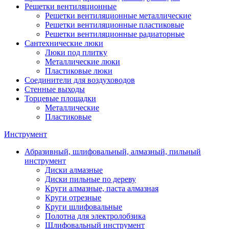
Решетки вентиляционные
Решетки вентиляционные металлические
Решетки вентиляционные пластиковые
Решетки вентиляционные радиаторные
Сантехнические люки
Люки под плитку
Металлические люки
Пластиковые люки
Соединители для воздуховодов
Стенные выходы
Торцевые площадки
Металлические
Пластиковые
Инструмент
Абразивный, шлифовальный, алмазный, пильный
инструмент
Диски алмазные
Диски пильные по дереву
Круги алмазные, паста алмазная
Круги отрезные
Круги шлифовальные
Полотна для электролобзика
Шлифовальный инструмент