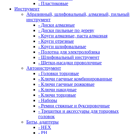
- Пластиковые
Инструмент
Абразивный, шлифовальный, алмазный, пильный
инструмент
- Диски алмазные
- Диски пильные по дереву
- Круги алмазные, паста алмазная
- Круги отрезные
- Круги шлифовальные
- Полотна для электролобзика
- Шлифовальный инструмент
- Щетки-насадки проволочные
Автоинструмент
- Головки торцовые
- Ключи гаечные комбинированные
- Ключи гаечные рожковые
- Ключи накидные
- Ключи торцовые
- Наборы
- Ремни стяжные и буксировочные
- Трещотки и аксессуары для торцовых
головок
Биты, адаптеры
- HEX
- PH