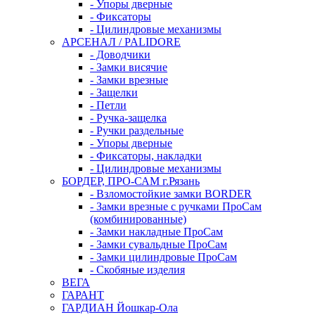
- Упоры дверные
- Фиксаторы
- Цилиндровые механизмы
АРСЕНАЛ / PALIDORE
- Доводчики
- Замки висячие
- Замки врезные
- Защелки
- Петли
- Ручка-защелка
- Ручки раздельные
- Упоры дверные
- Фиксаторы, накладки
- Цилиндровые механизмы
БОРДЕР, ПРО-САМ г.Рязань
- Взломостойкие замки BORDER
- Замки врезные с ручками ПроСам
(комбинированные)
- Замки накладные ПроСам
- Замки сувальдные ПроСам
- Замки цилиндровые ПроСам
- Скобяные изделия
ВЕГА
ГАРАНТ
ГАРДИАН Йошкар-Ола