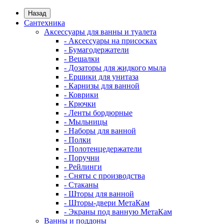
Назад
Сантехника
Аксессуары для ванны и туалета
- Аксессуары на присосках
- Бумагодержатели
- Вешалки
- Дозаторы для жидкого мыла
- Ершики для унитаза
- Карнизы для ванной
- Коврики
- Крючки
- Ленты бордюрные
- Мыльницы
- Наборы для ванной
- Полки
- Полотенцедержатели
- Поручни
- Рейлинги
- Сняты с производства
- Стаканы
- Шторы для ванной
- Шторы-двери МетаКам
- Экраны под ванную МетаКам
Ванны и поддоны