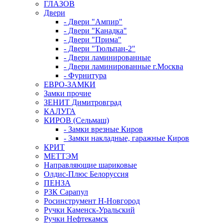
ГЛАЗОВ
Двери
- Двери "Ампир"
- Двери "Канадка"
- Двери "Прима"
- Двери "Тюльпан-2"
- Двери ламинированные
- Двери ламинированные г.Москва
- Фурнитура
ЕВРО-ЗАМКИ
Замки прочие
ЗЕНИТ Димитровград
КАЛУГА
КИРОВ (Сельмаш)
- Замки врезные Киров
- Замки накладные, гаражные Киров
КРИТ
МЕТТЭМ
Направляющие шариковые
Олдис-Плюс Белоруссия
ПЕНЗА
РЗК Сарапул
Росинструмент Н-Новгород
Ручки Каменск-Уральский
Ручки Нефтекамск