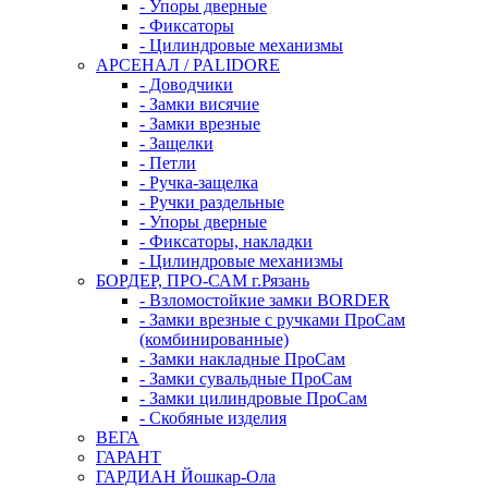
- Упоры дверные
- Фиксаторы
- Цилиндровые механизмы
АРСЕНАЛ / PALIDORE
- Доводчики
- Замки висячие
- Замки врезные
- Защелки
- Петли
- Ручка-защелка
- Ручки раздельные
- Упоры дверные
- Фиксаторы, накладки
- Цилиндровые механизмы
БОРДЕР, ПРО-САМ г.Рязань
- Взломостойкие замки BORDER
- Замки врезные с ручками ПроСам
(комбинированные)
- Замки накладные ПроСам
- Замки сувальдные ПроСам
- Замки цилиндровые ПроСам
- Скобяные изделия
ВЕГА
ГАРАНТ
ГАРДИАН Йошкар-Ола