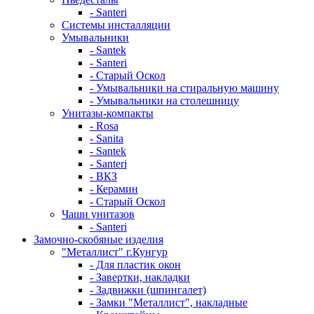
- Santeri
Системы инсталляции
Умывальники
- Santek
- Santeri
- Старый Оскол
- Умывальники на стиральную машину
- Умывальники на столешницу
Унитазы-компакты
- Rosa
- Sanita
- Santek
- Santeri
- ВКЗ
- Керамин
- Старый Оскол
Чаши унитазов
- Santeri
Замочно-скобяные изделия
"Металлист" г.Кунгур
- Для пластик окон
- Завертки, накладки
- Задвижки (шпингалет)
- Замки "Металлист", накладные