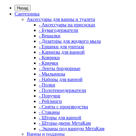
Назад
Сантехника
Аксессуары для ванны и туалета
- Аксессуары на присосках
- Бумагодержатели
- Вешалки
- Дозаторы для жидкого мыла
- Ершики для унитаза
- Карнизы для ванной
- Коврики
- Крючки
- Ленты бордюрные
- Мыльницы
- Наборы для ванной
- Полки
- Полотенцедержатели
- Поручни
- Рейлинги
- Сняты с производства
- Стаканы
- Шторы для ванной
- Шторы-двери МетаКам
- Экраны под ванную МетаКам
Ванны и поддоны