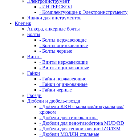
Электроинструмент
- ИНТЕРСКОЛ
- Комплектующие к Электроинструменту
Ящики для инструментов
Крепеж
Анкера, анкерные болты
Болты
- Болты нержавеющие
- Болты оцинкованные
- Болты черные
Винты
- Винты нержавеющие
- Винты оцинкованные
Гайки
- Гайки нержавеющие
- Гайки оцинкованные
- Гайки черные
Гвозди
Дюбели и дюбель-гвозди
- Дюбели KRH с кольцом/полукольцом/
крюком
- Дюбели для гипсокартона
- Дюбели для пено/газобетона MUD/RD
- Дюбели для теплоизоляции IZO/IZM
- Дюбели МОЛЛИ стальные