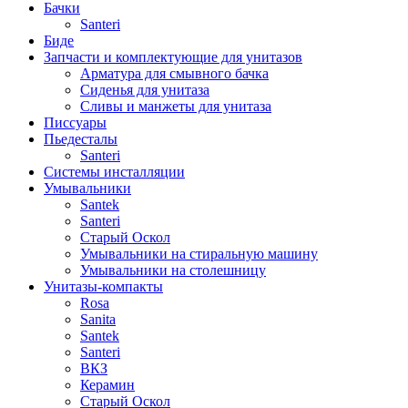
Бачки
Santeri
Биде
Запчасти и комплектующие для унитазов
Арматура для смывного бачка
Сиденья для унитаза
Сливы и манжеты для унитаза
Писсуары
Пьедесталы
Santeri
Системы инсталляции
Умывальники
Santek
Santeri
Старый Оскол
Умывальники на стиральную машину
Умывальники на столешницу
Унитазы-компакты
Rosa
Sanita
Santek
Santeri
ВКЗ
Керамин
Старый Оскол