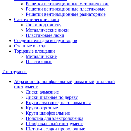
Решетки вентиляционные металлические
Решетки вентиляционные пластиковые
Решетки вентиляционные радиаторные
Сантехнические люки
Люки под плитку
Металлические люки
Пластиковые люки
Соединители для воздуховодов
Стенные выходы
Торцевые площадки
Металлические
Пластиковые
Инструмент
Абразивный, шлифовальный, алмазный, пильный
инструмент
Диски алмазные
Диски пильные по дереву
Круги алмазные, паста алмазная
Круги отрезные
Круги шлифовальные
Полотна для электролобзика
Шлифовальный инструмент
Щетки-насадки проволочные