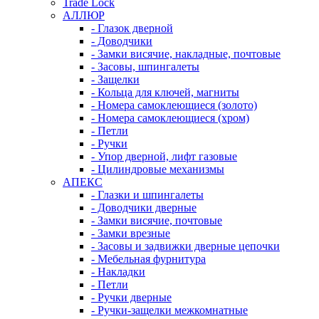
Trade Lock
АЛЛЮР
- Глазок дверной
- Доводчики
- Замки висячие, накладные, почтовые
- Засовы, шпингалеты
- Защелки
- Кольца для ключей, магниты
- Номера самоклеющиеся (золото)
- Номера самоклеющиеся (хром)
- Петли
- Ручки
- Упор дверной, лифт газовые
- Цилиндровые механизмы
АПЕКС
- Глазки и шпингалеты
- Доводчики дверные
- Замки висячие, почтовые
- Замки врезные
- Засовы и задвижки дверные цепочки
- Мебельная фурнитура
- Накладки
- Петли
- Ручки дверные
- Ручки-защелки межкомнатные