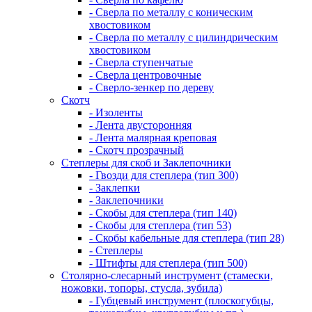
- Сверла по металлу с коническим
хвостовиком
- Сверла по металлу с цилиндрическим
хвостовиком
- Сверла ступенчатые
- Сверла центровочные
- Сверло-зенкер по дереву
Скотч
- Изоленты
- Лента двусторонняя
- Лента малярная креповая
- Скотч прозрачный
Степлеры для скоб и Заклепочники
- Гвозди для степлера (тип 300)
- Заклепки
- Заклепочники
- Скобы для степлера (тип 140)
- Скобы для степлера (тип 53)
- Скобы кабельные для степлера (тип 28)
- Степлеры
- Штифты для степлера (тип 500)
Столярно-слесарный инструмент (стамески,
ножовки, топоры, стусла, зубила)
- Губцевый инструмент (плоскогубцы,