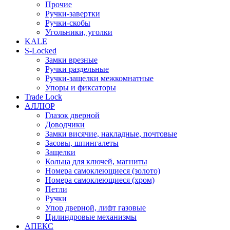
Прочие
Ручки-завертки
Ручки-скобы
Угольники, уголки
KALE
S-Locked
Замки врезные
Ручки раздельные
Ручки-защелки межкомнатные
Упоры и фиксаторы
Trade Lock
АЛЛЮР
Глазок дверной
Доводчики
Замки висячие, накладные, почтовые
Засовы, шпингалеты
Защелки
Кольца для ключей, магниты
Номера самоклеющиеся (золото)
Номера самоклеющиеся (хром)
Петли
Ручки
Упор дверной, лифт газовые
Цилиндровые механизмы
АПЕКС