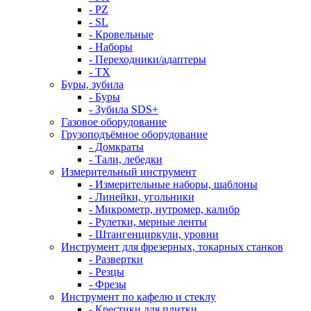
- PZ
- SL
- Кровельные
- Наборы
- Переходники/адаптеры
- ТX
Буры, зубила
- Буры
- Зубила SDS+
Газовое оборудование
Грузоподъёмное оборудование
- Домкраты
- Тали, лебедки
Измерительный инструмент
- Измерительные наборы, шаблоны
- Линейки, угольники
- Микрометр, нутромер, калибр
- Рулетки, мерные ленты
- Штангенциркули, уровни
Инструмент для фрезерных, токарных станков
- Развертки
- Резцы
- Фрезы
Инструмент по кафелю и стеклу
- Крестики для плитки