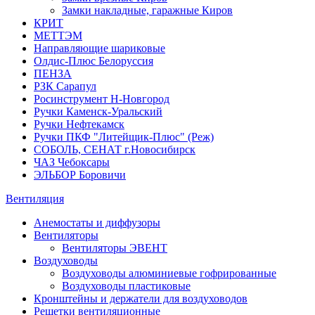
Замки накладные, гаражные Киров
КРИТ
МЕТТЭМ
Направляющие шариковые
Олдис-Плюс Белоруссия
ПЕНЗА
РЗК Сарапул
Росинструмент Н-Новгород
Ручки Каменск-Уральский
Ручки Нефтекамск
Ручки ПКФ "Литейщик-Плюс" (Реж)
СОБОЛЬ, СЕНАТ г.Новосибирск
ЧАЗ Чебоксары
ЭЛЬБОР Боровичи
Вентиляция
Анемостаты и диффузоры
Вентиляторы
Вентиляторы ЭВЕНТ
Воздуховоды
Воздуховоды алюминиевые гофрированные
Воздуховоды пластиковые
Кронштейны и держатели для воздуховодов
Решетки вентиляционные