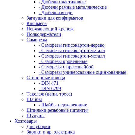
- Дюбели пластиковые
- Дюбели рамные металлические
- Дюбель-гвозди
Заглушки для конфирматов
Кляймера
Нержавеющий крепеж
Полкодержатели
Саморезы
- Саморезы гипсокартон-дерево
- Саморезы гипсокартон-металл
- Саморезы гипсокартон-металл
- Саморезы кровельные
- Саморезы с прессшайбой
- Саморезы универсальные оцинкованные
Стопорные кольца
- DIN 471
- DIN 6799
Такелаж (цепи, троса)
Шайбы
- Шайбы нержавеющие
Шпильки резьбовые (штанги)
Шурупы
Хозтовары
Для уборки
Звонки и др. электрика