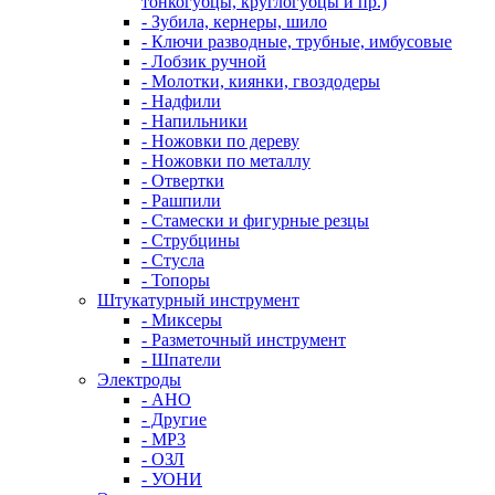
тонкогубцы, круглогубцы и пр.)
- Зубила, кернеры, шило
- Ключи разводные, трубные, имбусовые
- Лобзик ручной
- Молотки, киянки, гвоздодеры
- Надфили
- Напильники
- Ножовки по дереву
- Ножовки по металлу
- Отвертки
- Рашпили
- Стамески и фигурные резцы
- Струбцины
- Стусла
- Топоры
Штукатурный инструмент
- Миксеры
- Разметочный инструмент
- Шпатели
Электроды
- АНО
- Другие
- МР3
- ОЗЛ
- УОНИ