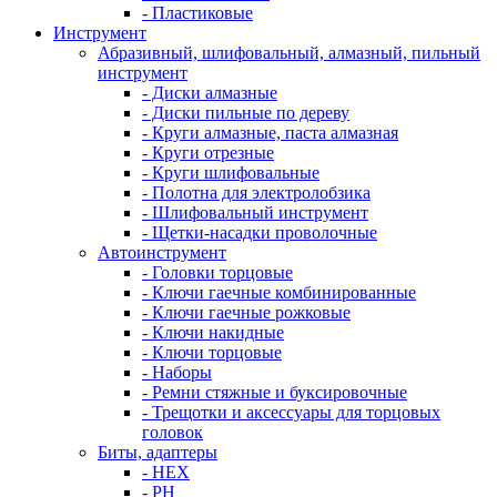
- Пластиковые
Инструмент
Абразивный, шлифовальный, алмазный, пильный
инструмент
- Диски алмазные
- Диски пильные по дереву
- Круги алмазные, паста алмазная
- Круги отрезные
- Круги шлифовальные
- Полотна для электролобзика
- Шлифовальный инструмент
- Щетки-насадки проволочные
Автоинструмент
- Головки торцовые
- Ключи гаечные комбинированные
- Ключи гаечные рожковые
- Ключи накидные
- Ключи торцовые
- Наборы
- Ремни стяжные и буксировочные
- Трещотки и аксессуары для торцовых
головок
Биты, адаптеры
- HEX
- PH