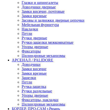
Глазки и шпингалеты
Доводчики дверные
Замки висячие, почтовые
Замки врезные
Засовы и задвижки дверные цепочки
Мебельная фурнитура
Накладки
Петли
Ручки дверные
Ручки-защелки межкомнатные
Упоры дверные
Фиксаторы
Цилиндровые механизмы
АРСЕНАЛ / PALIDORE
Доводчики
Замки висячие
Замки врезные
Защелки
Петли
Ручка-защелка
Ручки раздельные
Упоры дверные
Фиксаторы, накладки
Цилиндровые механизмы
БОРДЕР, ПРО-САМ г.Рязань