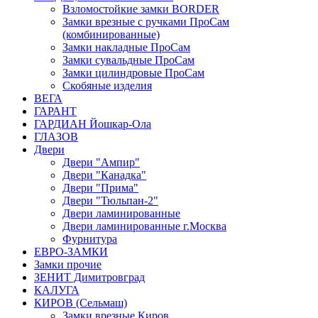
Взломостойкие замки BORDER
Замки врезные с ручками ПроСам
(комбинированные)
Замки накладные ПроСам
Замки сувальдные ПроСам
Замки цилиндровые ПроСам
Скобяные изделия
ВЕГА
ГАРАНТ
ГАРДИАН Йошкар-Ола
ГЛАЗОВ
Двери
Двери "Ампир"
Двери "Канадка"
Двери "Прима"
Двери "Тюльпан-2"
Двери ламинированные
Двери ламинированные г.Москва
Фурнитура
ЕВРО-ЗАМКИ
Замки прочие
ЗЕНИТ Димитровград
КАЛУГА
КИРОВ (Сельмаш)
Замки врезные Киров