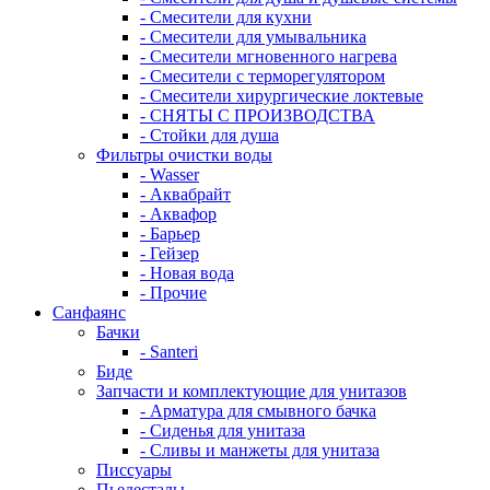
- Смесители для кухни
- Смесители для умывальника
- Смесители мгновенного нагрева
- Смесители с терморегулятором
- Смесители хирургические локтевые
- СНЯТЫ С ПРОИЗВОДСТВА
- Стойки для душа
Фильтры очистки воды
- Wasser
- Аквабрайт
- Аквафор
- Барьер
- Гейзер
- Новая вода
- Прочие
Санфаянс
Бачки
- Santeri
Биде
Запчасти и комплектующие для унитазов
- Арматура для смывного бачка
- Сиденья для унитаза
- Сливы и манжеты для унитаза
Писсуары
Пьедесталы