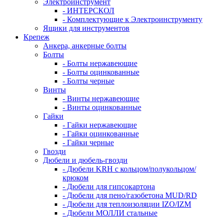
Электроинструмент
- ИНТЕРСКОЛ
- Комплектующие к Электроинструменту
Ящики для инструментов
Крепеж
Анкера, анкерные болты
Болты
- Болты нержавеющие
- Болты оцинкованные
- Болты черные
Винты
- Винты нержавеющие
- Винты оцинкованные
Гайки
- Гайки нержавеющие
- Гайки оцинкованные
- Гайки черные
Гвозди
Дюбели и дюбель-гвозди
- Дюбели KRH с кольцом/полукольцом/
крюком
- Дюбели для гипсокартона
- Дюбели для пено/газобетона MUD/RD
- Дюбели для теплоизоляции IZO/IZM
- Дюбели МОЛЛИ стальные