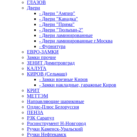
ГЛАЗОВ
Двери
- Двери "Ампир"
- Двери "Канадка"
- Двери "Прима"
- Двери "Тюльпан-2"
- Двери ламинированные
- Двери ламинированные г.Москва
- Фурнитура
ЕВРО-ЗАМКИ
Замки прочие
ЗЕНИТ Димитровград
КАЛУГА
КИРОВ (Сельмаш)
- Замки врезные Киров
- Замки накладные, гаражные Киров
КРИТ
МЕТТЭМ
Направляющие шариковые
Олдис-Плюс Белоруссия
ПЕНЗА
РЗК Сарапул
Росинструмент Н-Новгород
Ручки Каменск-Уральский
Ручки Нефтекамск