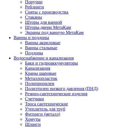
Поручни
Рейлинги
Сняты с производства
Стаканы
Шторы для ванной
Шторы-двери МетаКам
Экраны под ванную МетаКам
Ванны и поддоны
Ванны акриловые
Ванны стальные
Поддоны
Водоснабжение и канализация
Баки и гидроаккумуляторы
Канализация
Краны шаровые
Металлопластик
Полипропилен
Полиэтилен низкого давления (ПНД)
Резино-сантехнические изделия
Счетчики
Троса сантехнические
Утеплитель для труб
Фитинги (металл)
Хомуты
Шланги