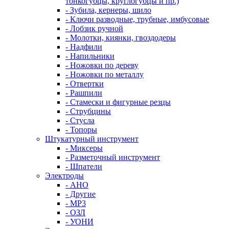
тонкогубцы, круглогубцы и пр.)
- Зубила, кернеры, шило
- Ключи разводные, трубные, имбусовые
- Лобзик ручной
- Молотки, киянки, гвоздодеры
- Надфили
- Напильники
- Ножовки по дереву
- Ножовки по металлу
- Отвертки
- Рашпили
- Стамески и фигурные резцы
- Струбцины
- Стусла
- Топоры
Штукатурный инструмент
- Миксеры
- Разметочный инструмент
- Шпатели
Электроды
- АНО
- Другие
- МР3
- ОЗЛ
- УОНИ