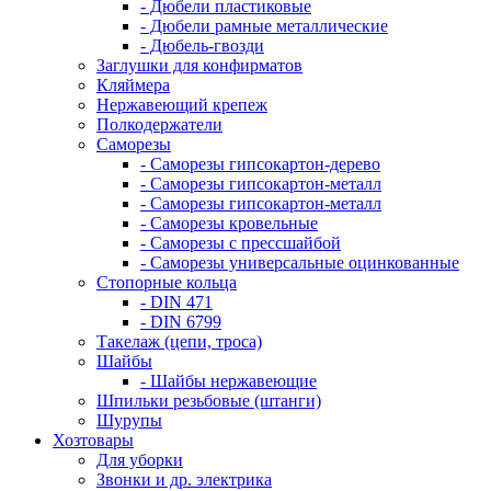
- Дюбели пластиковые
- Дюбели рамные металлические
- Дюбель-гвозди
Заглушки для конфирматов
Кляймера
Нержавеющий крепеж
Полкодержатели
Саморезы
- Саморезы гипсокартон-дерево
- Саморезы гипсокартон-металл
- Саморезы гипсокартон-металл
- Саморезы кровельные
- Саморезы с прессшайбой
- Саморезы универсальные оцинкованные
Стопорные кольца
- DIN 471
- DIN 6799
Такелаж (цепи, троса)
Шайбы
- Шайбы нержавеющие
Шпильки резьбовые (штанги)
Шурупы
Хозтовары
Для уборки
Звонки и др. электрика