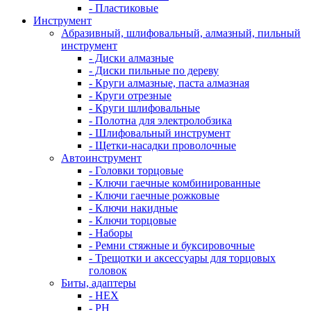
- Пластиковые
Инструмент
Абразивный, шлифовальный, алмазный, пильный
инструмент
- Диски алмазные
- Диски пильные по дереву
- Круги алмазные, паста алмазная
- Круги отрезные
- Круги шлифовальные
- Полотна для электролобзика
- Шлифовальный инструмент
- Щетки-насадки проволочные
Автоинструмент
- Головки торцовые
- Ключи гаечные комбинированные
- Ключи гаечные рожковые
- Ключи накидные
- Ключи торцовые
- Наборы
- Ремни стяжные и буксировочные
- Трещотки и аксессуары для торцовых
головок
Биты, адаптеры
- HEX
- PH