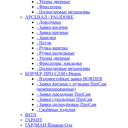
- Упоры дверные
- Фиксаторы
- Цилиндровые механизмы
АРСЕНАЛ / PALIDORE
- Доводчики
- Замки висячие
- Замки врезные
- Защелки
- Петли
- Ручка-защелка
- Ручки раздельные
- Упоры дверные
- Фиксаторы, накладки
- Цилиндровые механизмы
БОРДЕР, ПРО-САМ г.Рязань
- Взломостойкие замки BORDER
- Замки врезные с ручками ПроСам
(комбинированные)
- Замки накладные ПроСам
- Замки сувальдные ПроСам
- Замки цилиндровые ПроСам
- Скобяные изделия
ВЕГА
ГАРАНТ
ГАРДИАН Йошкар-Ола