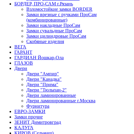
БОРДЕР, ПРО-САМ г.Рязань
Взломостойкие замки BORDER
Замки врезные с ручками ПроСам
(комбинированные)
Замки накладные ПроСам
Замки сувальдные ПроСам
Замки цилиндровые ПроСам
Скобяные изделия
ВЕГА
ГАРАНТ
ГАРДИАН Йошкар-Ола
ГЛАЗОВ
Двери
Двери "Ампир"
Двери "Канадка"
Двери "Прима"
Двери "Тюльпан-2"
Двери ламинированные
Двери ламинированные г.Москва
Фурнитура
ЕВРО-ЗАМКИ
Замки прочие
ЗЕНИТ Димитровград
КАЛУГА
КИРОВ (Сельмаш)