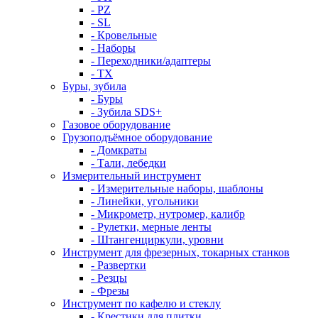
- PZ
- SL
- Кровельные
- Наборы
- Переходники/адаптеры
- ТX
Буры, зубила
- Буры
- Зубила SDS+
Газовое оборудование
Грузоподъёмное оборудование
- Домкраты
- Тали, лебедки
Измерительный инструмент
- Измерительные наборы, шаблоны
- Линейки, угольники
- Микрометр, нутромер, калибр
- Рулетки, мерные ленты
- Штангенциркули, уровни
Инструмент для фрезерных, токарных станков
- Развертки
- Резцы
- Фрезы
Инструмент по кафелю и стеклу
- Крестики для плитки