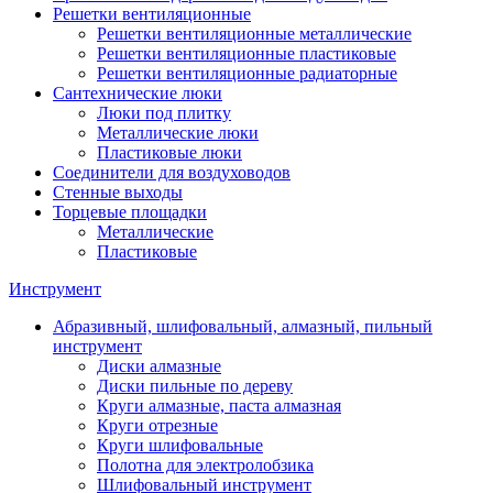
Решетки вентиляционные
Решетки вентиляционные металлические
Решетки вентиляционные пластиковые
Решетки вентиляционные радиаторные
Сантехнические люки
Люки под плитку
Металлические люки
Пластиковые люки
Соединители для воздуховодов
Стенные выходы
Торцевые площадки
Металлические
Пластиковые
Инструмент
Абразивный, шлифовальный, алмазный, пильный
инструмент
Диски алмазные
Диски пильные по дереву
Круги алмазные, паста алмазная
Круги отрезные
Круги шлифовальные
Полотна для электролобзика
Шлифовальный инструмент