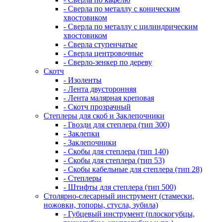
- Сверла по металлу с коническим
хвостовиком
- Сверла по металлу с цилиндрическим
хвостовиком
- Сверла ступенчатые
- Сверла центровочные
- Сверло-зенкер по дереву
Скотч
- Изоленты
- Лента двусторонняя
- Лента малярная креповая
- Скотч прозрачный
Степлеры для скоб и Заклепочники
- Гвозди для степлера (тип 300)
- Заклепки
- Заклепочники
- Скобы для степлера (тип 140)
- Скобы для степлера (тип 53)
- Скобы кабельные для степлера (тип 28)
- Степлеры
- Штифты для степлера (тип 500)
Столярно-слесарный инструмент (стамески,
ножовки, топоры, стусла, зубила)
- Губцевый инструмент (плоскогубцы,