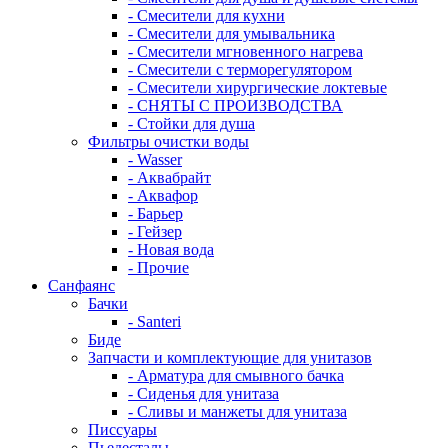
- Смесители для кухни
- Смесители для умывальника
- Смесители мгновенного нагрева
- Смесители с терморегулятором
- Смесители хирургические локтевые
- СНЯТЫ С ПРОИЗВОДСТВА
- Стойки для душа
Фильтры очистки воды
- Wasser
- Аквабрайт
- Аквафор
- Барьер
- Гейзер
- Новая вода
- Прочие
Санфаянс
Бачки
- Santeri
Биде
Запчасти и комплектующие для унитазов
- Арматура для смывного бачка
- Сиденья для унитаза
- Сливы и манжеты для унитаза
Писсуары
Пьедесталы