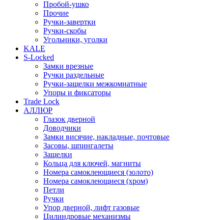
Пробой-ушко
Прочие
Ручки-завертки
Ручки-скобы
Угольники, уголки
KALE
S-Locked
Замки врезные
Ручки раздельные
Ручки-защелки межкомнатные
Упоры и фиксаторы
Trade Lock
АЛЛЮР
Глазок дверной
Доводчики
Замки висячие, накладные, почтовые
Засовы, шпингалеты
Защелки
Кольца для ключей, магниты
Номера самоклеющиеся (золото)
Номера самоклеющиеся (хром)
Петли
Ручки
Упор дверной, лифт газовые
Цилиндровые механизмы