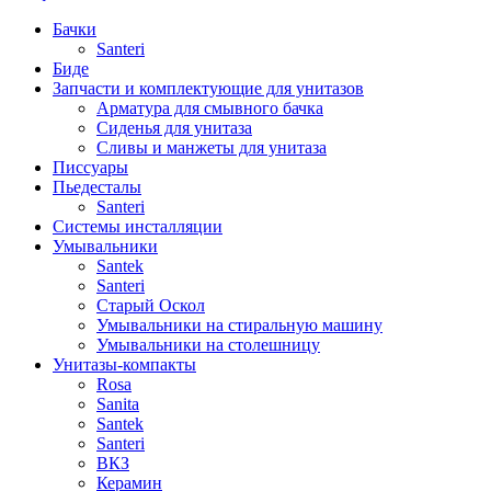
Бачки
Santeri
Биде
Запчасти и комплектующие для унитазов
Арматура для смывного бачка
Сиденья для унитаза
Сливы и манжеты для унитаза
Писсуары
Пьедесталы
Santeri
Системы инсталляции
Умывальники
Santek
Santeri
Старый Оскол
Умывальники на стиральную машину
Умывальники на столешницу
Унитазы-компакты
Rosa
Sanita
Santek
Santeri
ВКЗ
Керамин