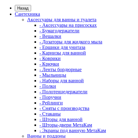
Назад
Сантехника
Аксессуары для ванны и туалета
- Аксессуары на присосках
- Бумагодержатели
- Вешалки
- Дозаторы для жидкого мыла
- Ершики для унитаза
- Карнизы для ванной
- Коврики
- Крючки
- Ленты бордюрные
- Мыльницы
- Наборы для ванной
- Полки
- Полотенцедержатели
- Поручни
- Рейлинги
- Сняты с производства
- Стаканы
- Шторы для ванной
- Шторы-двери МетаКам
- Экраны под ванную МетаКам
Ванны и поддоны