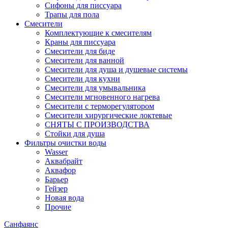
Сифоны для писсуара
Трапы для пола
Смесители
Комплектующие к смесителям
Краны для писсуара
Смесители для биде
Смесители для ванной
Смесители для душа и душевые системы
Смесители для кухни
Смесители для умывальника
Смесители мгновенного нагрева
Смесители с терморегулятором
Смесители хирургические локтевые
СНЯТЫ С ПРОИЗВОДСТВА
Стойки для душа
Фильтры очистки воды
Wasser
Аквабрайт
Аквафор
Барьер
Гейзер
Новая вода
Прочие
Санфаянс