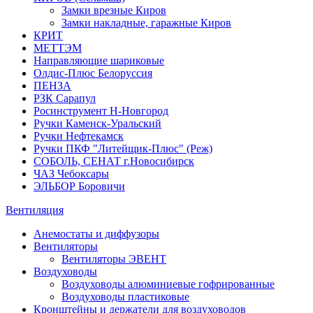
Замки врезные Киров
Замки накладные, гаражные Киров
КРИТ
МЕТТЭМ
Направляющие шариковые
Олдис-Плюс Белоруссия
ПЕНЗА
РЗК Сарапул
Росинструмент Н-Новгород
Ручки Каменск-Уральский
Ручки Нефтекамск
Ручки ПКФ "Литейщик-Плюс" (Реж)
СОБОЛЬ, СЕНАТ г.Новосибирск
ЧАЗ Чебоксары
ЭЛЬБОР Боровичи
Вентиляция
Анемостаты и диффузоры
Вентиляторы
Вентиляторы ЭВЕНТ
Воздуховоды
Воздуховоды алюминиевые гофрированные
Воздуховоды пластиковые
Кронштейны и держатели для воздуховодов