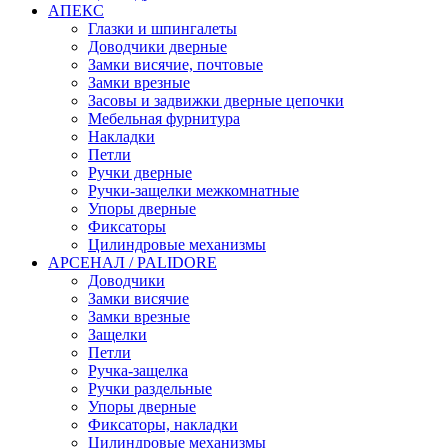
АПЕКС
Глазки и шпингалеты
Доводчики дверные
Замки висячие, почтовые
Замки врезные
Засовы и задвижки дверные цепочки
Мебельная фурнитура
Накладки
Петли
Ручки дверные
Ручки-защелки межкомнатные
Упоры дверные
Фиксаторы
Цилиндровые механизмы
АРСЕНАЛ / PALIDORE
Доводчики
Замки висячие
Замки врезные
Защелки
Петли
Ручка-защелка
Ручки раздельные
Упоры дверные
Фиксаторы, накладки
Цилиндровые механизмы