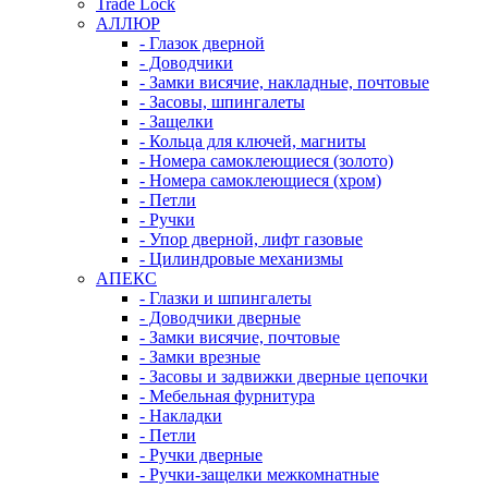
Trade Lock
АЛЛЮР
- Глазок дверной
- Доводчики
- Замки висячие, накладные, почтовые
- Засовы, шпингалеты
- Защелки
- Кольца для ключей, магниты
- Номера самоклеющиеся (золото)
- Номера самоклеющиеся (хром)
- Петли
- Ручки
- Упор дверной, лифт газовые
- Цилиндровые механизмы
АПЕКС
- Глазки и шпингалеты
- Доводчики дверные
- Замки висячие, почтовые
- Замки врезные
- Засовы и задвижки дверные цепочки
- Мебельная фурнитура
- Накладки
- Петли
- Ручки дверные
- Ручки-защелки межкомнатные