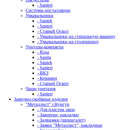
- Santeri
Системы инсталляции
Умывальники
- Santek
- Santeri
- Старый Оскол
- Умывальники на стиральную машину
- Умывальники на столешницу
Унитазы-компакты
- Rosa
- Sanita
- Santek
- Santeri
- ВКЗ
- Керамин
- Старый Оскол
Чаши унитазов
- Santeri
Замочно-скобяные изделия
"Металлист" г.Кунгур
- Для пластик окон
- Завертки, накладки
- Задвижки (шпингалет)
- Замки "Металлист", накладные