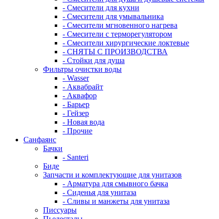
- Смесители для кухни
- Смесители для умывальника
- Смесители мгновенного нагрева
- Смесители с терморегулятором
- Смесители хирургические локтевые
- СНЯТЫ С ПРОИЗВОДСТВА
- Стойки для душа
Фильтры очистки воды
- Wasser
- Аквабрайт
- Аквафор
- Барьер
- Гейзер
- Новая вода
- Прочие
Санфаянс
Бачки
- Santeri
Биде
Запчасти и комплектующие для унитазов
- Арматура для смывного бачка
- Сиденья для унитаза
- Сливы и манжеты для унитаза
Писсуары
Пьедесталы