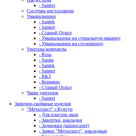
- Santeri
Системы инсталляции
Умывальники
- Santek
- Santeri
- Старый Оскол
- Умывальники на стиральную машину
- Умывальники на столешницу
Унитазы-компакты
- Rosa
- Sanita
- Santek
- Santeri
- ВКЗ
- Керамин
- Старый Оскол
Чаши унитазов
- Santeri
Замочно-скобяные изделия
"Металлист" г.Кунгур
- Для пластик окон
- Завертки, накладки
- Задвижки (шпингалет)
- Замки "Металлист", накладные