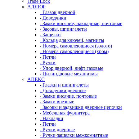
Trade Lock
АЛЛЮР
- Глазок дверной
- Доводчики
- Замки висячие, накладные, почтовые
- Засовы, шпингалеты
- Защелки
- Кольца для ключей, магниты
- Номера самоклеющиеся (золото)
- Номера самоклеющиеся (хром)
- Петли
- Ручки
- Упор дверной, лифт газовые
- Цилиндровые механизмы
АПЕКС
- Глазки и шпингалеты
- Доводчики дверные
- Замки висячие, почтовые
- Замки врезные
- Засовы и задвижки дверные цепочки
- Мебельная фурнитура
- Накладки
- Петли
- Ручки дверные
- Ручки-защелки межкомнатные