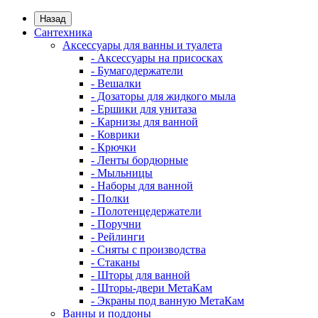
Назад
Сантехника
Аксессуары для ванны и туалета
- Аксессуары на присосках
- Бумагодержатели
- Вешалки
- Дозаторы для жидкого мыла
- Ершики для унитаза
- Карнизы для ванной
- Коврики
- Крючки
- Ленты бордюрные
- Мыльницы
- Наборы для ванной
- Полки
- Полотенцедержатели
- Поручни
- Рейлинги
- Сняты с производства
- Стаканы
- Шторы для ванной
- Шторы-двери МетаКам
- Экраны под ванную МетаКам
Ванны и поддоны