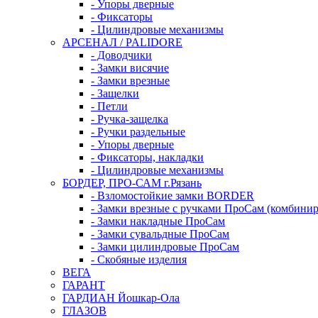
- Упоры дверные
- Фиксаторы
- Цилиндровые механизмы
АРСЕНАЛ / PALIDORE
- Доводчики
- Замки висячие
- Замки врезные
- Защелки
- Петли
- Ручка-защелка
- Ручки раздельные
- Упоры дверные
- Фиксаторы, накладки
- Цилиндровые механизмы
БОРДЕР, ПРО-САМ г.Рязань
- Взломостойкие замки BORDER
- Замки врезные с ручками ПроСам (комбини
- Замки накладные ПроСам
- Замки сувальдные ПроСам
- Замки цилиндровые ПроСам
- Скобяные изделия
ВЕГА
ГАРАНТ
ГАРДИАН Йошкар-Ола
ГЛАЗОВ