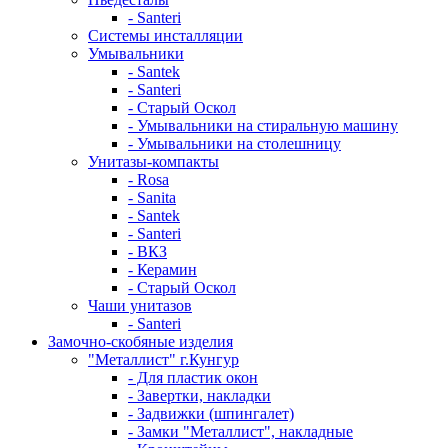
- Santeri
Системы инсталляции
Умывальники
- Santek
- Santeri
- Старый Оскол
- Умывальники на стиральную машину
- Умывальники на столешницу
Унитазы-компакты
- Rosa
- Sanita
- Santek
- Santeri
- ВКЗ
- Керамин
- Старый Оскол
Чаши унитазов
- Santeri
Замочно-скобяные изделия
"Металлист" г.Кунгур
- Для пластик окон
- Завертки, накладки
- Задвижки (шпингалет)
- Замки "Металлист", накладные