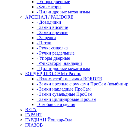
- Упоры дверные
- Фиксаторы
- Цилиндровые механизмы
АРСЕНАЛ / PALIDORE
- Доводчики
- Замки висячие
- Замки врезные
- Защелки
- Петли
- Ручка-защелка
- Ручки раздельные
- Упоры дверные
- Фиксаторы, накладки
- Цилиндровые механизмы
БОРДЕР, ПРО-САМ г.Рязань
- Взломостойкие замки BORDER
- Замки врезные с ручками ПроСам (комбини
- Замки накладные ПроСам
- Замки сувальдные ПроСам
- Замки цилиндровые ПроСам
- Скобяные изделия
ВЕГА
ГАРАНТ
ГАРДИАН Йошкар-Ола
ГЛАЗОВ