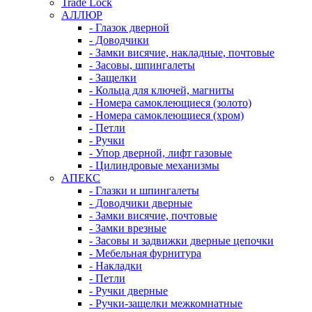
Trade Lock
АЛЛЮР
- Глазок дверной
- Доводчики
- Замки висячие, накладные, почтовые
- Засовы, шпингалеты
- Защелки
- Кольца для ключей, магниты
- Номера самоклеющиеся (золото)
- Номера самоклеющиеся (хром)
- Петли
- Ручки
- Упор дверной, лифт газовые
- Цилиндровые механизмы
АПЕКС
- Глазки и шпингалеты
- Доводчики дверные
- Замки висячие, почтовые
- Замки врезные
- Засовы и задвижки дверные цепочки
- Мебельная фурнитура
- Накладки
- Петли
- Ручки дверные
- Ручки-защелки межкомнатные