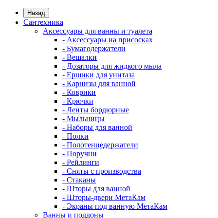
Назад
Сантехника
Аксессуары для ванны и туалета
- Аксессуары на присосках
- Бумагодержатели
- Вешалки
- Дозаторы для жидкого мыла
- Ершики для унитаза
- Карнизы для ванной
- Коврики
- Крючки
- Ленты бордюрные
- Мыльницы
- Наборы для ванной
- Полки
- Полотенцедержатели
- Поручни
- Рейлинги
- Сняты с производства
- Стаканы
- Шторы для ванной
- Шторы-двери МетаКам
- Экраны под ванную МетаКам
Ванны и поддоны