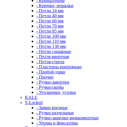
- Кронштейны
- Крючки, вешалки
- Петли 24 мм
- Петли 40 мм
- Петли 60 мм
- Петли 70 мм
- Петли 85 мм
- Петли 100 мм
- Петли 110 мм
- Петли 130 мм
- Петли гаражные
- Петля ввертная
- Петля-стрела
- Пластины крепежные
- Пробой-ушко
- Прочие
- Ручки-завертки
- Ручки-скобы
- Угольники, уголки
KALE
S-Locked
- Замки врезные
- Ручки раздельные
- Ручки-защелки межкомнатные
- Упоры и фиксаторы