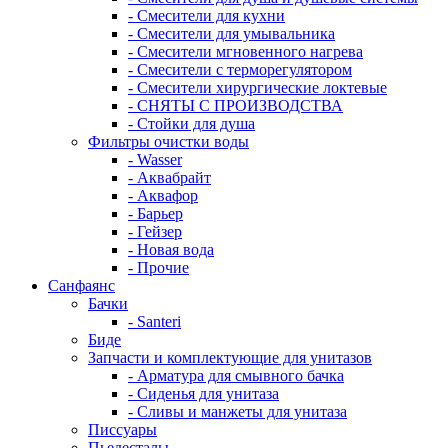
- Смесители для кухни
- Смесители для умывальника
- Смесители мгновенного нагрева
- Смесители с терморегулятором
- Смесители хирургические локтевые
- СНЯТЫ С ПРОИЗВОДСТВА
- Стойки для душа
Фильтры очистки воды
- Wasser
- Аквабрайт
- Аквафор
- Барьер
- Гейзер
- Новая вода
- Прочие
Санфаянс
Бачки
- Santeri
Биде
Запчасти и комплектующие для унитазов
- Арматура для смывного бачка
- Сиденья для унитаза
- Сливы и манжеты для унитаза
Писсуары
Пьедесталы